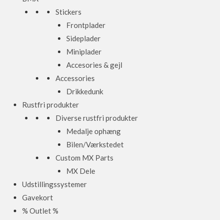
Stickers
Frontplader
Sideplader
Miniplader
Accesories & gejl
Accessories
Drikkedunk
Rustfri produkter
Diverse rustfri produkter
Medalje ophæng
Bilen/Værkstedet
Custom MX Parts
MX Dele
Udstillingssystemer
Gavekort
% Outlet %