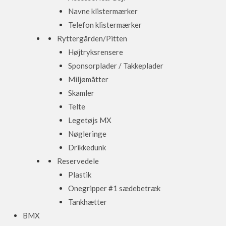
Navne klistermærker
Telefon klistermærker
Ryttergården/Pitten
Højtryksrensere
Sponsorplader / Takkeplader
Miljømåtter
Skamler
Telte
Legetøjs MX
Nøgleringe
Drikkedunk
Reservedele
Plastik
Onegripper #1 sædebetræk
Tankhætter
BMX