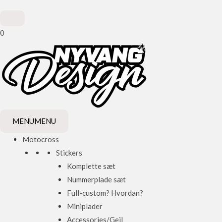
0
MENU
MENU
Motocross
Stickers
Komplette sæt
Nummerplade sæt
Full-custom? Hvordan?
Miniplader
Accessories/Gejl