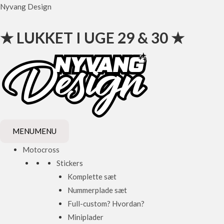
Gå
Nyvang Design
til
indholdet
★ LUKKET I UGE 29 & 30 ★
MENU
MENU
Motocross
Stickers
Komplette sæt
Nummerplade sæt
Full-custom? Hvordan?
Miniplader