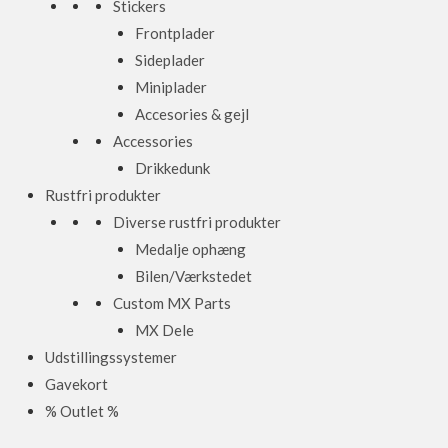
Stickers
Frontplader
Sideplader
Miniplader
Accesories & gejl
Accessories
Drikkedunk
Rustfri produkter
Diverse rustfri produkter
Medalje ophæng
Bilen/Værkstedet
Custom MX Parts
MX Dele
Udstillingssystemer
Gavekort
% Outlet %