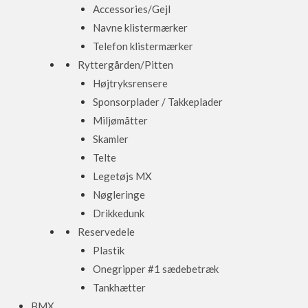
Accessories/Gejl
Navne klistermærker
Telefon klistermærker
Ryttergården/Pitten
Højtryksrensere
Sponsorplader / Takkeplader
Miljømåtter
Skamler
Telte
Legetøjs MX
Nøgleringe
Drikkedunk
Reservedele
Plastik
Onegripper #1 sædebetræk
Tankhætter
BMX