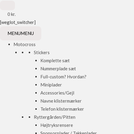
0
kr.
[weglot_switcher]
MENU
MENU
Motocross
Stickers
Komplette sæt
Nummerplade sæt
Full-custom? Hvordan?
Miniplader
Accessories/Gejl
Navne klistermærker
Telefon klistermærker
Ryttergården/Pitten
Højtryksrensere
Sponsorplader / Takkeplader