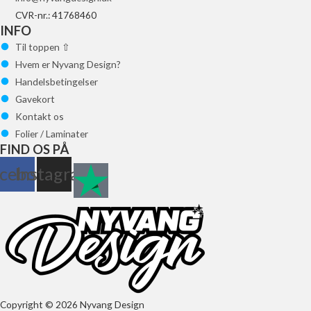
CVR-nr.: 41768460
varesiden
INFO
Til toppen ⇧
Hvem er Nyvang Design?
Handelsbetingelser
Gavekort
Kontakt os
Folier / Laminater
FIND OS PÅ
cebook
Instagram
Copyright © 2026 Nyvang Design