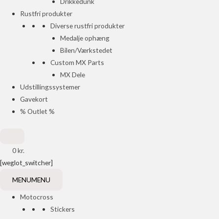
Drikkedunk
Rustfri produkter
Diverse rustfri produkter
Medalje ophæng
Bilen/Værkstedet
Custom MX Parts
MX Dele
Udstillingssystemer
Gavekort
% Outlet %
0
kr.
[weglot_switcher]
MENU
MENU
Motocross
Stickers