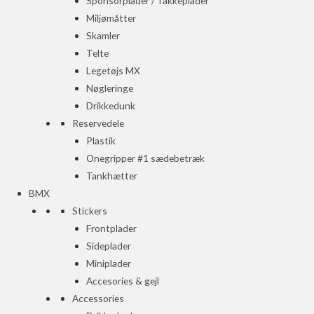
Sponsorplader / Takkeplader
Miljømåtter
Skamler
Telte
Legetøjs MX
Nøgleringe
Drikkedunk
Reservedele
Plastik
Onegripper #1 sædebetræk
Tankhætter
BMX
Stickers
Frontplader
Sideplader
Miniplader
Accesories & gejl
Accessories