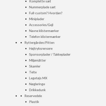
Komplette sæt
Nummerplade sæt
Full-custom? Hvordan?
Miniplader
Accessories/Gejl
Navne klistermærker
Telefon klistermærker
Ryttergården/Pitten
Højtryksrensere
Sponsorplader / Takkeplader
Miljømåtter
Skamler
Telte
Legetøjs MX
Nøgleringe
Drikkedunk
Reservedele
Plastik