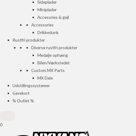
Sideplader
Miniplader
Accesories & gejl
Accessories
Drikkedunk
Rustfri produkter
Diverse rustfri produkter
Medalje ophæng
Bilen/Værkstedet
Custom MX Parts
MX Dele
Udstillingssystemer
Gavekort
% Outlet %
0