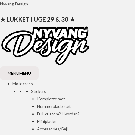
Gå
Nyvang Design
til
★ LUKKET I UGE 29 & 30 ★
indholdet
MENU
MENU
Motocross
Stickers
Komplette sæt
Nummerplade sæt
Full-custom? Hvordan?
Miniplader
Accessories/Gejl