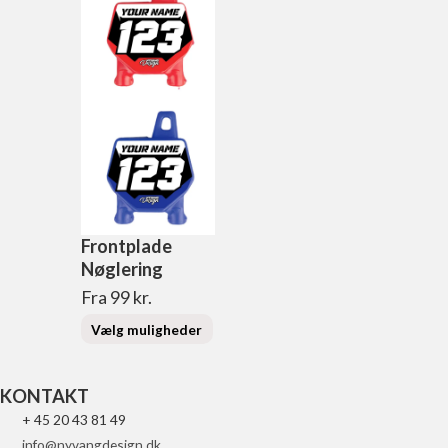
Frontplade
Dette
Nøglering
vare
Fra
99
kr.
har
flere
Vælg muligheder
varianter.
Mulighederne
KONTAKT
kan
+ 45 20 43 81 49
vælges
info@nyvangdesign.dk
på