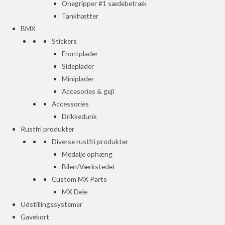
Onegripper #1 sædebetræk
Tankhætter
BMX
Stickers
Frontplader
Sideplader
Miniplader
Accesories & gejl
Accessories
Drikkedunk
Rustfri produkter
Diverse rustfri produkter
Medalje ophæng
Bilen/Værkstedet
Custom MX Parts
MX Dele
Udstillingssystemer
Gavekort