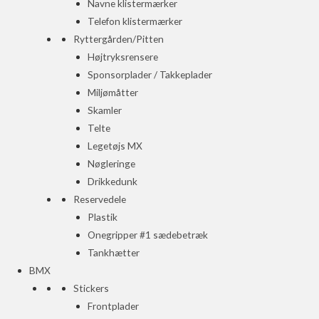
Navne klistermærker
Telefon klistermærker
Ryttergården/Pitten
Højtryksrensere
Sponsorplader / Takkeplader
Miljømåtter
Skamler
Telte
Legetøjs MX
Nøgleringe
Drikkedunk
Reservedele
Plastik
Onegripper #1 sædebetræk
Tankhætter
BMX
Stickers
Frontplader