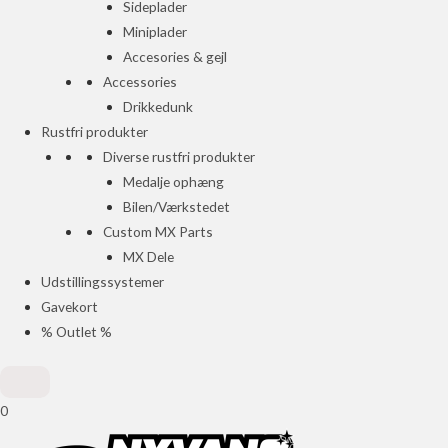
Sideplader
Miniplader
Accesories & gejl
Accessories
Drikkedunk
Rustfri produkter
Diverse rustfri produkter
Medalje ophæng
Bilen/Værkstedet
Custom MX Parts
MX Dele
Udstillingssystemer
Gavekort
% Outlet %
0