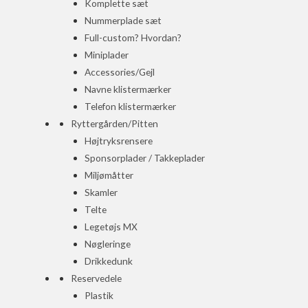
Komplette sæt
Nummerplade sæt
Full-custom? Hvordan?
Miniplader
Accessories/Gejl
Navne klistermærker
Telefon klistermærker
Ryttergården/Pitten
Højtryksrensere
Sponsorplader / Takkeplader
Miljømåtter
Skamler
Telte
Legetøjs MX
Nøgleringe
Drikkedunk
Reservedele
Plastik