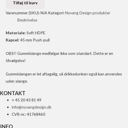
drikkedunk
Tilføj til kurv
760ml
Varenummer (SKU):
N/A
Kategori:
Nyvang Design produkter
-
Beskrivelse
SORT
antal
Materiale:
Soft HDPE
Kapsel:
45 mm Push-pull
OBS!! Gummislange medfølger ikke som standart. Dette er en
tilvælgelse!
Gummislangen er let aftagelig, så drikkedunken også kan anvendes
uden slange.
KONTAKT
+ 45 20 43 81 49
info@nyvangdesign.dk
CVR-nr.: 41768460
INFO