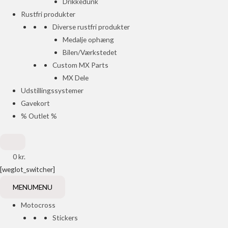
Drikkedunk
Rustfri produkter
Diverse rustfri produkter
Medalje ophæng
Bilen/Værkstedet
Custom MX Parts
MX Dele
Udstillingssystemer
Gavekort
% Outlet %
0
kr.
[weglot_switcher]
MENU
MENU
Motocross
Stickers