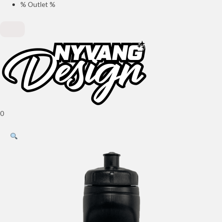
% Outlet %
0