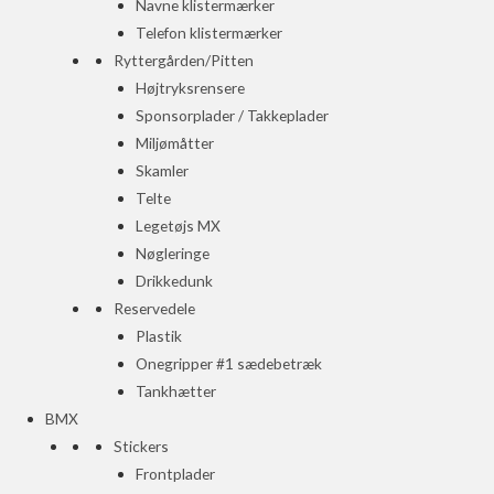
Navne klistermærker
Telefon klistermærker
Ryttergården/Pitten
Højtryksrensere
Sponsorplader / Takkeplader
Miljømåtter
Skamler
Telte
Legetøjs MX
Nøgleringe
Drikkedunk
Reservedele
Plastik
Onegripper #1 sædebetræk
Tankhætter
BMX
Stickers
Frontplader