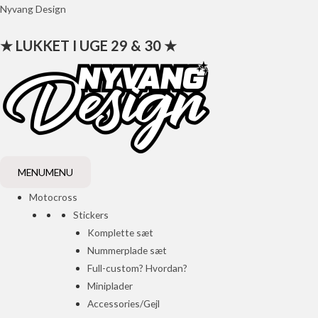
Gå
Nyvang Design
til
★ LUKKET I UGE 29 & 30 ★
indholdet
MENU
MENU
Motocross
Stickers
Komplette sæt
Nummerplade sæt
Full-custom? Hvordan?
Miniplader
Accessories/Gejl