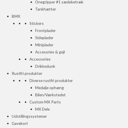
Onegripper #1 sædebetræk
Tankhætter
BMX
Stickers
Frontplader
Sideplader
Miniplader
Accesories & gejl
Accessories
Drikkedunk
Rustfri produkter
Diverse rustfri produkter
Medalje ophæng
Bilen/Værkstedet
Custom MX Parts
MX Dele
Udstillingssystemer
Gavekort