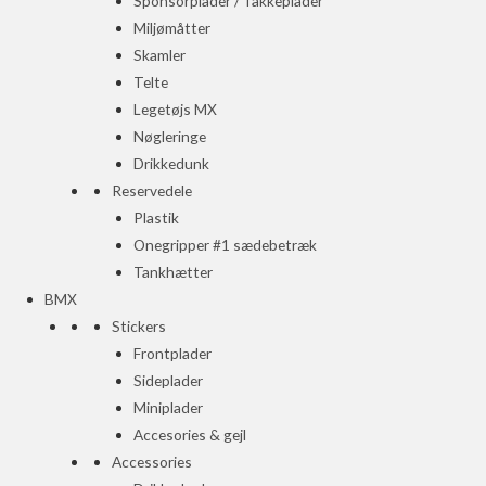
Sponsorplader / Takkeplader
Miljømåtter
Skamler
Telte
Legetøjs MX
Nøgleringe
Drikkedunk
Reservedele
Plastik
Onegripper #1 sædebetræk
Tankhætter
BMX
Stickers
Frontplader
Sideplader
Miniplader
Accesories & gejl
Accessories