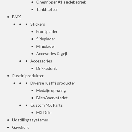
Onegripper #1 sædebetræk
Tankhætter
BMX
Stickers
Frontplader
Sideplader
Miniplader
Accesories & gejl
Accessories
Drikkedunk
Rustfri produkter
Diverse rustfri produkter
Medalje ophæng
Bilen/Værkstedet
Custom MX Parts
MX Dele
Udstillingssystemer
Gavekort