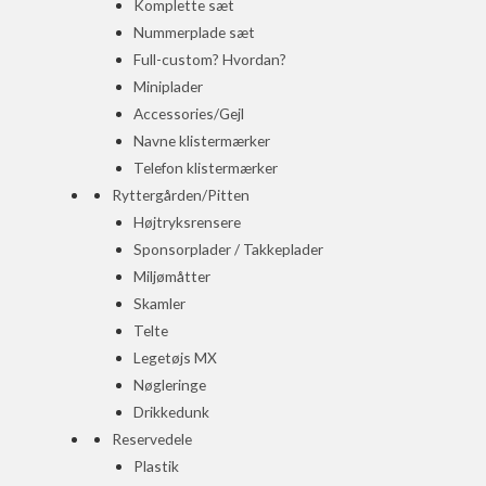
Komplette sæt
Nummerplade sæt
Full-custom? Hvordan?
Miniplader
Accessories/Gejl
Navne klistermærker
Telefon klistermærker
Ryttergården/Pitten
Højtryksrensere
Sponsorplader / Takkeplader
Miljømåtter
Skamler
Telte
Legetøjs MX
Nøgleringe
Drikkedunk
Reservedele
Plastik