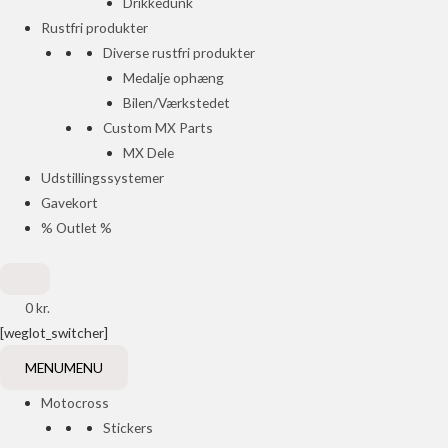
Drikkedunk
Rustfri produkter
Diverse rustfri produkter
Medalje ophæng
Bilen/Værkstedet
Custom MX Parts
MX Dele
Udstillingssystemer
Gavekort
% Outlet %
0
kr.
[weglot_switcher]
MENU
MENU
Motocross
Stickers