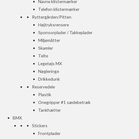
Navne klistermærker
Telefon klistermærker
Ryttergården/Pitten
Højtryksrensere
Sponsorplader / Takkeplader
Miljømåtter
Skamler
Telte
Legetøjs MX
Nøgleringe
Drikkedunk
Reservedele
Plastik
Onegripper #1 sædebetræk
Tankhætter
BMX
Stickers
Frontplader