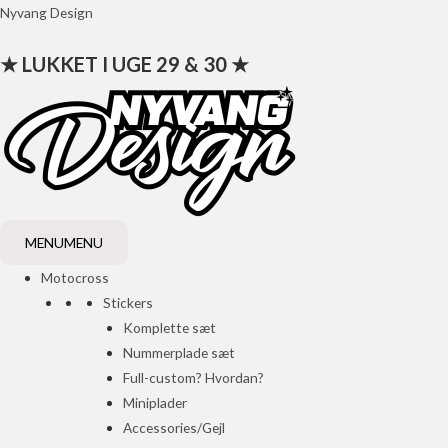
Gå
Nyvang Design
til
★ LUKKET I UGE 29 & 30 ★
indholdet
MENU
MENU
Motocross
Stickers
Komplette sæt
Nummerplade sæt
Full-custom? Hvordan?
Miniplader
Accessories/Gejl