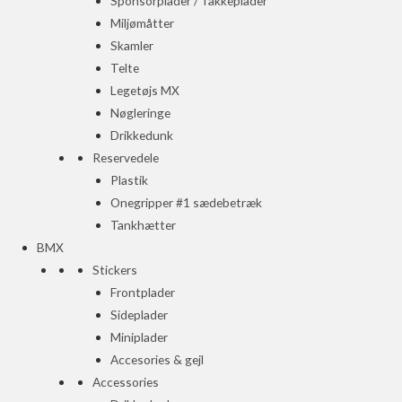
Sponsorplader / Takkeplader
Miljømåtter
Skamler
Telte
Legetøjs MX
Nøgleringe
Drikkedunk
Reservedele
Plastik
Onegripper #1 sædebetræk
Tankhætter
BMX
Stickers
Frontplader
Sideplader
Miniplader
Accesories & gejl
Accessories