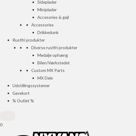
Sideplader
Miniplader
Accesories & gejl
Accessories
Drikkedunk
Rustfri produkter
Diverse rustfri produkter
Medalje ophæng
Bilen/Værkstedet
Custom MX Parts
MX Dele
Udstillingssystemer
Gavekort
% Outlet %
0