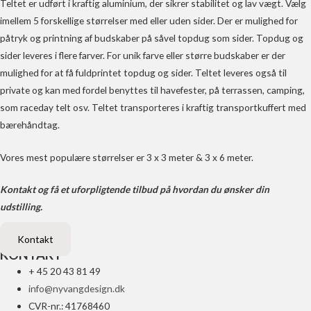
Teltet er udført i kraftig aluminium, der sikrer stabilitet og lav vægt. Vælg
imellem 5 forskellige størrelser med eller uden sider. Der er mulighed for
påtryk og printning af budskaber på såvel topdug som sider. Topdug og
sider leveres i flere farver. For unik farve eller større budskaber er der
mulighed for at få fuldprintet topdug og sider. Teltet leveres også til
private og kan med fordel benyttes til havefester, på terrassen, camping,
som raceday telt osv. Teltet transporteres i kraftig transportkuffert med
bærehåndtag.
Vores mest populære størrelser er 3 x 3 meter & 3 x 6 meter.
Kontakt og få et uforpligtende tilbud på hvordan du ønsker din
udstilling.
Kontakt
KONTAKT
+ 45 20 43 81 49
info@nyvangdesign.dk
CVR-nr.: 41768460