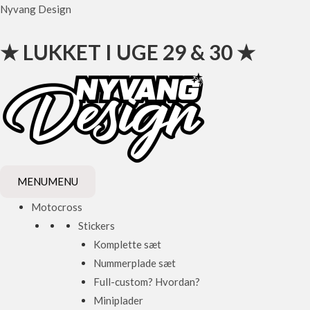
Gå
Nyvang Design
til
indholdet
★ LUKKET I UGE 29 & 30 ★
MENU
MENU
Motocross
Stickers
Komplette sæt
Nummerplade sæt
Full-custom? Hvordan?
Miniplader