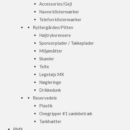
Accessories/Gejl
Navne klistermærker
Telefon klistermærker
Ryttergården/Pitten
Højtryksrensere
Sponsorplader / Takkeplader
Miljømåtter
Skamler
Telte
Legetøjs MX
Nøgleringe
Drikkedunk
Reservedele
Plastik
Onegripper #1 sædebetræk
Tankhætter
BMX