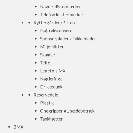
Navne klistermærker
Telefon klistermærker
Ryttergården/Pitten
Højtryksrensere
Sponsorplader / Takkeplader
Miljømåtter
Skamler
Telte
Legetøjs MX
Nøgleringe
Drikkedunk
Reservedele
Plastik
Onegripper #1 sædebetræk
Tankhætter
BMX