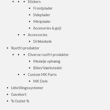
Stickers
Frontplader
Sideplader
Miniplader
Accesories & gejl
Accessories
Drikkedunk
Rustfri produkter
Diverse rustfri produkter
Medalje ophæng
Bilen/Værkstedet
Custom MX Parts
MX Dele
Udstillingssystemer
Gavekort
% Outlet %