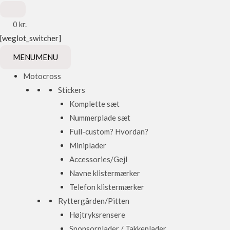
0
kr.
[weglot_switcher]
MENU
MENU
Motocross
Stickers
Komplette sæt
Nummerplade sæt
Full-custom? Hvordan?
Miniplader
Accessories/Gejl
Navne klistermærker
Telefon klistermærker
Ryttergården/Pitten
Højtryksrensere
Sponsorplader / Takkeplader