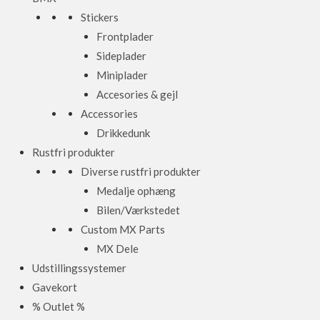
Stickers
Frontplader
Sideplader
Miniplader
Accesories & gejl
Accessories
Drikkedunk
Rustfri produkter
Diverse rustfri produkter
Medalje ophæng
Bilen/Værkstedet
Custom MX Parts
MX Dele
Udstillingssystemer
Gavekort
% Outlet %