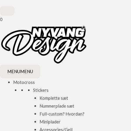
0
MENU
MENU
Motocross
Stickers
Komplette sæt
Nummerplade sæt
Full-custom? Hvordan?
Miniplader
Accessories/Gejl