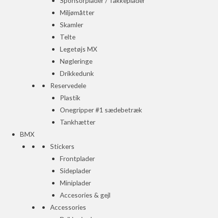
Sponsorplader / Takkeplader
Miljømåtter
Skamler
Telte
Legetøjs MX
Nøgleringe
Drikkedunk
Reservedele
Plastik
Onegripper #1 sædebetræk
Tankhætter
BMX
Stickers
Frontplader
Sideplader
Miniplader
Accesories & gejl
Accessories