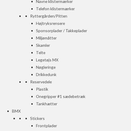
Navne klistermærker
Telefon klistermærker
Ryttergården/Pitten
Højtryksrensere
Sponsorplader / Takkeplader
Miljømåtter
Skamler
Telte
Legetøjs MX
Nøgleringe
Drikkedunk
Reservedele
Plastik
Onegripper #1 sædebetræk
Tankhætter
BMX
Stickers
Frontplader