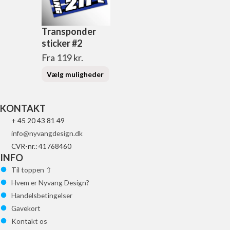
Transponder
sticker #2
Fra
119
kr.
Vælg muligheder
KONTAKT
+ 45 20 43 81 49
info@nyvangdesign.dk
CVR-nr.: 41768460
INFO
Til toppen ⇧
Hvem er Nyvang Design?
Handelsbetingelser
Gavekort
Kontakt os