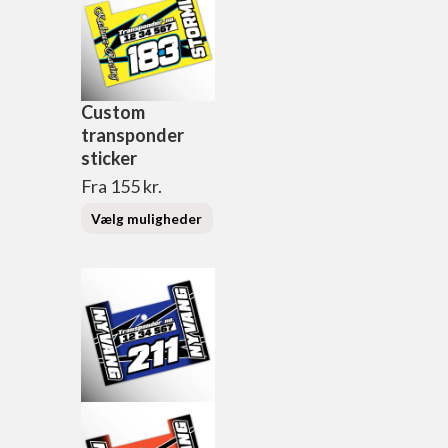
Custom
transponder
sticker
Fra
155
kr.
Vælg muligheder