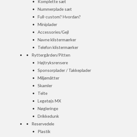
Komplette sæt
Nummerplade sæt
Full-custom? Hvordan?
Miniplader
Accessories/Gejl
Navne klistermærker
Telefon klistermærker
Ryttergården/Pitten
Højtryksrensere
Sponsorplader / Takkeplader
Miljømåtter
Skamler
Telte
Legetøjs MX
Nøgleringe
Drikkedunk
Reservedele
Plastik