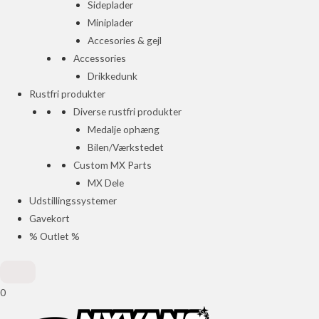
Sideplader
Miniplader
Accesories & gejl
Accessories
Drikkedunk
Rustfri produkter
Diverse rustfri produkter
Medalje ophæng
Bilen/Værkstedet
Custom MX Parts
MX Dele
Udstillingssystemer
Gavekort
% Outlet %
0