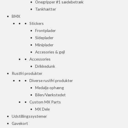
Onegripper #1 sædebetræk
Tankhætter
BMX
Stickers
Frontplader
Sideplader
Miniplader
Accesories & gejl
Accessories
Drikkedunk
Rustfri produkter
Diverse rustfri produkter
Medalje ophæng
Bilen/Værkstedet
Custom MX Parts
MX Dele
Udstillingssystemer
Gavekort