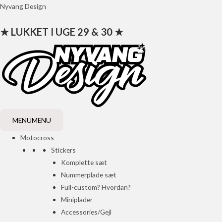
Gå
Nyvang Design
til
★ LUKKET I UGE 29 & 30 ★
indholdet
MENU
MENU
Motocross
Stickers
Komplette sæt
Nummerplade sæt
Full-custom? Hvordan?
Miniplader
Accessories/Gejl