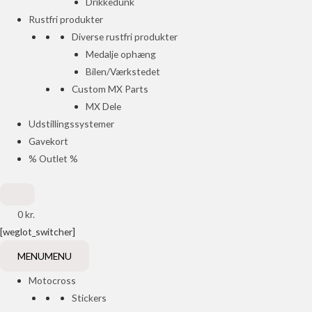
Drikkedunk
Rustfri produkter
Diverse rustfri produkter
Medalje ophæng
Bilen/Værkstedet
Custom MX Parts
MX Dele
Udstillingssystemer
Gavekort
% Outlet %
0
kr.
[weglot_switcher]
MENU
MENU
Motocross
Stickers