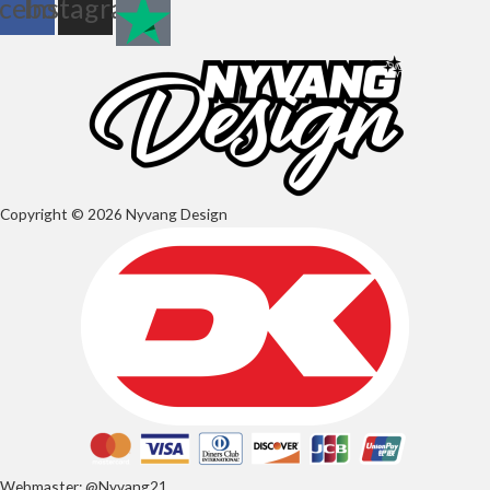
cebook
Instagram
Copyright © 2026 Nyvang Design
Webmaster: @Nyvang21