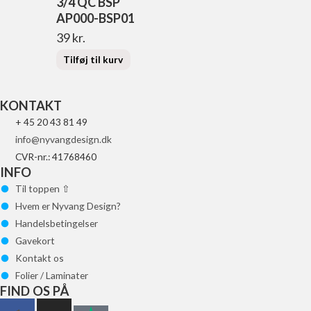
3/4 QC BSP
AP000-BSP01
39
kr.
Tilføj til kurv
KONTAKT
+ 45 20 43 81 49
info@nyvangdesign.dk
CVR-nr.: 41768460
INFO
Til toppen ⇧
Hvem er Nyvang Design?
Handelsbetingelser
Gavekort
Kontakt os
Folier / Laminater
FIND OS PÅ