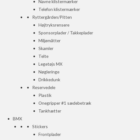
Navne klistermærker
Telefon klistermærker
Ryttergården/Pitten
Højtryksrensere
Sponsorplader / Takkeplader
Miljømåtter
Skamler
Telte
Legetøjs MX
Nøgleringe
Drikkedunk
Reservedele
Plastik
Onegripper #1 sædebetræk
Tankhætter
BMX
Stickers
Frontplader