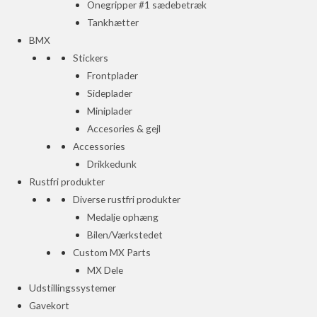
Onegripper #1 sædebetræk
Tankhætter
BMX
Stickers
Frontplader
Sideplader
Miniplader
Accesories & gejl
Accessories
Drikkedunk
Rustfri produkter
Diverse rustfri produkter
Medalje ophæng
Bilen/Værkstedet
Custom MX Parts
MX Dele
Udstillingssystemer
Gavekort