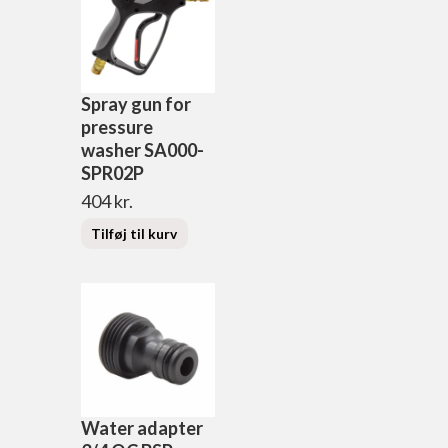
Spray gun for
pressure
washer SA000-
SPR02P
404
kr.
Tilføj til kurv
Water adapter