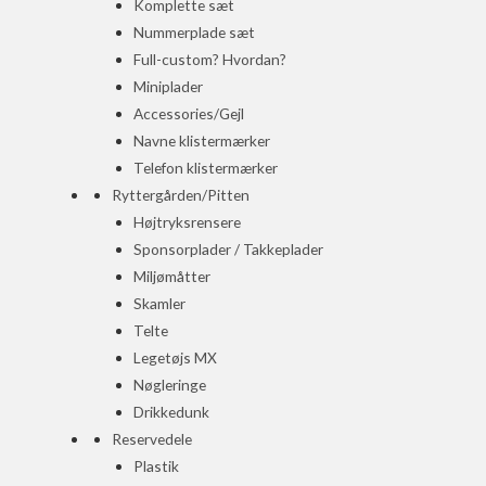
Komplette sæt
Nummerplade sæt
Full-custom? Hvordan?
Miniplader
Accessories/Gejl
Navne klistermærker
Telefon klistermærker
Ryttergården/Pitten
Højtryksrensere
Sponsorplader / Takkeplader
Miljømåtter
Skamler
Telte
Legetøjs MX
Nøgleringe
Drikkedunk
Reservedele
Plastik