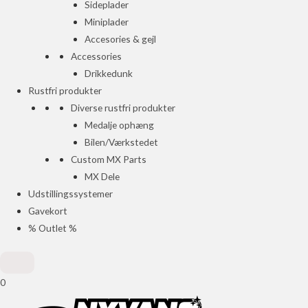
Sideplader
Miniplader
Accesories & gejl
Accessories
Drikkedunk
Rustfri produkter
Diverse rustfri produkter
Medalje ophæng
Bilen/Værkstedet
Custom MX Parts
MX Dele
Udstillingssystemer
Gavekort
% Outlet %
0