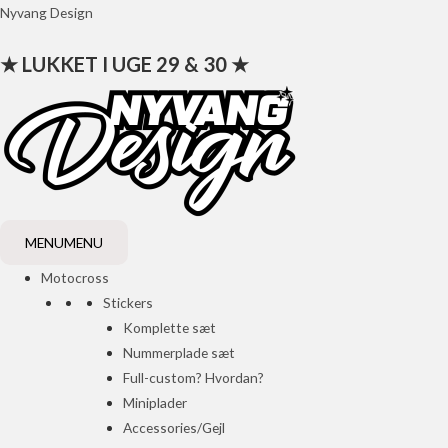
Gå
Nyvang Design
til
★ LUKKET I UGE 29 & 30 ★
indholdet
MENU
MENU
Motocross
Stickers
Komplette sæt
Nummerplade sæt
Full-custom? Hvordan?
Miniplader
Accessories/Gejl