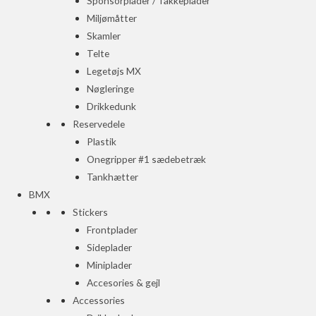
Sponsorplader / Takkeplader
Miljømåtter
Skamler
Telte
Legetøjs MX
Nøgleringe
Drikkedunk
Reservedele
Plastik
Onegripper #1 sædebetræk
Tankhætter
BMX
Stickers
Frontplader
Sideplader
Miniplader
Accesories & gejl
Accessories