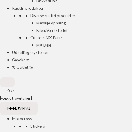
Drikkedunk
Rustfri produkter
Diverse rustfri produkter
Medalje ophæng
Bilen/Værkstedet
Custom MX Parts
MX Dele
Udstillingssystemer
Gavekort
% Outlet %
0
kr.
[weglot_switcher]
MENU
MENU
Motocross
Stickers