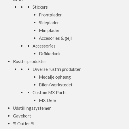
Stickers
Frontplader
Sideplader
Miniplader
Accesories & gejl
Accessories
Drikkedunk
Rustfri produkter
Diverse rustfri produkter
Medalje ophæng
Bilen/Værkstedet
Custom MX Parts
MX Dele
Udstillingssystemer
Gavekort
% Outlet %