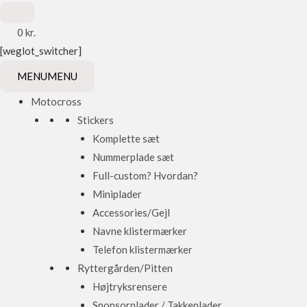
0
kr.
[weglot_switcher]
MENU
MENU
Motocross
Stickers
Komplette sæt
Nummerplade sæt
Full-custom? Hvordan?
Miniplader
Accessories/Gejl
Navne klistermærker
Telefon klistermærker
Ryttergården/Pitten
Højtryksrensere
Sponsorplader / Takkeplader