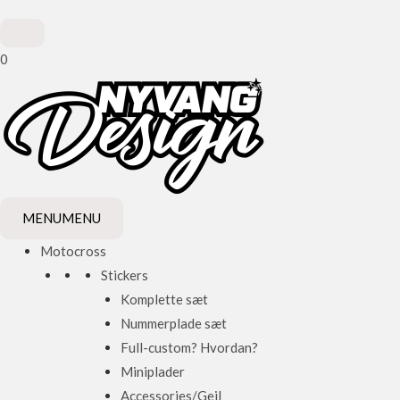
0
MENU
MENU
Motocross
Stickers
Komplette sæt
Nummerplade sæt
Full-custom? Hvordan?
Miniplader
Accessories/Gejl