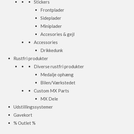
Stickers
Frontplader
Sideplader
Miniplader
Accesories & gejl
Accessories
Drikkedunk
Rustfri produkter
Diverse rustfri produkter
Medalje ophæng
Bilen/Værkstedet
Custom MX Parts
MX Dele
Udstillingssystemer
Gavekort
% Outlet %