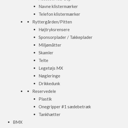
Navne klistermærker
Telefon klistermærker
Ryttergården/Pitten
Højtryksrensere
Sponsorplader / Takkeplader
Miljømåtter
Skamler
Telte
Legetøjs MX
Nøgleringe
Drikkedunk
Reservedele
Plastik
Onegripper #1 sædebetræk
Tankhætter
BMX