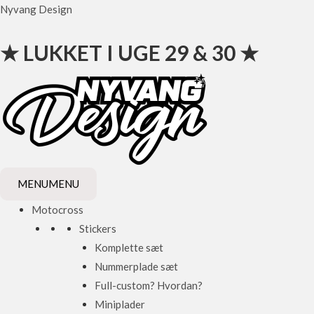
Gå
Nyvang Design
til
indholdet
★ LUKKET I UGE 29 & 30 ★
MENU
MENU
Motocross
Stickers
Komplette sæt
Nummerplade sæt
Full-custom? Hvordan?
Miniplader