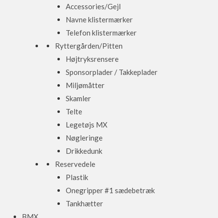
Accessories/Gejl
Navne klistermærker
Telefon klistermærker
Ryttergården/Pitten
Højtryksrensere
Sponsorplader / Takkeplader
Miljømåtter
Skamler
Telte
Legetøjs MX
Nøgleringe
Drikkedunk
Reservedele
Plastik
Onegripper #1 sædebetræk
Tankhætter
BMX