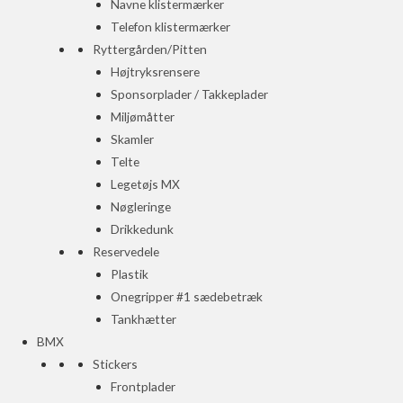
Navne klistermærker
Telefon klistermærker
Ryttergården/Pitten
Højtryksrensere
Sponsorplader / Takkeplader
Miljømåtter
Skamler
Telte
Legetøjs MX
Nøgleringe
Drikkedunk
Reservedele
Plastik
Onegripper #1 sædebetræk
Tankhætter
BMX
Stickers
Frontplader