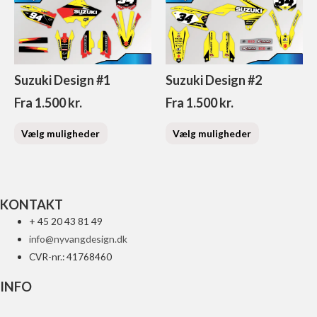
Suzuki Design #1
Suzuki Design #2
Fra
1.500
kr.
Fra
1.500
kr.
Vælg muligheder
Vælg muligheder
KONTAKT
+ 45 20 43 81 49
info@nyvangdesign.dk
CVR-nr.: 41768460
INFO