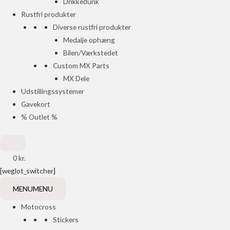
Drikkedunk
Rustfri produkter
Diverse rustfri produkter
Medalje ophæng
Bilen/Værkstedet
Custom MX Parts
MX Dele
Udstillingssystemer
Gavekort
% Outlet %
0
kr.
[weglot_switcher]
MENU
MENU
Motocross
Stickers