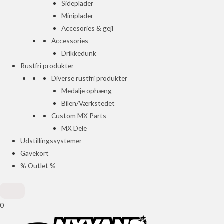
Sideplader
Miniplader
Accesories & gejl
Accessories
Drikkedunk
Rustfri produkter
Diverse rustfri produkter
Medalje ophæng
Bilen/Værkstedet
Custom MX Parts
MX Dele
Udstillingssystemer
Gavekort
% Outlet %
0