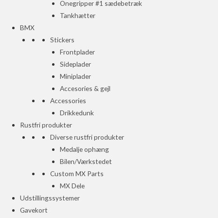
Onegripper #1 sædebetræk
Tankhætter
BMX
Stickers
Frontplader
Sideplader
Miniplader
Accesories & gejl
Accessories
Drikkedunk
Rustfri produkter
Diverse rustfri produkter
Medalje ophæng
Bilen/Værkstedet
Custom MX Parts
MX Dele
Udstillingssystemer
Gavekort