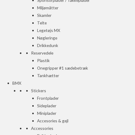
Sponsorplader / Takkeplader
Miljømåtter
Skamler
Telte
Legetøjs MX
Nøgleringe
Drikkedunk
Reservedele
Plastik
Onegripper #1 sædebetræk
Tankhætter
BMX
Stickers
Frontplader
Sideplader
Miniplader
Accesories & gejl
Accessories