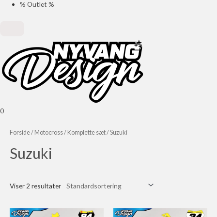
% Outlet %
0
Forside
/
Motocross
/
Komplette sæt
/ Suzuki
Suzuki
Viser 2 resultater