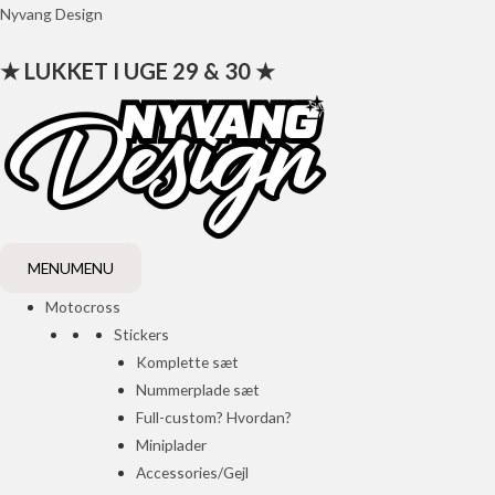
Gå
Nyvang Design
til
★ LUKKET I UGE 29 & 30 ★
indholdet
MENU
MENU
Motocross
Stickers
Komplette sæt
Nummerplade sæt
Full-custom? Hvordan?
Miniplader
Accessories/Gejl