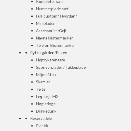
Komplette sæt
Nummerplade sæt
Full-custom? Hvordan?
Miniplader
Accessories/Gejl
Navne klistermærker
Telefon klistermærker
Ryttergården/Pitten
Højtryksrensere
Sponsorplader / Takkeplader
Miljømåtter
Skamler
Telte
Legetøjs MX
Nøgleringe
Drikkedunk
Reservedele
Plastik