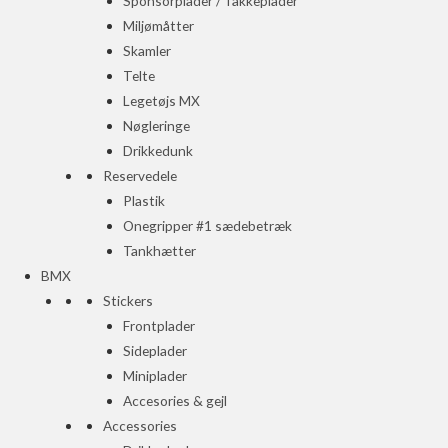
Sponsorplader / Takkeplader
Miljømåtter
Skamler
Telte
Legetøjs MX
Nøgleringe
Drikkedunk
Reservedele
Plastik
Onegripper #1 sædebetræk
Tankhætter
BMX
Stickers
Frontplader
Sideplader
Miniplader
Accesories & gejl
Accessories