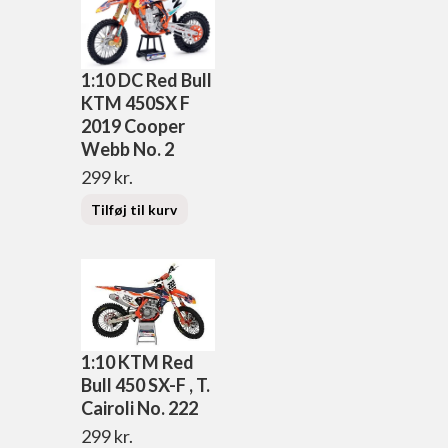
1:10 DC Red Bull
KTM 450SX F
2019 Cooper
Webb No. 2
299
kr.
Tilføj til kurv
1:10 KTM Red
Bull 450 SX-F , T.
Cairoli No. 222
299
kr.