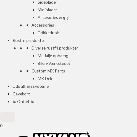
Sideplader
Miniplader
Accesories & gejl
Accessories
Drikkedunk
Rustfri produkter
Diverse rustfri produkter
Medalje ophæng
Bilen/Værkstedet
Custom MX Parts
MX Dele
Udstillingssystemer
Gavekort
% Outlet %
0