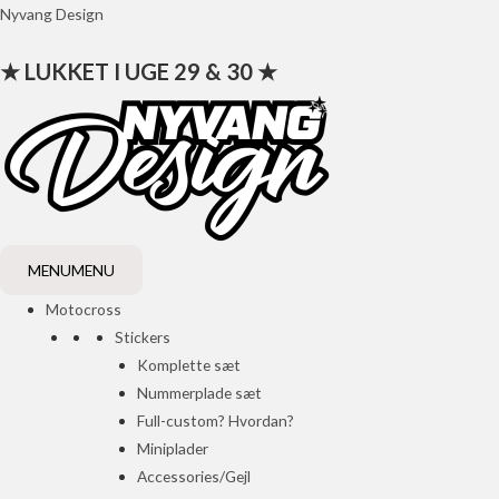
Gå
Nyvang Design
til
★ LUKKET I UGE 29 & 30 ★
indholdet
MENU
MENU
Motocross
Stickers
Komplette sæt
Nummerplade sæt
Full-custom? Hvordan?
Miniplader
Accessories/Gejl