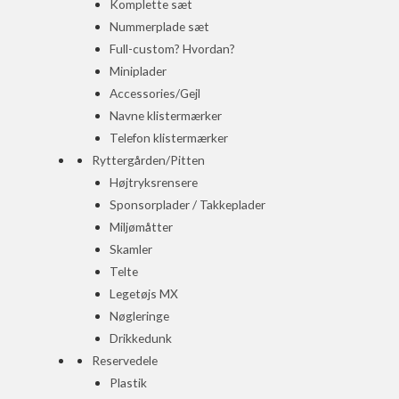
Komplette sæt
Nummerplade sæt
Full-custom? Hvordan?
Miniplader
Accessories/Gejl
Navne klistermærker
Telefon klistermærker
Ryttergården/Pitten
Højtryksrensere
Sponsorplader / Takkeplader
Miljømåtter
Skamler
Telte
Legetøjs MX
Nøgleringe
Drikkedunk
Reservedele
Plastik