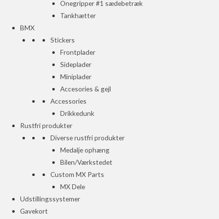
Onegripper #1 sædebetræk
Tankhætter
BMX
Stickers
Frontplader
Sideplader
Miniplader
Accesories & gejl
Accessories
Drikkedunk
Rustfri produkter
Diverse rustfri produkter
Medalje ophæng
Bilen/Værkstedet
Custom MX Parts
MX Dele
Udstillingssystemer
Gavekort