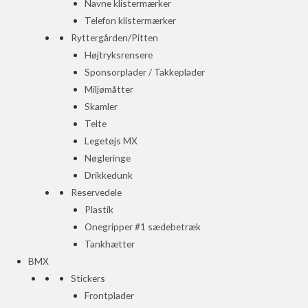
Navne klistermærker
Telefon klistermærker
Ryttergården/Pitten
Højtryksrensere
Sponsorplader / Takkeplader
Miljømåtter
Skamler
Telte
Legetøjs MX
Nøgleringe
Drikkedunk
Reservedele
Plastik
Onegripper #1 sædebetræk
Tankhætter
BMX
Stickers
Frontplader