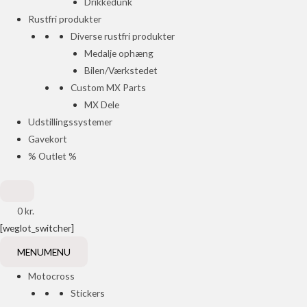
Drikkedunk
Rustfri produkter
Diverse rustfri produkter
Medalje ophæng
Bilen/Værkstedet
Custom MX Parts
MX Dele
Udstillingssystemer
Gavekort
% Outlet %
0
kr.
[weglot_switcher]
MENU
MENU
Motocross
Stickers