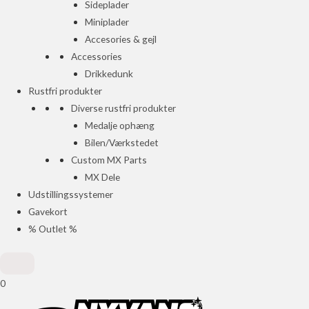
Sideplader
Miniplader
Accesories & gejl
Accessories
Drikkedunk
Rustfri produkter
Diverse rustfri produkter
Medalje ophæng
Bilen/Værkstedet
Custom MX Parts
MX Dele
Udstillingssystemer
Gavekort
% Outlet %
0