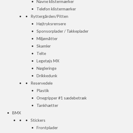
Navne klistermærker
Telefon klistermærker
Ryttergården/Pitten
Højtryksrensere
Sponsorplader / Takkeplader
Miljømåtter
Skamler
Telte
Legetøjs MX
Nøgleringe
Drikkedunk
Reservedele
Plastik
Onegripper #1 sædebetræk
Tankhætter
BMX
Stickers
Frontplader