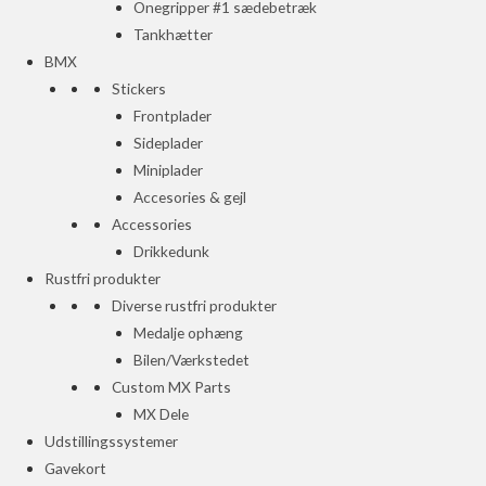
Onegripper #1 sædebetræk
Tankhætter
BMX
Stickers
Frontplader
Sideplader
Miniplader
Accesories & gejl
Accessories
Drikkedunk
Rustfri produkter
Diverse rustfri produkter
Medalje ophæng
Bilen/Værkstedet
Custom MX Parts
MX Dele
Udstillingssystemer
Gavekort