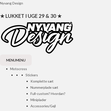
Gå
Nyvang Design
til
★ LUKKET I UGE 29 & 30 ★
indholdet
MENU
MENU
Motocross
Stickers
Komplette sæt
Nummerplade sæt
Full-custom? Hvordan?
Miniplader
Accessories/Gejl