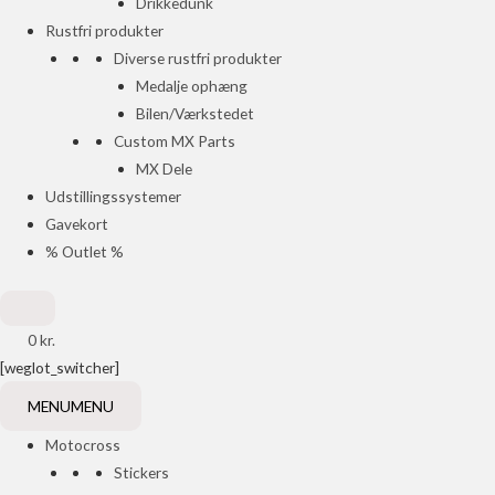
Drikkedunk
Rustfri produkter
Diverse rustfri produkter
Medalje ophæng
Bilen/Værkstedet
Custom MX Parts
MX Dele
Udstillingssystemer
Gavekort
% Outlet %
0
kr.
[weglot_switcher]
MENU
MENU
Motocross
Stickers