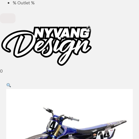
% Outlet %
0