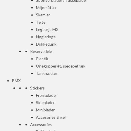
Sponsorplader / Takkeplader
Miljømåtter
Skamler
Telte
Legetøjs MX
Nøgleringe
Drikkedunk
Reservedele
Plastik
Onegripper #1 sædebetræk
Tankhætter
BMX
Stickers
Frontplader
Sideplader
Miniplader
Accesories & gejl
Accessories