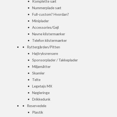
Komplette sæt
Nummerplade sæt
Full-custom? Hvordan?
Miniplader
Accessories/Gejl
Navne klistermærker
Telefon klistermærker
Ryttergården/Pitten
Højtryksrensere
Sponsorplader / Takkeplader
Miljømåtter
Skamler
Telte
Legetøjs MX
Nøgleringe
Drikkedunk
Reservedele
Plastik