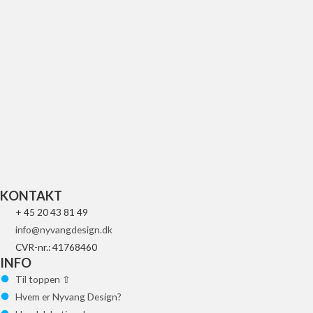
1:6 Kawasaki Racing J.Anderson Nr. 21
449
kr.
Tilføj til kurv
KONTAKT
+ 45 20 43 81 49
info@nyvangdesign.dk
CVR-nr.: 41768460
INFO
Til toppen ⇧
Hvem er Nyvang Design?