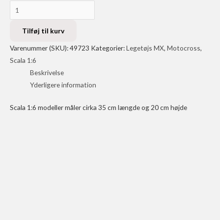
1:6
Yamaha
YZ450
Tilføj til kurv
F
Varenummer (SKU):
49723
Kategorier:
Legetøjs MX
,
Motocross
,
D.
Scala 1:6
Ferrandis
Beskrivelse
No
Yderligere information
.14
antal
Scala 1:6 modeller måler cirka 35 cm længde og 20 cm højde