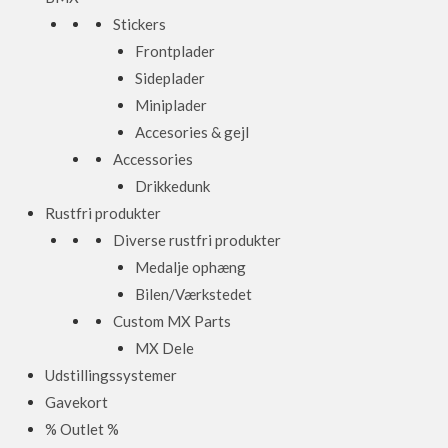
Stickers
Frontplader
Sideplader
Miniplader
Accesories & gejl
Accessories
Drikkedunk
Rustfri produkter
Diverse rustfri produkter
Medalje ophæng
Bilen/Værkstedet
Custom MX Parts
MX Dele
Udstillingssystemer
Gavekort
% Outlet %