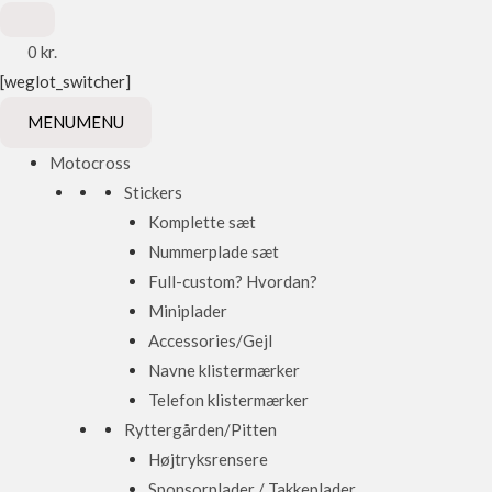
0
kr.
[weglot_switcher]
MENU
MENU
Motocross
Stickers
Komplette sæt
Nummerplade sæt
Full-custom? Hvordan?
Miniplader
Accessories/Gejl
Navne klistermærker
Telefon klistermærker
Ryttergården/Pitten
Højtryksrensere
Sponsorplader / Takkeplader