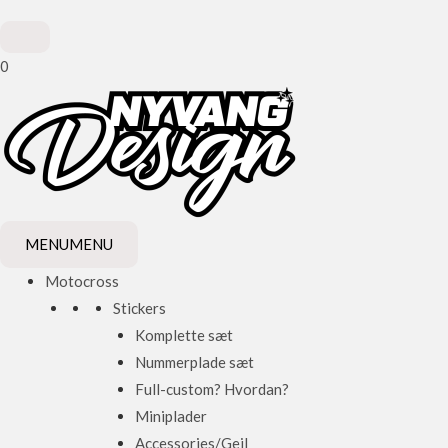
0
MENU
MENU
Motocross
Stickers
Komplette sæt
Nummerplade sæt
Full-custom? Hvordan?
Miniplader
Accessories/Gejl