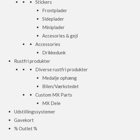
Stickers
Frontplader
Sideplader
Miniplader
Accesories & gejl
Accessories
Drikkedunk
Rustfri produkter
Diverse rustfri produkter
Medalje ophæng
Bilen/Værkstedet
Custom MX Parts
MX Dele
Udstillingssystemer
Gavekort
% Outlet %