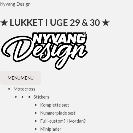
Gå
Nyvang Design
til
indholdet
★ LUKKET I UGE 29 & 30 ★
MENU
MENU
Motocross
Stickers
Komplette sæt
Nummerplade sæt
Full-custom? Hvordan?
Miniplader