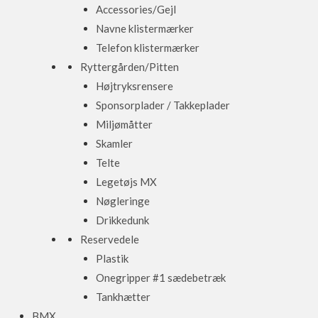
Accessories/Gejl
Navne klistermærker
Telefon klistermærker
Ryttergården/Pitten
Højtryksrensere
Sponsorplader / Takkeplader
Miljømåtter
Skamler
Telte
Legetøjs MX
Nøgleringe
Drikkedunk
Reservedele
Plastik
Onegripper #1 sædebetræk
Tankhætter
BMX