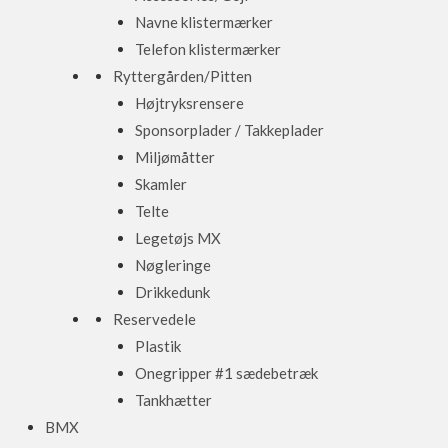
Navne klistermærker
Telefon klistermærker
Ryttergården/Pitten
Højtryksrensere
Sponsorplader / Takkeplader
Miljømåtter
Skamler
Telte
Legetøjs MX
Nøgleringe
Drikkedunk
Reservedele
Plastik
Onegripper #1 sædebetræk
Tankhætter
BMX