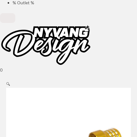
% Outlet %
0
🔍