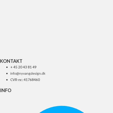
Fuel Tank Cap Vent – Orange
79
kr.
Tilføj til kurv
KONTAKT
+ 45 20 43 81 49
info@nyvangdesign.dk
CVR-nr.: 41768460
INFO