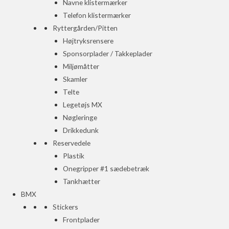
Navne klistermærker
Telefon klistermærker
Ryttergården/Pitten
Højtryksrensere
Sponsorplader / Takkeplader
Miljømåtter
Skamler
Telte
Legetøjs MX
Nøgleringe
Drikkedunk
Reservedele
Plastik
Onegripper #1 sædebetræk
Tankhætter
BMX
Stickers
Frontplader