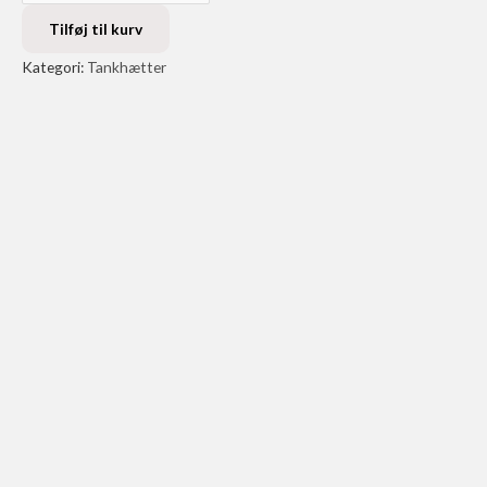
Tank
Cap
Tilføj til kurv
Vent
Kategori:
Tankhætter
-
Gold
antal