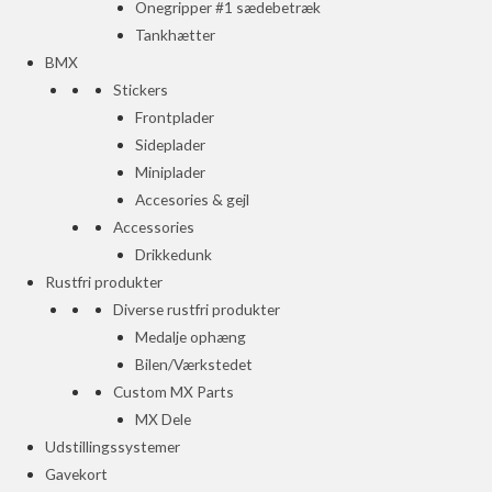
Onegripper #1 sædebetræk
Tankhætter
BMX
Stickers
Frontplader
Sideplader
Miniplader
Accesories & gejl
Accessories
Drikkedunk
Rustfri produkter
Diverse rustfri produkter
Medalje ophæng
Bilen/Værkstedet
Custom MX Parts
MX Dele
Udstillingssystemer
Gavekort