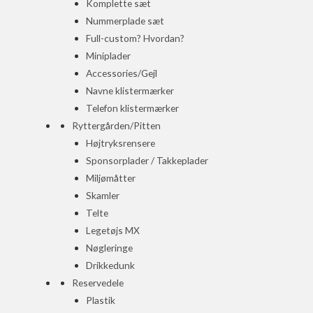
Komplette sæt
Nummerplade sæt
Full-custom? Hvordan?
Miniplader
Accessories/Gejl
Navne klistermærker
Telefon klistermærker
Ryttergården/Pitten
Højtryksrensere
Sponsorplader / Takkeplader
Miljømåtter
Skamler
Telte
Legetøjs MX
Nøgleringe
Drikkedunk
Reservedele
Plastik