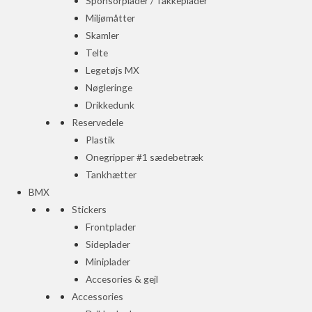
Sponsorplader / Takkeplader
Miljømåtter
Skamler
Telte
Legetøjs MX
Nøgleringe
Drikkedunk
Reservedele
Plastik
Onegripper #1 sædebetræk
Tankhætter
BMX
Stickers
Frontplader
Sideplader
Miniplader
Accesories & gejl
Accessories