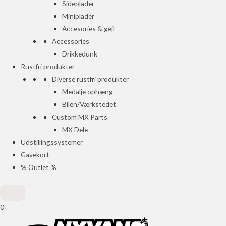
Sideplader
Miniplader
Accesories & gejl
Accessories
Drikkedunk
Rustfri produkter
Diverse rustfri produkter
Medalje ophæng
Bilen/Værkstedet
Custom MX Parts
MX Dele
Udstillingssystemer
Gavekort
% Outlet %
0