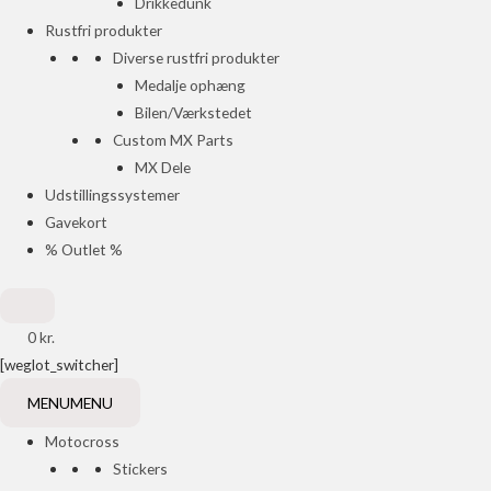
Drikkedunk
Rustfri produkter
Diverse rustfri produkter
Medalje ophæng
Bilen/Værkstedet
Custom MX Parts
MX Dele
Udstillingssystemer
Gavekort
% Outlet %
0
kr.
[weglot_switcher]
MENU
MENU
Motocross
Stickers