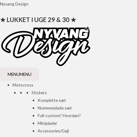
Gå
Nyvang Design
til
★ LUKKET I UGE 29 & 30 ★
indholdet
MENU
MENU
Motocross
Stickers
Komplette sæt
Nummerplade sæt
Full-custom? Hvordan?
Miniplader
Accessories/Gejl