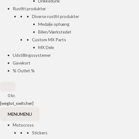
Drikkedunk
Rustfri produkter
Diverse rustfri produkter
Medalje ophæng
Bilen/Værkstedet
Custom MX Parts
MX Dele
Udstillingssystemer
Gavekort
% Outlet %
0
kr.
[weglot_switcher]
MENU
MENU
Motocross
Stickers