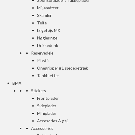
Sponsorplader / Takkeplader
Miljømåtter
Skamler
Telte
Legetøjs MX
Nøgleringe
Drikkedunk
Reservedele
Plastik
Onegripper #1 sædebetræk
Tankhætter
BMX
Stickers
Frontplader
Sideplader
Miniplader
Accesories & gejl
Accessories