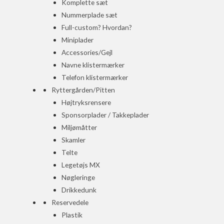
Komplette sæt
Nummerplade sæt
Full-custom? Hvordan?
Miniplader
Accessories/Gejl
Navne klistermærker
Telefon klistermærker
Ryttergården/Pitten
Højtryksrensere
Sponsorplader / Takkeplader
Miljømåtter
Skamler
Telte
Legetøjs MX
Nøgleringe
Drikkedunk
Reservedele
Plastik