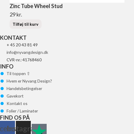
Zinc Tube Wheel Stud
29
kr.
Tilføj til kurv
KONTAKT
+ 45 20 43 81 49
info@nyvangdesign.dk
CVR-nr.: 41768460
INFO
Til toppen ⇧
Hvem er Nyvang Design?
Handelsbetingelser
Gavekort
Kontakt os
Folier / Laminater
FIND OS PÅ
cebook
Instagram