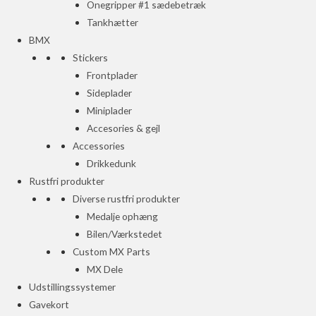
Onegripper #1 sædebetræk
Tankhætter
BMX
Stickers
Frontplader
Sideplader
Miniplader
Accesories & gejl
Accessories
Drikkedunk
Rustfri produkter
Diverse rustfri produkter
Medalje ophæng
Bilen/Værkstedet
Custom MX Parts
MX Dele
Udstillingssystemer
Gavekort