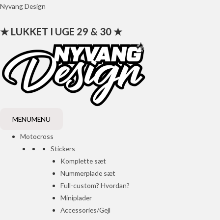
Gå
Nyvang Design
til
★ LUKKET I UGE 29 & 30 ★
indholdet
MENU
MENU
Motocross
Stickers
Komplette sæt
Nummerplade sæt
Full-custom? Hvordan?
Miniplader
Accessories/Gejl