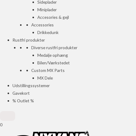
Sideplader
Miniplader
Accesories & gejl
Accessories
Drikkedunk
Rustfri produkter
Diverse rustfri produkter
Medalje ophæng
Bilen/Værkstedet
Custom MX Parts
MX Dele
Udstillingssystemer
Gavekort
% Outlet %
0