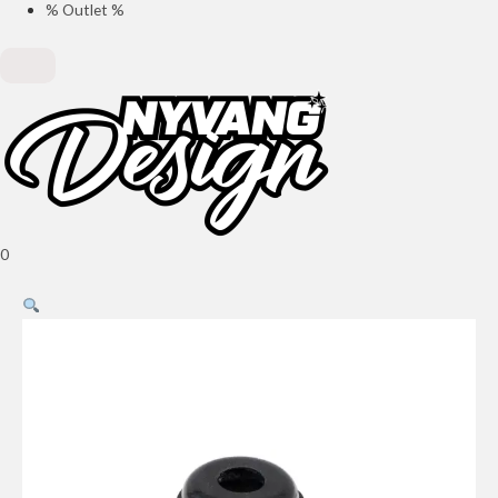
% Outlet %
0