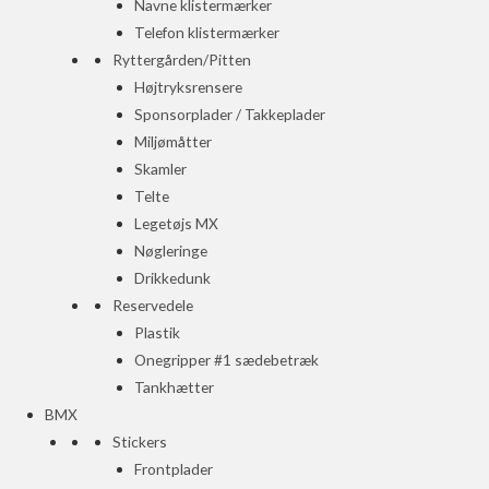
Navne klistermærker
Telefon klistermærker
Ryttergården/Pitten
Højtryksrensere
Sponsorplader / Takkeplader
Miljømåtter
Skamler
Telte
Legetøjs MX
Nøgleringe
Drikkedunk
Reservedele
Plastik
Onegripper #1 sædebetræk
Tankhætter
BMX
Stickers
Frontplader