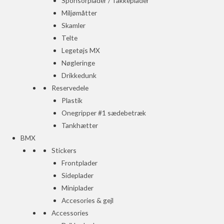
Sponsorplader / Takkeplader
Miljømåtter
Skamler
Telte
Legetøjs MX
Nøgleringe
Drikkedunk
Reservedele
Plastik
Onegripper #1 sædebetræk
Tankhætter
BMX
Stickers
Frontplader
Sideplader
Miniplader
Accesories & gejl
Accessories