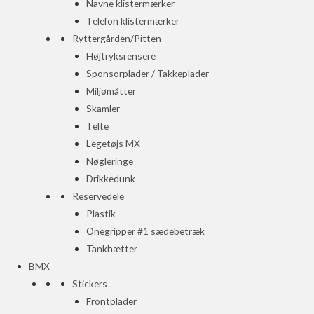
Navne klistermærker
Telefon klistermærker
Ryttergården/Pitten
Højtryksrensere
Sponsorplader / Takkeplader
Miljømåtter
Skamler
Telte
Legetøjs MX
Nøgleringe
Drikkedunk
Reservedele
Plastik
Onegripper #1 sædebetræk
Tankhætter
BMX
Stickers
Frontplader