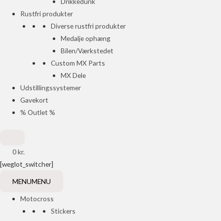
Drikkedunk
Rustfri produkter
Diverse rustfri produkter
Medalje ophæng
Bilen/Værkstedet
Custom MX Parts
MX Dele
Udstillingssystemer
Gavekort
% Outlet %
0
kr.
[weglot_switcher]
MENU
MENU
Motocross
Stickers