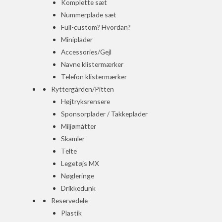
Komplette sæt
Nummerplade sæt
Full-custom? Hvordan?
Miniplader
Accessories/Gejl
Navne klistermærker
Telefon klistermærker
Ryttergården/Pitten
Højtryksrensere
Sponsorplader / Takkeplader
Miljømåtter
Skamler
Telte
Legetøjs MX
Nøgleringe
Drikkedunk
Reservedele
Plastik