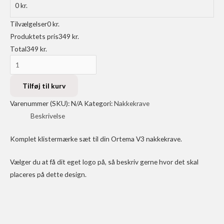
0
kr.
Tilvælgelser
0
kr.
Produktets pris
349
kr.
Total
349
kr.
Ortema
V3
Nakkekrave
Tilføj til kurv
-
Varenummer (SKU):
N/A
Kategori:
Nakkekrave
Blue
Beskrivelse
Stars
antal
Komplet klistermærke sæt til din Ortema V3 nakkekrave.
Vælger du at få dit eget logo på, så beskriv gerne hvor det skal
placeres på dette design.