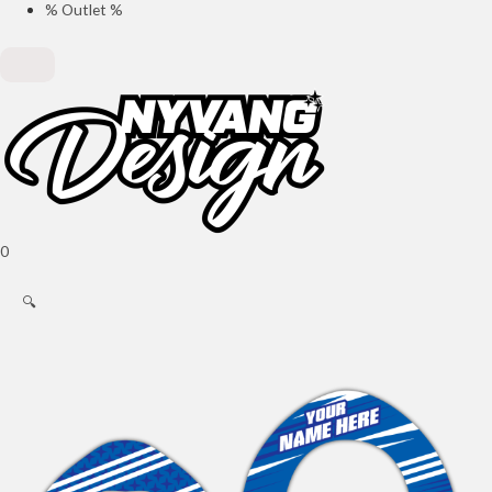
% Outlet %
0
🔍