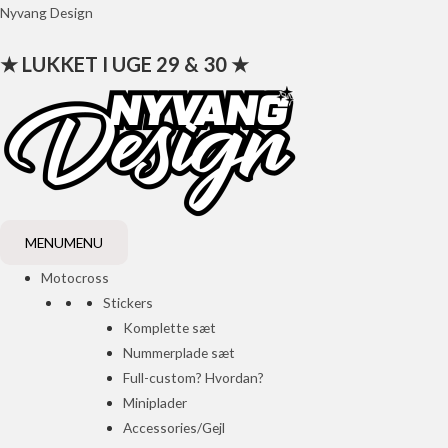
Gå
Nyvang Design
til
★ LUKKET I UGE 29 & 30 ★
indholdet
MENU
MENU
Motocross
Stickers
Komplette sæt
Nummerplade sæt
Full-custom? Hvordan?
Miniplader
Accessories/Gejl