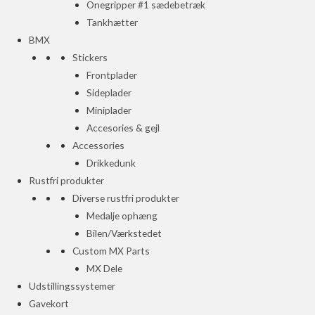
Onegripper #1 sædebetræk
Tankhætter
BMX
Stickers
Frontplader
Sideplader
Miniplader
Accesories & gejl
Accessories
Drikkedunk
Rustfri produkter
Diverse rustfri produkter
Medalje ophæng
Bilen/Værkstedet
Custom MX Parts
MX Dele
Udstillingssystemer
Gavekort