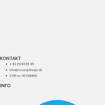
Ortema V3 Nakkekrave – WSR Orange
Fra
349
kr.
Vælg muligheder
KONTAKT
+ 45 20 43 81 49
info@nyvangdesign.dk
CVR-nr.: 41768460
INFO