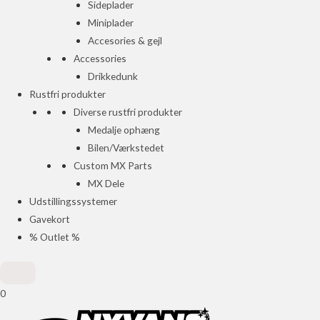
Sideplader
Miniplader
Accesories & gejl
Accessories
Drikkedunk
Rustfri produkter
Diverse rustfri produkter
Medalje ophæng
Bilen/Værkstedet
Custom MX Parts
MX Dele
Udstillingssystemer
Gavekort
% Outlet %
0