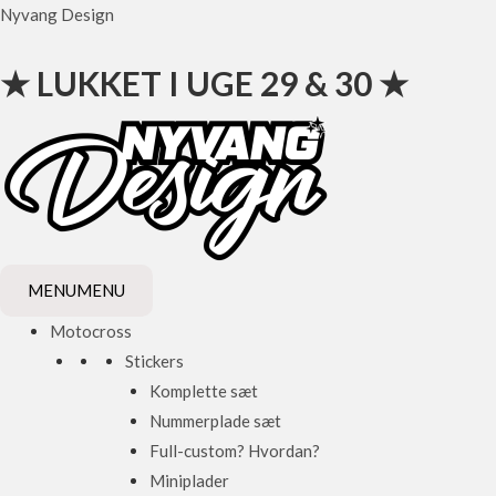
Gå
Nyvang Design
til
indholdet
★ LUKKET I UGE 29 & 30 ★
MENU
MENU
Motocross
Stickers
Komplette sæt
Nummerplade sæt
Full-custom? Hvordan?
Miniplader