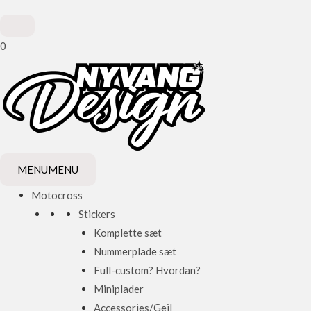
0
MENU
MENU
Motocross
Stickers
Komplette sæt
Nummerplade sæt
Full-custom? Hvordan?
Miniplader
Accessories/Gejl