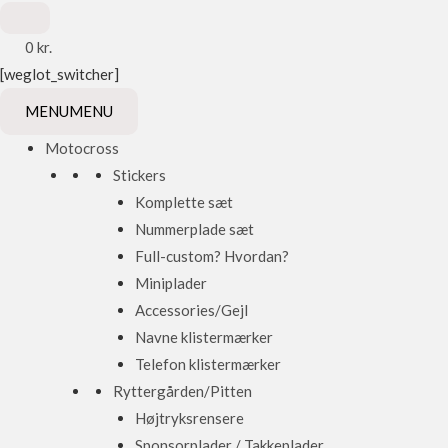
0
kr.
[weglot_switcher]
MENU
MENU
Motocross
Stickers
Komplette sæt
Nummerplade sæt
Full-custom? Hvordan?
Miniplader
Accessories/Gejl
Navne klistermærker
Telefon klistermærker
Ryttergården/Pitten
Højtryksrensere
Sponsorplader / Takkeplader