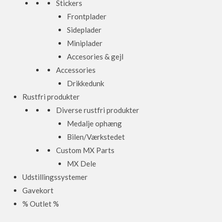
Stickers
Frontplader
Sideplader
Miniplader
Accesories & gejl
Accessories
Drikkedunk
Rustfri produkter
Diverse rustfri produkter
Medalje ophæng
Bilen/Værkstedet
Custom MX Parts
MX Dele
Udstillingssystemer
Gavekort
% Outlet %