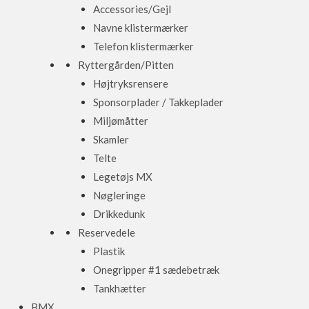
Accessories/Gejl
Navne klistermærker
Telefon klistermærker
Ryttergården/Pitten
Højtryksrensere
Sponsorplader / Takkeplader
Miljømåtter
Skamler
Telte
Legetøjs MX
Nøgleringe
Drikkedunk
Reservedele
Plastik
Onegripper #1 sædebetræk
Tankhætter
BMX