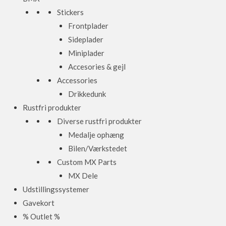
Stickers
Frontplader
Sideplader
Miniplader
Accesories & gejl
Accessories
Drikkedunk
Rustfri produkter
Diverse rustfri produkter
Medalje ophæng
Bilen/Værkstedet
Custom MX Parts
MX Dele
Udstillingssystemer
Gavekort
% Outlet %