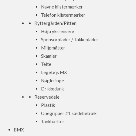
Navne klistermærker
Telefon klistermærker
Ryttergården/Pitten
Højtryksrensere
Sponsorplader / Takkeplader
Miljømåtter
Skamler
Telte
Legetøjs MX
Nøgleringe
Drikkedunk
Reservedele
Plastik
Onegripper #1 sædebetræk
Tankhætter
BMX