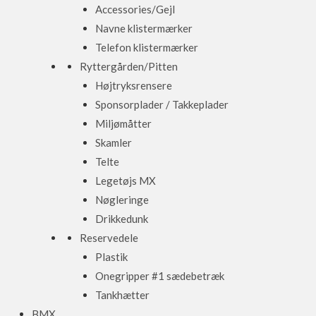
Accessories/Gejl
Navne klistermærker
Telefon klistermærker
Ryttergården/Pitten
Højtryksrensere
Sponsorplader / Takkeplader
Miljømåtter
Skamler
Telte
Legetøjs MX
Nøgleringe
Drikkedunk
Reservedele
Plastik
Onegripper #1 sædebetræk
Tankhætter
BMX