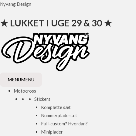
Gå
Nyvang Design
til
indholdet
★ LUKKET I UGE 29 & 30 ★
MENU
MENU
Motocross
Stickers
Komplette sæt
Nummerplade sæt
Full-custom? Hvordan?
Miniplader