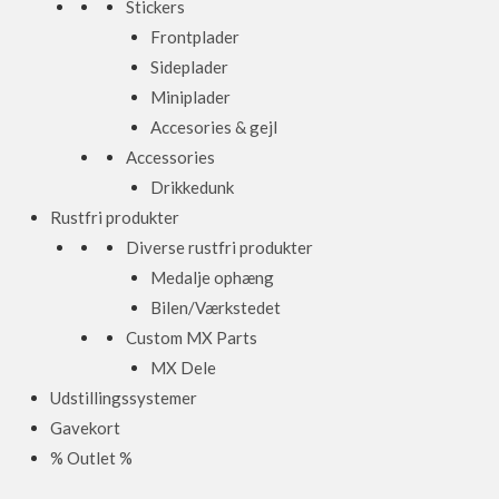
Stickers
Frontplader
Sideplader
Miniplader
Accesories & gejl
Accessories
Drikkedunk
Rustfri produkter
Diverse rustfri produkter
Medalje ophæng
Bilen/Værkstedet
Custom MX Parts
MX Dele
Udstillingssystemer
Gavekort
% Outlet %