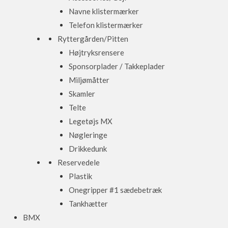
Navne klistermærker
Telefon klistermærker
Ryttergården/Pitten
Højtryksrensere
Sponsorplader / Takkeplader
Miljømåtter
Skamler
Telte
Legetøjs MX
Nøgleringe
Drikkedunk
Reservedele
Plastik
Onegripper #1 sædebetræk
Tankhætter
BMX