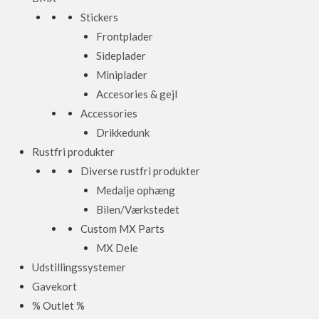
Stickers
Frontplader
Sideplader
Miniplader
Accesories & gejl
Accessories
Drikkedunk
Rustfri produkter
Diverse rustfri produkter
Medalje ophæng
Bilen/Værkstedet
Custom MX Parts
MX Dele
Udstillingssystemer
Gavekort
% Outlet %