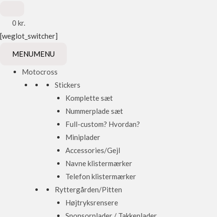
0
kr.
[weglot_switcher]
MENU
MENU
Motocross
Stickers
Komplette sæt
Nummerplade sæt
Full-custom? Hvordan?
Miniplader
Accessories/Gejl
Navne klistermærker
Telefon klistermærker
Ryttergården/Pitten
Højtryksrensere
Sponsorplader / Takkeplader