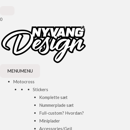
0
MENU
MENU
Motocross
Stickers
Komplette sæt
Nummerplade sæt
Full-custom? Hvordan?
Miniplader
Accessories/Gejl