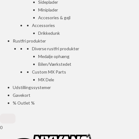
Sideplader
Miniplader
Accesories & gejl
Accessories
Drikkedunk
Rustfri produkter
Diverse rustfri produkter
Medalje ophæng
Bilen/Værkstedet
Custom MX Parts
MX Dele
Udstillingssystemer
Gavekort
% Outlet %
0