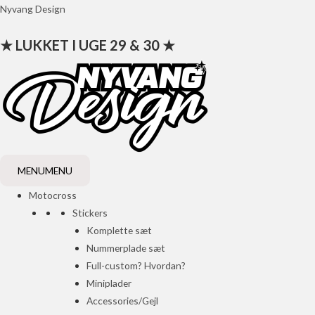
Gå
Nyvang Design
til
★ LUKKET I UGE 29 & 30 ★
indholdet
MENU
MENU
Motocross
Stickers
Komplette sæt
Nummerplade sæt
Full-custom? Hvordan?
Miniplader
Accessories/Gejl