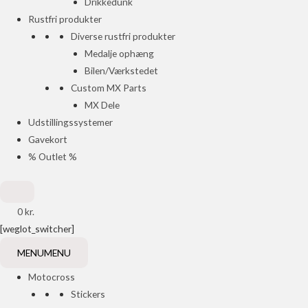
Drikkedunk
Rustfri produkter
Diverse rustfri produkter
Medalje ophæng
Bilen/Værkstedet
Custom MX Parts
MX Dele
Udstillingssystemer
Gavekort
% Outlet %
0
kr.
[weglot_switcher]
MENU
MENU
Motocross
Stickers