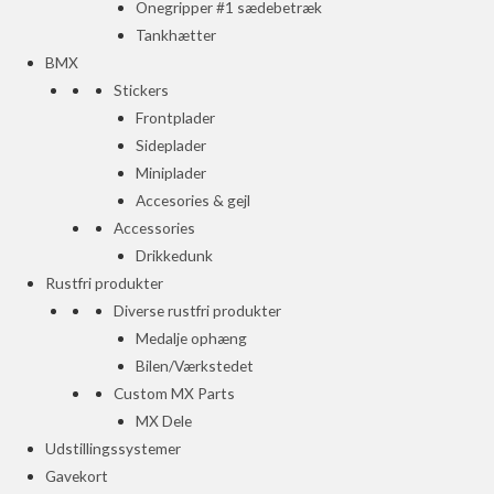
Onegripper #1 sædebetræk
Tankhætter
BMX
Stickers
Frontplader
Sideplader
Miniplader
Accesories & gejl
Accessories
Drikkedunk
Rustfri produkter
Diverse rustfri produkter
Medalje ophæng
Bilen/Værkstedet
Custom MX Parts
MX Dele
Udstillingssystemer
Gavekort