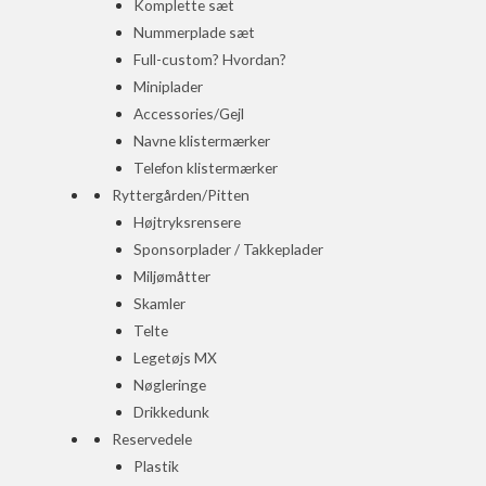
Komplette sæt
Nummerplade sæt
Full-custom? Hvordan?
Miniplader
Accessories/Gejl
Navne klistermærker
Telefon klistermærker
Ryttergården/Pitten
Højtryksrensere
Sponsorplader / Takkeplader
Miljømåtter
Skamler
Telte
Legetøjs MX
Nøgleringe
Drikkedunk
Reservedele
Plastik