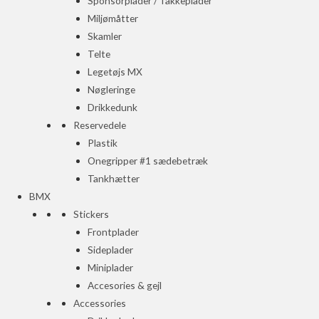
Sponsorplader / Takkeplader
Miljømåtter
Skamler
Telte
Legetøjs MX
Nøgleringe
Drikkedunk
Reservedele
Plastik
Onegripper #1 sædebetræk
Tankhætter
BMX
Stickers
Frontplader
Sideplader
Miniplader
Accesories & gejl
Accessories