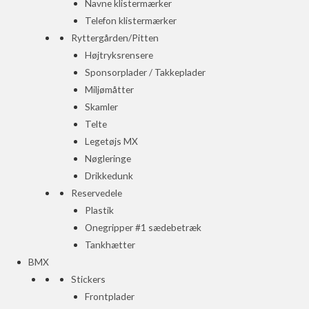
Navne klistermærker
Telefon klistermærker
Ryttergården/Pitten
Højtryksrensere
Sponsorplader / Takkeplader
Miljømåtter
Skamler
Telte
Legetøjs MX
Nøgleringe
Drikkedunk
Reservedele
Plastik
Onegripper #1 sædebetræk
Tankhætter
BMX
Stickers
Frontplader