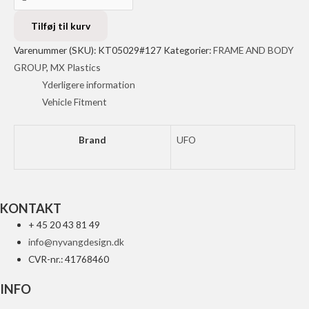
NUMBER
PLATE
Tilføj til kurv
FRONT
Varenummer (SKU):
KT05029#127
Kategorier:
FRAME AND BODY
SX85
GROUP
,
MX Plastics
2025-
Yderligere information
antal
Vehicle Fitment
Brand
UFO
KONTAKT
+ 45 20 43 81 49
info@nyvangdesign.dk
CVR-nr.: 41768460
INFO