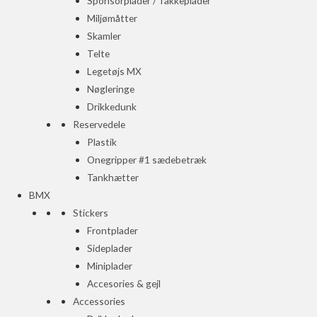
Sponsorplader / Takkeplader
Miljømåtter
Skamler
Telte
Legetøjs MX
Nøgleringe
Drikkedunk
Reservedele
Plastik
Onegripper #1 sædebetræk
Tankhætter
BMX
Stickers
Frontplader
Sideplader
Miniplader
Accesories & gejl
Accessories