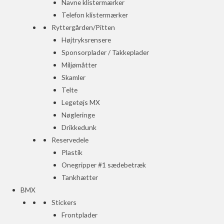
Navne klistermærker
Telefon klistermærker
Ryttergården/Pitten
Højtryksrensere
Sponsorplader / Takkeplader
Miljømåtter
Skamler
Telte
Legetøjs MX
Nøgleringe
Drikkedunk
Reservedele
Plastik
Onegripper #1 sædebetræk
Tankhætter
BMX
Stickers
Frontplader