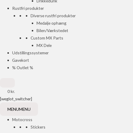
Drikkedunk
Rustfri produkter
Diverse rustfri produkter
Medalje ophæng
Bilen/Værkstedet
Custom MX Parts
MX Dele
Udstillingssystemer
Gavekort
% Outlet %
0
kr.
[weglot_switcher]
MENU
MENU
Motocross
Stickers