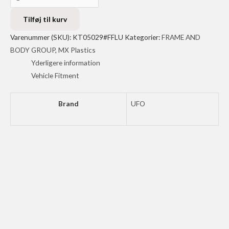
NUMBER
PLATE
Tilføj til kurv
FRONT
Varenummer (SKU):
KT05029#FFLU
Kategorier:
FRAME AND
SX85
BODY GROUP
,
MX Plastics
2025-
Yderligere information
antal
Vehicle Fitment
Brand
UFO