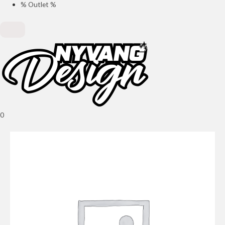
% Outlet %
0