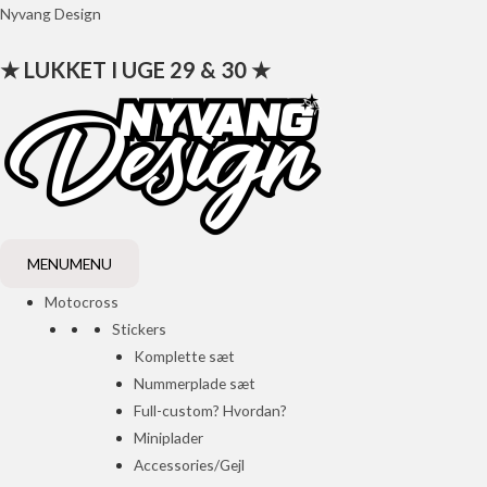
Gå
Nyvang Design
til
★ LUKKET I UGE 29 & 30 ★
indholdet
MENU
MENU
Motocross
Stickers
Komplette sæt
Nummerplade sæt
Full-custom? Hvordan?
Miniplader
Accessories/Gejl