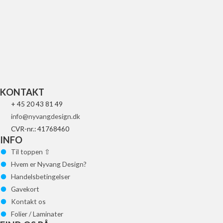
UFO REPLACEMENT GLAS FOR LED
84
kr.
Tilføj til kurv
KONTAKT
+ 45 20 43 81 49
info@nyvangdesign.dk
CVR-nr.: 41768460
INFO
Til toppen ⇧
Hvem er Nyvang Design?
Handelsbetingelser
Gavekort
Kontakt os
Folier / Laminater