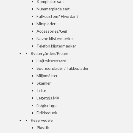
Komplette sæt
Nummerplade sæt
Full-custom? Hvordan?
Miniplader
Accessories/Gejl
Navne klistermærker
Telefon klistermærker
Ryttergården/Pitten
Højtryksrensere
Sponsorplader / Takkeplader
Miljømåtter
Skamler
Telte
Legetøjs MX
Nøgleringe
Drikkedunk
Reservedele
Plastik