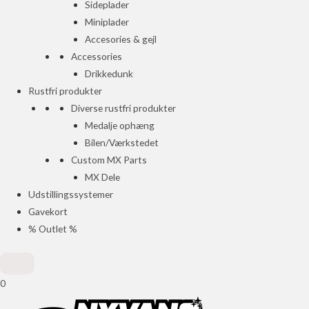
Sideplader
Miniplader
Accesories & gejl
Accessories
Drikkedunk
Rustfri produkter
Diverse rustfri produkter
Medalje ophæng
Bilen/Værkstedet
Custom MX Parts
MX Dele
Udstillingssystemer
Gavekort
% Outlet %
0