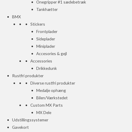
Onegripper #1 sædebetræk
Tankhætter
BMX
Stickers
Frontplader
Sideplader
Miniplader
Accesories & gejl
Accessories
Drikkedunk
Rustfri produkter
Diverse rustfri produkter
Medalje ophæng
Bilen/Værkstedet
Custom MX Parts
MX Dele
Udstillingssystemer
Gavekort