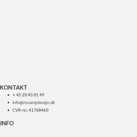
UFO FNDR RR W LED YZ 2015 BL
688
kr.
Tilføj til kurv
KONTAKT
+ 45 20 43 81 49
info@nyvangdesign.dk
CVR-nr.: 41768460
INFO