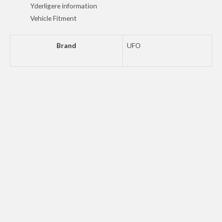
17-
Yderligere information
19
Vehicle Fitment
OEM19
antal
Brand
UFO
UFO BODY KIT SX85 2025- WHITE