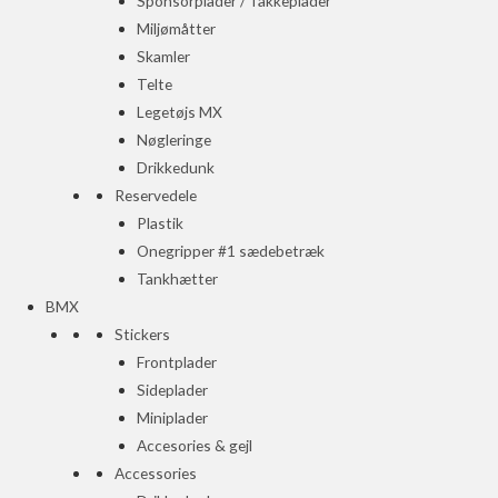
Sponsorplader / Takkeplader
Miljømåtter
Skamler
Telte
Legetøjs MX
Nøgleringe
Drikkedunk
Reservedele
Plastik
Onegripper #1 sædebetræk
Tankhætter
BMX
Stickers
Frontplader
Sideplader
Miniplader
Accesories & gejl
Accessories