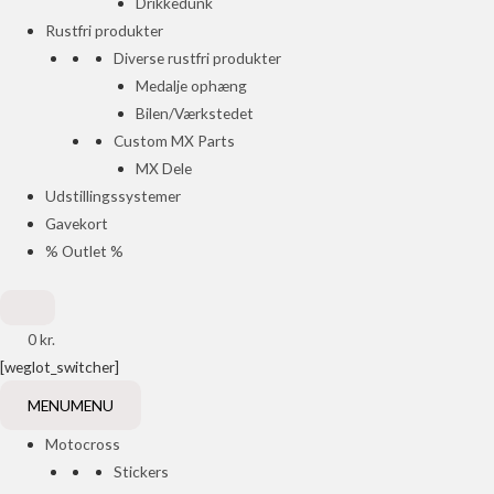
Drikkedunk
Rustfri produkter
Diverse rustfri produkter
Medalje ophæng
Bilen/Værkstedet
Custom MX Parts
MX Dele
Udstillingssystemer
Gavekort
% Outlet %
0
kr.
[weglot_switcher]
MENU
MENU
Motocross
Stickers