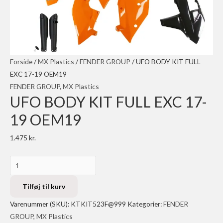
Forside
/
MX Plastics
/
FENDER GROUP
/ UFO BODY KIT FULL
EXC 17-19 OEM19
FENDER GROUP
,
MX Plastics
UFO BODY KIT FULL EXC 17-
19 OEM19
1.475
kr.
UFO
BODY
KIT
Tilføj til kurv
FULL
Varenummer (SKU):
KTKIT523F@999
Kategorier:
FENDER
EXC
GROUP
,
MX Plastics