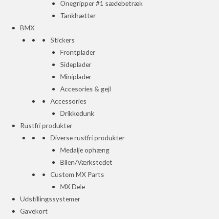
Onegripper #1 sædebetræk
Tankhætter
BMX
Stickers
Frontplader
Sideplader
Miniplader
Accesories & gejl
Accessories
Drikkedunk
Rustfri produkter
Diverse rustfri produkter
Medalje ophæng
Bilen/Værkstedet
Custom MX Parts
MX Dele
Udstillingssystemer
Gavekort