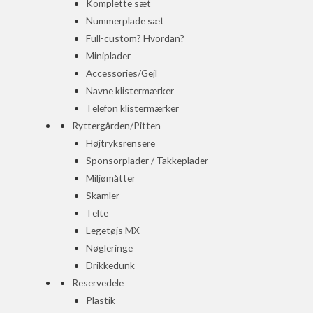
Komplette sæt
Nummerplade sæt
Full-custom? Hvordan?
Miniplader
Accessories/Gejl
Navne klistermærker
Telefon klistermærker
Ryttergården/Pitten
Højtryksrensere
Sponsorplader / Takkeplader
Miljømåtter
Skamler
Telte
Legetøjs MX
Nøgleringe
Drikkedunk
Reservedele
Plastik