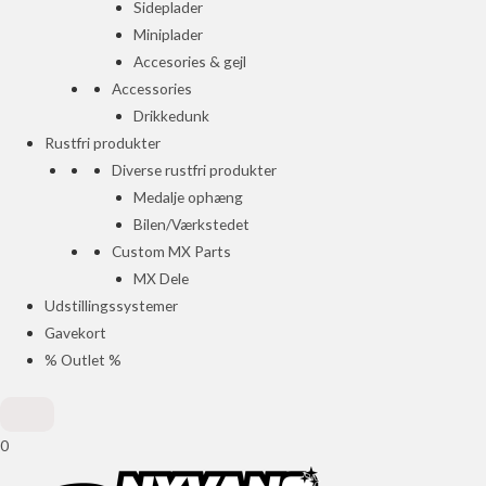
Sideplader
Miniplader
Accesories & gejl
Accessories
Drikkedunk
Rustfri produkter
Diverse rustfri produkter
Medalje ophæng
Bilen/Værkstedet
Custom MX Parts
MX Dele
Udstillingssystemer
Gavekort
% Outlet %
0