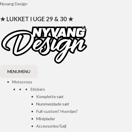
Gå
Nyvang Design
til
★ LUKKET I UGE 29 & 30 ★
indholdet
MENU
MENU
Motocross
Stickers
Komplette sæt
Nummerplade sæt
Full-custom? Hvordan?
Miniplader
Accessories/Gejl