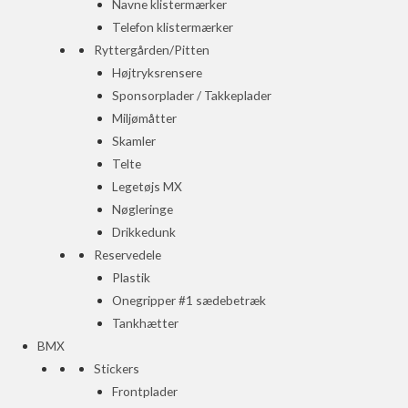
Navne klistermærker
Telefon klistermærker
Ryttergården/Pitten
Højtryksrensere
Sponsorplader / Takkeplader
Miljømåtter
Skamler
Telte
Legetøjs MX
Nøgleringe
Drikkedunk
Reservedele
Plastik
Onegripper #1 sædebetræk
Tankhætter
BMX
Stickers
Frontplader