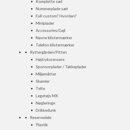
Komplette sæt
Nummerplade sæt
Full-custom? Hvordan?
Miniplader
Accessories/Gejl
Navne klistermærker
Telefon klistermærker
Ryttergården/Pitten
Højtryksrensere
Sponsorplader / Takkeplader
Miljømåtter
Skamler
Telte
Legetøjs MX
Nøgleringe
Drikkedunk
Reservedele
Plastik