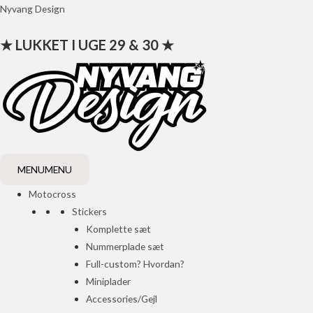
Gå
Nyvang Design
til
★ LUKKET I UGE 29 & 30 ★
indholdet
MENU
MENU
Motocross
Stickers
Komplette sæt
Nummerplade sæt
Full-custom? Hvordan?
Miniplader
Accessories/Gejl