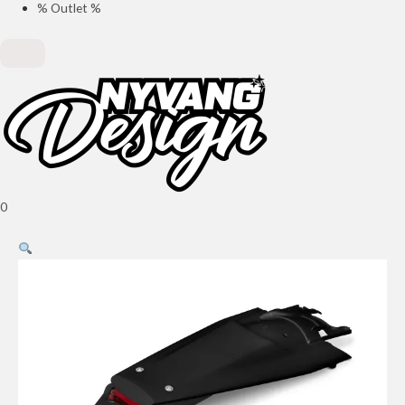
% Outlet %
0