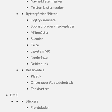
Navne klistermærker
Telefon klistermærker
Ryttergården/Pitten
Højtryksrensere
Sponsorplader / Takkeplader
Miljømåtter
Skamler
Telte
Legetøjs MX
Nøgleringe
Drikkedunk
Reservedele
Plastik
Onegripper #1 sædebetræk
Tankhætter
BMX
Stickers
Frontplader