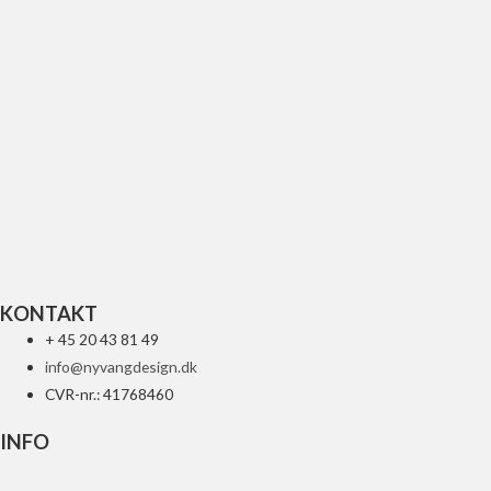
UFO FNDR RR W LED YZ 2015 BL
688
kr.
Tilføj til kurv
KONTAKT
+ 45 20 43 81 49
info@nyvangdesign.dk
CVR-nr.: 41768460
INFO