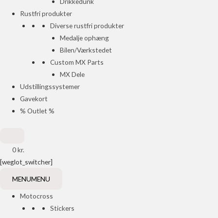
Drikkedunk
Rustfri produkter
Diverse rustfri produkter
Medalje ophæng
Bilen/Værkstedet
Custom MX Parts
MX Dele
Udstillingssystemer
Gavekort
% Outlet %
0
kr.
[weglot_switcher]
MENU
MENU
Motocross
Stickers