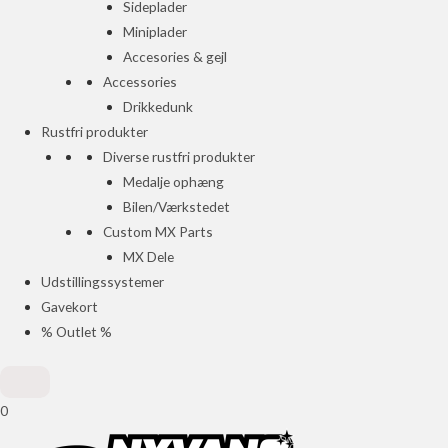
Sideplader
Miniplader
Accesories & gejl
Accessories
Drikkedunk
Rustfri produkter
Diverse rustfri produkter
Medalje ophæng
Bilen/Værkstedet
Custom MX Parts
MX Dele
Udstillingssystemer
Gavekort
% Outlet %
0