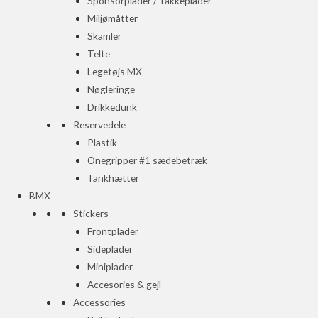
Sponsorplader / Takkeplader
Miljømåtter
Skamler
Telte
Legetøjs MX
Nøgleringe
Drikkedunk
Reservedele
Plastik
Onegripper #1 sædebetræk
Tankhætter
BMX
Stickers
Frontplader
Sideplader
Miniplader
Accesories & gejl
Accessories