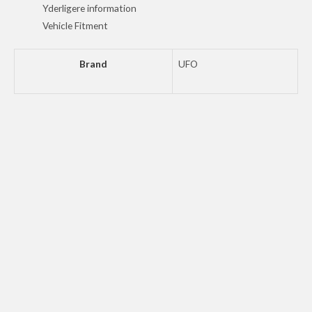
LED
Yderligere information
BK
Vehicle Fitment
antal
Brand
UFO
UFO BODY KIT SX85 2025- WHITE