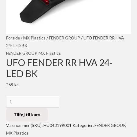
Forside
/
MX Plastics
/
FENDER GROUP
/ UFO FENDER RR HVA
24- LED BK
FENDER GROUP
,
MX Plastics
UFO FENDER RR HVA 24-
LED BK
269
kr.
UFO
FENDER
RR
Tilføj til kurv
HVA
Varenummer (SKU):
HU04319#001
Kategorier:
FENDER GROUP
,
24-
MX Plastics