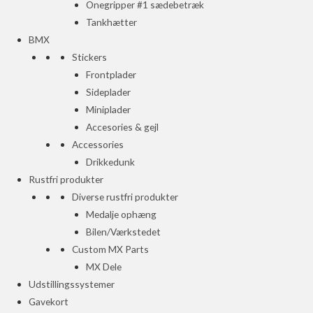
Onegripper #1 sædebetræk
Tankhætter
BMX
Stickers
Frontplader
Sideplader
Miniplader
Accesories & gejl
Accessories
Drikkedunk
Rustfri produkter
Diverse rustfri produkter
Medalje ophæng
Bilen/Værkstedet
Custom MX Parts
MX Dele
Udstillingssystemer
Gavekort