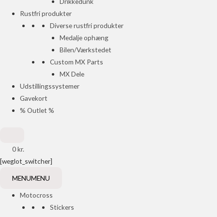
Drikkedunk
Rustfri produkter
Diverse rustfri produkter
Medalje ophæng
Bilen/Værkstedet
Custom MX Parts
MX Dele
Udstillingssystemer
Gavekort
% Outlet %
0
kr.
[weglot_switcher]
MENU
MENU
Motocross
Stickers