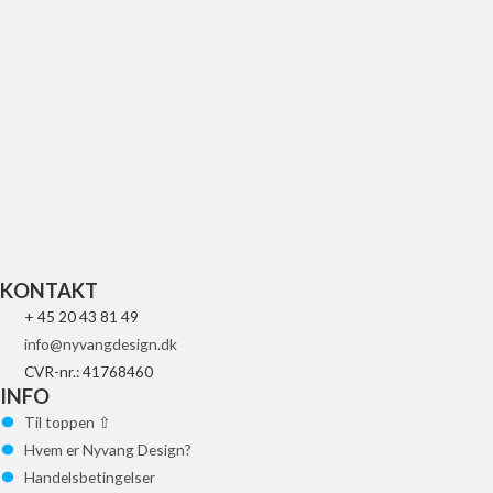
UFO FORK COVERS CRF 09-18 BLK
269
kr.
Tilføj til kurv
KONTAKT
+ 45 20 43 81 49
info@nyvangdesign.dk
CVR-nr.: 41768460
INFO
Til toppen ⇧
Hvem er Nyvang Design?
Handelsbetingelser