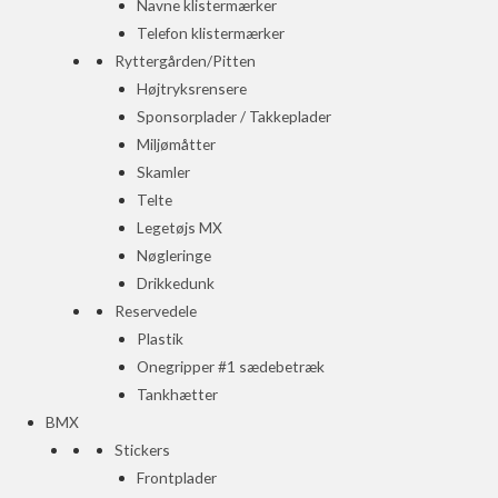
Navne klistermærker
Telefon klistermærker
Ryttergården/Pitten
Højtryksrensere
Sponsorplader / Takkeplader
Miljømåtter
Skamler
Telte
Legetøjs MX
Nøgleringe
Drikkedunk
Reservedele
Plastik
Onegripper #1 sædebetræk
Tankhætter
BMX
Stickers
Frontplader