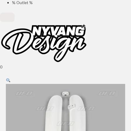
% Outlet %
0