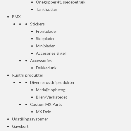
Onegripper #1 sædebetræk
Tankhætter
BMX
Stickers
Frontplader
Sideplader
Miniplader
Accesories & gejl
Accessories
Drikkedunk
Rustfri produkter
Diverse rustfri produkter
Medalje ophæng
Bilen/Værkstedet
Custom MX Parts
MX Dele
Udstillingssystemer
Gavekort