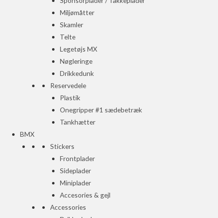
Sponsorplader / Takkeplader
Miljømåtter
Skamler
Telte
Legetøjs MX
Nøgleringe
Drikkedunk
Reservedele
Plastik
Onegripper #1 sædebetræk
Tankhætter
BMX
Stickers
Frontplader
Sideplader
Miniplader
Accesories & gejl
Accessories