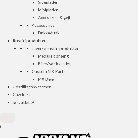
Sideplader
Miniplader
Accesories & gejl
Accessories
Drikkedunk
Rustfri produkter
Diverse rustfri produkter
Medalje ophæng
Bilen/Værkstedet
Custom MX Parts
MX Dele
Udstillingssystemer
Gavekort
% Outlet %
0