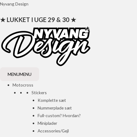
Gå
Nyvang Design
til
★ LUKKET I UGE 29 & 30 ★
indholdet
MENU
MENU
Motocross
Stickers
Komplette sæt
Nummerplade sæt
Full-custom? Hvordan?
Miniplader
Accessories/Gejl