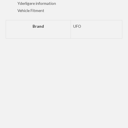
17
Yderligere information
WH
Vehicle Fitment
antal
Brand
UFO
UFO FORK SLIDER PROT CR PINK