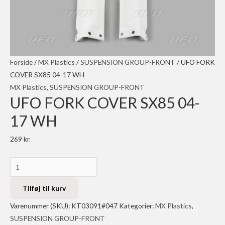
Forside
/
MX Plastics
/
SUSPENSION GROUP-FRONT
/ UFO FORK
COVER SX85 04-17 WH
MX Plastics
,
SUSPENSION GROUP-FRONT
UFO FORK COVER SX85 04-
17 WH
269
kr.
UFO
FORK
COVER
Tilføj til kurv
SX85
Varenummer (SKU):
KT03091#047
Kategorier:
MX Plastics
,
04-
SUSPENSION GROUP-FRONT