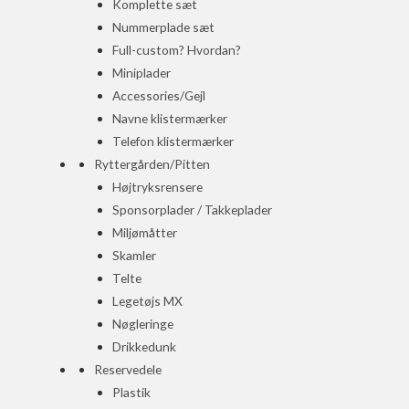
Komplette sæt
Nummerplade sæt
Full-custom? Hvordan?
Miniplader
Accessories/Gejl
Navne klistermærker
Telefon klistermærker
Ryttergården/Pitten
Højtryksrensere
Sponsorplader / Takkeplader
Miljømåtter
Skamler
Telte
Legetøjs MX
Nøgleringe
Drikkedunk
Reservedele
Plastik