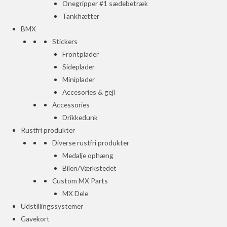
Onegripper #1 sædebetræk
Tankhætter
BMX
Stickers
Frontplader
Sideplader
Miniplader
Accesories & gejl
Accessories
Drikkedunk
Rustfri produkter
Diverse rustfri produkter
Medalje ophæng
Bilen/Værkstedet
Custom MX Parts
MX Dele
Udstillingssystemer
Gavekort