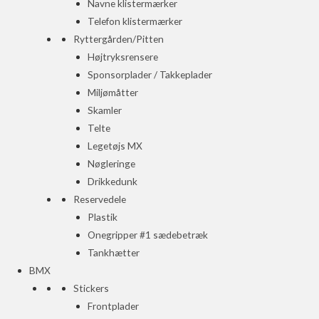
Navne klistermærker
Telefon klistermærker
Ryttergården/Pitten
Højtryksrensere
Sponsorplader / Takkeplader
Miljømåtter
Skamler
Telte
Legetøjs MX
Nøgleringe
Drikkedunk
Reservedele
Plastik
Onegripper #1 sædebetræk
Tankhætter
BMX
Stickers
Frontplader