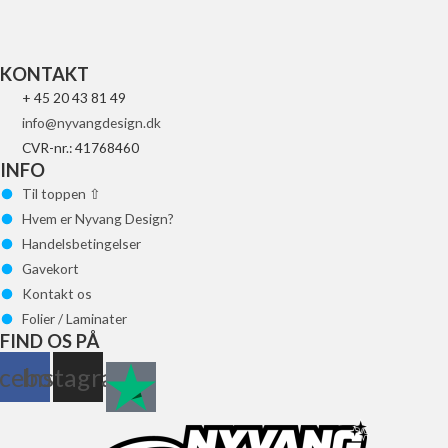
Tilføj til kurv
KONTAKT
+ 45 20 43 81 49
info@nyvangdesign.dk
CVR-nr.: 41768460
INFO
Til toppen ⇧
Hvem er Nyvang Design?
Handelsbetingelser
Gavekort
Kontakt os
Folier / Laminater
FIND OS PÅ
cebook
Instagram