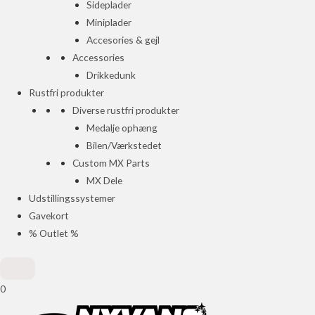
Sideplader
Miniplader
Accesories & gejl
Accessories
Drikkedunk
Rustfri produkter
Diverse rustfri produkter
Medalje ophæng
Bilen/Værkstedet
Custom MX Parts
MX Dele
Udstillingssystemer
Gavekort
% Outlet %
0