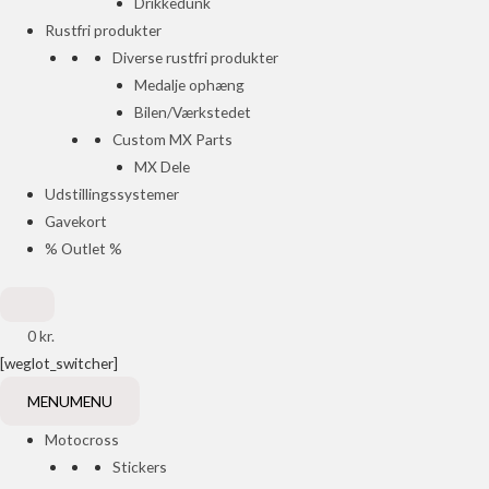
Drikkedunk
Rustfri produkter
Diverse rustfri produkter
Medalje ophæng
Bilen/Værkstedet
Custom MX Parts
MX Dele
Udstillingssystemer
Gavekort
% Outlet %
0
kr.
[weglot_switcher]
MENU
MENU
Motocross
Stickers