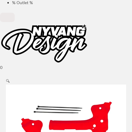
% Outlet %
0
🔍