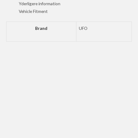
21-
Yderligere information
RD
Vehicle Fitment
antal
Brand
UFO