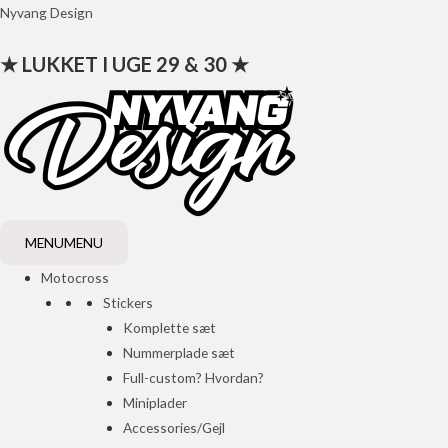
Gå
Nyvang Design
til
★ LUKKET I UGE 29 & 30 ★
indholdet
MENU
MENU
Motocross
Stickers
Komplette sæt
Nummerplade sæt
Full-custom? Hvordan?
Miniplader
Accessories/Gejl