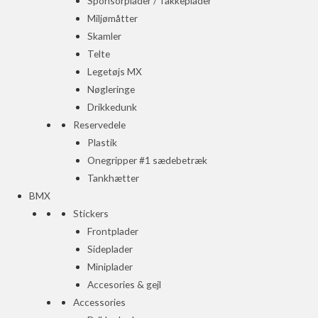
Sponsorplader / Takkeplader
Miljømåtter
Skamler
Telte
Legetøjs MX
Nøgleringe
Drikkedunk
Reservedele
Plastik
Onegripper #1 sædebetræk
Tankhætter
BMX
Stickers
Frontplader
Sideplader
Miniplader
Accesories & gejl
Accessories