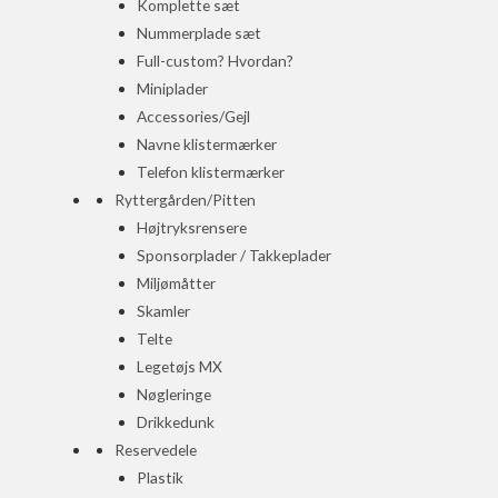
Komplette sæt
Nummerplade sæt
Full-custom? Hvordan?
Miniplader
Accessories/Gejl
Navne klistermærker
Telefon klistermærker
Ryttergården/Pitten
Højtryksrensere
Sponsorplader / Takkeplader
Miljømåtter
Skamler
Telte
Legetøjs MX
Nøgleringe
Drikkedunk
Reservedele
Plastik