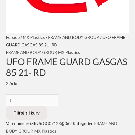
Forside
/
MX Plastics
/
FRAME AND BODY GROUP
/ UFO FRAME
GUARD GASGAS 85 21- RD
FRAME AND BODY GROUP
,
MX Plastics
UFO FRAME GUARD GASGAS
85 21- RD
226
kr.
UFO
FRAME
GUARD
Tilføj til kurv
GASGAS
Varenummer (SKU):
GG07123@062
Kategorier:
FRAME AND
85
BODY GROUP
,
MX Plastics