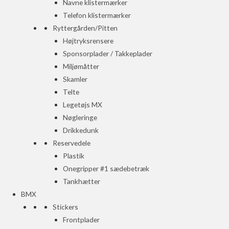
Navne klistermærker
Telefon klistermærker
Ryttergården/Pitten
Højtryksrensere
Sponsorplader / Takkeplader
Miljømåtter
Skamler
Telte
Legetøjs MX
Nøgleringe
Drikkedunk
Reservedele
Plastik
Onegripper #1 sædebetræk
Tankhætter
BMX
Stickers
Frontplader