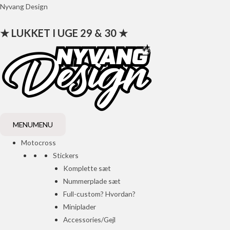
Gå
Nyvang Design
til
★ LUKKET I UGE 29 & 30 ★
indholdet
MENU
MENU
Motocross
Stickers
Komplette sæt
Nummerplade sæt
Full-custom? Hvordan?
Miniplader
Accessories/Gejl