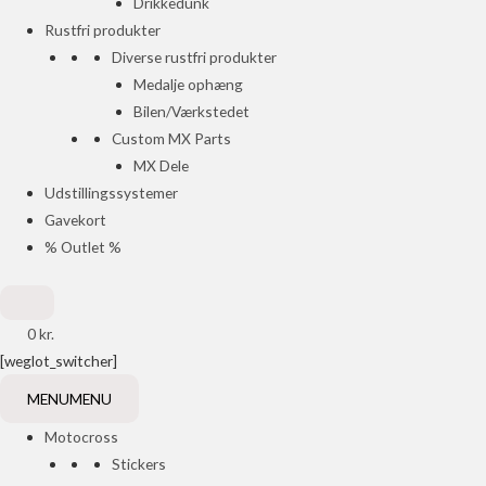
Drikkedunk
Rustfri produkter
Diverse rustfri produkter
Medalje ophæng
Bilen/Værkstedet
Custom MX Parts
MX Dele
Udstillingssystemer
Gavekort
% Outlet %
0
kr.
[weglot_switcher]
MENU
MENU
Motocross
Stickers