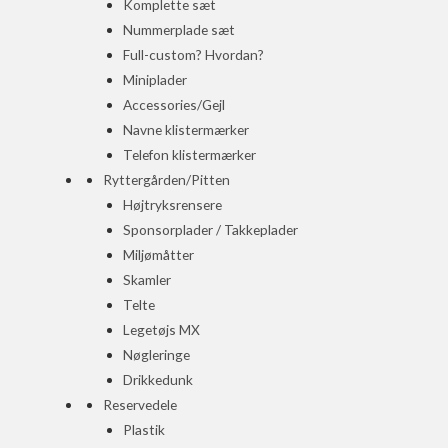
Komplette sæt
Nummerplade sæt
Full-custom? Hvordan?
Miniplader
Accessories/Gejl
Navne klistermærker
Telefon klistermærker
Ryttergården/Pitten
Højtryksrensere
Sponsorplader / Takkeplader
Miljømåtter
Skamler
Telte
Legetøjs MX
Nøgleringe
Drikkedunk
Reservedele
Plastik