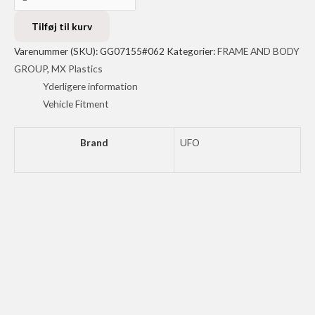
FRAME
GUARDS
Tilføj til kurv
GGAS
Varenummer (SKU):
GG07155#062
Kategorier:
FRAME AND BODY
24
GROUP
,
MX Plastics
RD
Yderligere information
antal
Vehicle Fitment
Brand
UFO