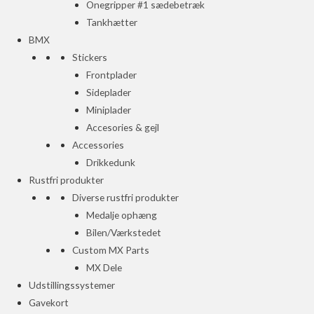
Onegripper #1 sædebetræk
Tankhætter
BMX
Stickers
Frontplader
Sideplader
Miniplader
Accesories & gejl
Accessories
Drikkedunk
Rustfri produkter
Diverse rustfri produkter
Medalje ophæng
Bilen/Værkstedet
Custom MX Parts
MX Dele
Udstillingssystemer
Gavekort