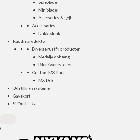
Sideplader
Miniplader
Accesories & gejl
Accessories
Drikkedunk
Rustfri produkter
Diverse rustfri produkter
Medalje ophæng
Bilen/Værkstedet
Custom MX Parts
MX Dele
Udstillingssystemer
Gavekort
% Outlet %
0