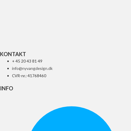
UFO REPLACEMENT GLAS FOR LED
84
kr.
Tilføj til kurv
KONTAKT
+ 45 20 43 81 49
info@nyvangdesign.dk
CVR-nr.: 41768460
INFO