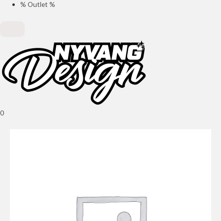
% Outlet %
0