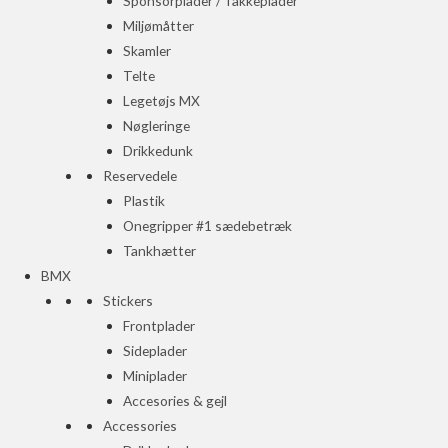
Sponsorplader / Takkeplader
Miljømåtter
Skamler
Telte
Legetøjs MX
Nøgleringe
Drikkedunk
Reservedele
Plastik
Onegripper #1 sædebetræk
Tankhætter
BMX
Stickers
Frontplader
Sideplader
Miniplader
Accesories & gejl
Accessories