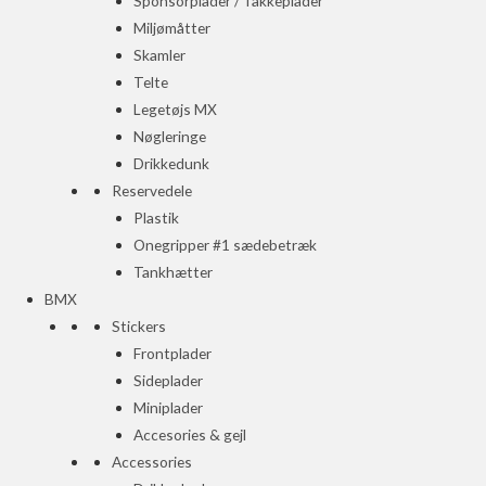
Sponsorplader / Takkeplader
Miljømåtter
Skamler
Telte
Legetøjs MX
Nøgleringe
Drikkedunk
Reservedele
Plastik
Onegripper #1 sædebetræk
Tankhætter
BMX
Stickers
Frontplader
Sideplader
Miniplader
Accesories & gejl
Accessories