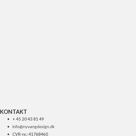
UFO FNDR RR W LED YZ 2015 BL
688
kr.
Tilføj til kurv
KONTAKT
+ 45 20 43 81 49
info@nyvangdesign.dk
CVR-nr.: 41768460