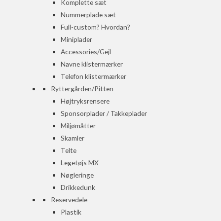
Komplette sæt
Nummerplade sæt
Full-custom? Hvordan?
Miniplader
Accessories/Gejl
Navne klistermærker
Telefon klistermærker
Ryttergården/Pitten
Højtryksrensere
Sponsorplader / Takkeplader
Miljømåtter
Skamler
Telte
Legetøjs MX
Nøgleringe
Drikkedunk
Reservedele
Plastik