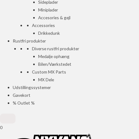
Sideplader
Miniplader
Accesories & gejl
Accessories
Drikkedunk
Rustfri produkter
Diverse rustfri produkter
Medalje ophæng
Bilen/Værkstedet
Custom MX Parts
MX Dele
Udstillingssystemer
Gavekort
% Outlet %
0