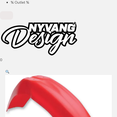
% Outlet %
0