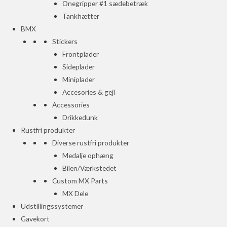
Onegripper #1 sædebetræk
Tankhætter
BMX
Stickers
Frontplader
Sideplader
Miniplader
Accesories & gejl
Accessories
Drikkedunk
Rustfri produkter
Diverse rustfri produkter
Medalje ophæng
Bilen/Værkstedet
Custom MX Parts
MX Dele
Udstillingssystemer
Gavekort