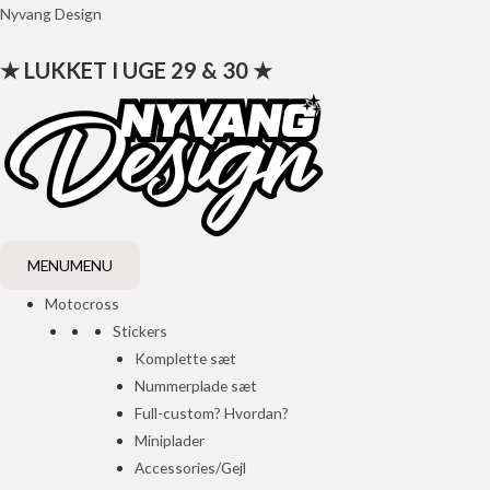
Gå
Nyvang Design
til
★ LUKKET I UGE 29 & 30 ★
indholdet
MENU
MENU
Motocross
Stickers
Komplette sæt
Nummerplade sæt
Full-custom? Hvordan?
Miniplader
Accessories/Gejl