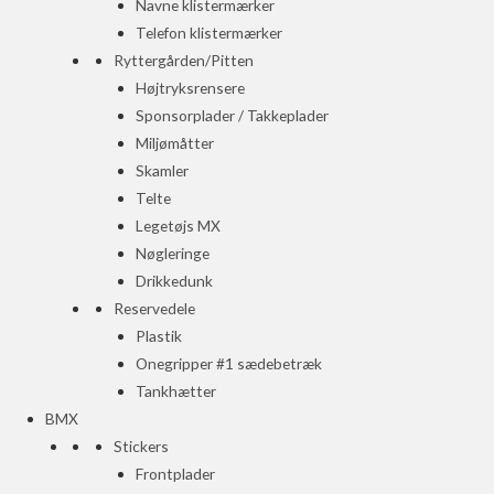
Navne klistermærker
Telefon klistermærker
Ryttergården/Pitten
Højtryksrensere
Sponsorplader / Takkeplader
Miljømåtter
Skamler
Telte
Legetøjs MX
Nøgleringe
Drikkedunk
Reservedele
Plastik
Onegripper #1 sædebetræk
Tankhætter
BMX
Stickers
Frontplader