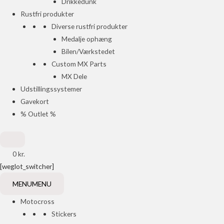
Drikkedunk
Rustfri produkter
Diverse rustfri produkter
Medalje ophæng
Bilen/Værkstedet
Custom MX Parts
MX Dele
Udstillingssystemer
Gavekort
% Outlet %
0
kr.
[weglot_switcher]
MENU
MENU
Motocross
Stickers