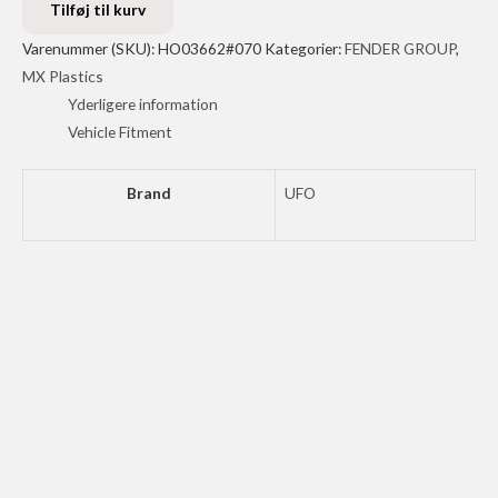
FDR
Tilføj til kurv
CR
Varenummer (SKU):
HO03662#070
Kategorier:
FENDER GROUP
,
2000
MX Plastics
2RED
Yderligere information
antal
Vehicle Fitment
Brand
UFO