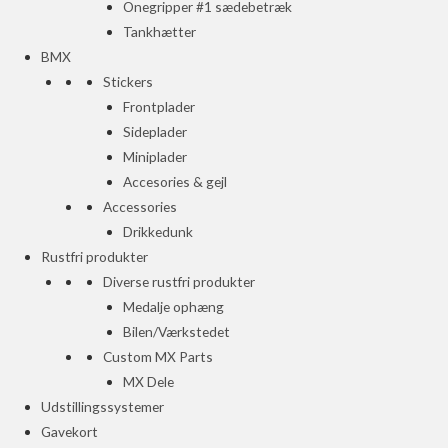
Onegripper #1 sædebetræk
Tankhætter
BMX
Stickers
Frontplader
Sideplader
Miniplader
Accesories & gejl
Accessories
Drikkedunk
Rustfri produkter
Diverse rustfri produkter
Medalje ophæng
Bilen/Værkstedet
Custom MX Parts
MX Dele
Udstillingssystemer
Gavekort