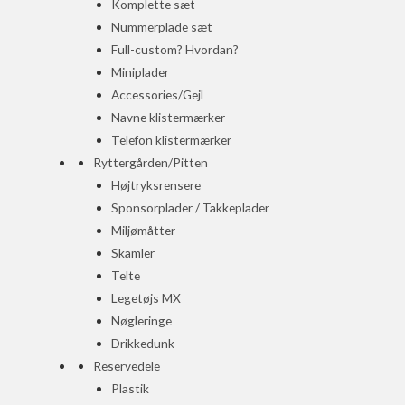
Komplette sæt
Nummerplade sæt
Full-custom? Hvordan?
Miniplader
Accessories/Gejl
Navne klistermærker
Telefon klistermærker
Ryttergården/Pitten
Højtryksrensere
Sponsorplader / Takkeplader
Miljømåtter
Skamler
Telte
Legetøjs MX
Nøgleringe
Drikkedunk
Reservedele
Plastik