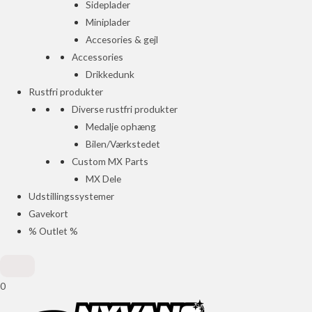
Sideplader
Miniplader
Accesories & gejl
Accessories
Drikkedunk
Rustfri produkter
Diverse rustfri produkter
Medalje ophæng
Bilen/Værkstedet
Custom MX Parts
MX Dele
Udstillingssystemer
Gavekort
% Outlet %
0