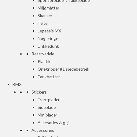
Sponsorplader / Takkeplader
Miljømåtter
Skamler
Telte
Legetøjs MX
Nøgleringe
Drikkedunk
Reservedele
Plastik
Onegripper #1 sædebetræk
Tankhætter
BMX
Stickers
Frontplader
Sideplader
Miniplader
Accesories & gejl
Accessories