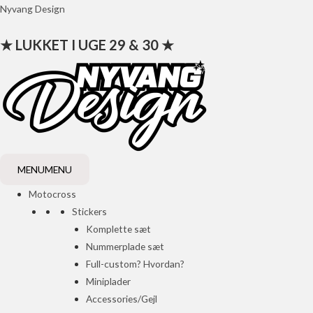
Gå
Nyvang Design
til
★ LUKKET I UGE 29 & 30 ★
indholdet
MENU
MENU
Motocross
Stickers
Komplette sæt
Nummerplade sæt
Full-custom? Hvordan?
Miniplader
Accessories/Gejl