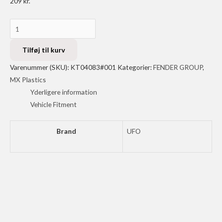
209
kr.
UFO
FENDER
FRT
Tilføj til kurv
KTM85
Varenummer (SKU):
KT04083#001
Kategorier:
FENDER GROUP
,
18-
MX Plastics
BLACK
Yderligere information
antal
Vehicle Fitment
Brand
UFO