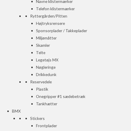
Navne klistermærker
Telefon klistermærker
Ryttergården/Pitten
Højtryksrensere
Sponsorplader / Takkeplader
Miljømåtter
Skamler
Telte
Legetøjs MX
Nøgleringe
Drikkedunk
Reservedele
Plastik
Onegripper #1 sædebetræk
Tankhætter
BMX
Stickers
Frontplader