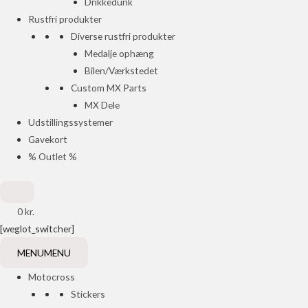
Drikkedunk
Rustfri produkter
Diverse rustfri produkter
Medalje ophæng
Bilen/Værkstedet
Custom MX Parts
MX Dele
Udstillingssystemer
Gavekort
% Outlet %
0
kr.
[weglot_switcher]
MENU
MENU
Motocross
Stickers