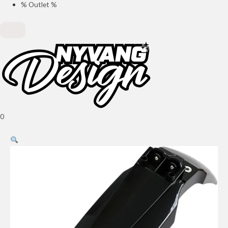
% Outlet %
0