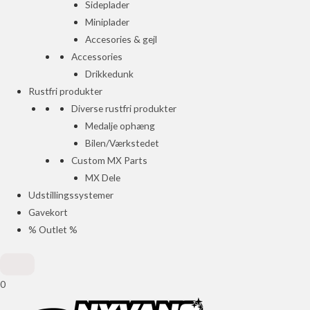
Sideplader
Miniplader
Accesories & gejl
Accessories
Drikkedunk
Rustfri produkter
Diverse rustfri produkter
Medalje ophæng
Bilen/Værkstedet
Custom MX Parts
MX Dele
Udstillingssystemer
Gavekort
% Outlet %
0