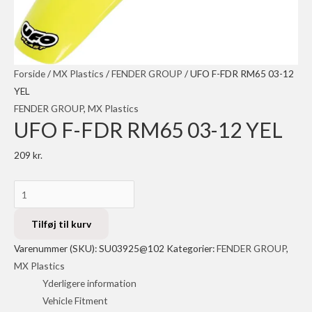
Forside
/
MX Plastics
/
FENDER GROUP
/ UFO F-FDR RM65 03-12
YEL
FENDER GROUP
,
MX Plastics
UFO F-FDR RM65 03-12 YEL
209
kr.
UFO
F-
FDR
Tilføj til kurv
RM65
Varenummer (SKU):
SU03925@102
Kategorier:
FENDER GROUP
,
03-
MX Plastics
12
Yderligere information
YEL
Vehicle Fitment
antal