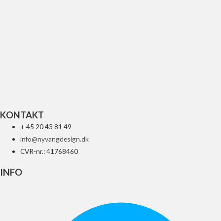
UFO FNDR RR W LED YZ 2015 BL
688
kr.
Tilføj til kurv
KONTAKT
+ 45 20 43 81 49
info@nyvangdesign.dk
CVR-nr.: 41768460
INFO