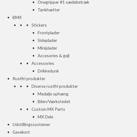
Onegripper #1 sædebetræk
Tankhætter
BMX
Stickers
Frontplader
Sideplader
Miniplader
Accesories & gejl
Accessories
Drikkedunk
Rustfri produkter
Diverse rustfri produkter
Medalje ophæng
Bilen/Værkstedet
Custom MX Parts
MX Dele
Udstillingssystemer
Gavekort