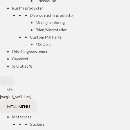
Drikkedunk
Rustfri produkter
Diverse rustfri produkter
Medalje ophæng
Bilen/Værkstedet
Custom MX Parts
MX Dele
Udstillingssystemer
Gavekort
% Outlet %
0
kr.
[weglot_switcher]
MENU
MENU
Motocross
Stickers