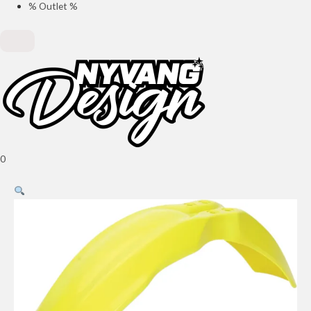
% Outlet %
0