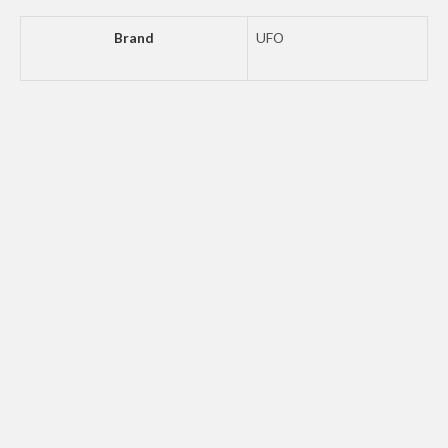
Brand
UFO
UFO BODY KIT SX85 2025- WHITE
1.148
kr.
Tilføj til kurv