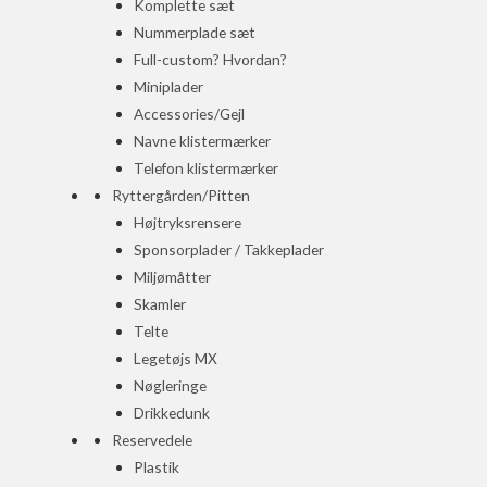
Komplette sæt
Nummerplade sæt
Full-custom? Hvordan?
Miniplader
Accessories/Gejl
Navne klistermærker
Telefon klistermærker
Ryttergården/Pitten
Højtryksrensere
Sponsorplader / Takkeplader
Miljømåtter
Skamler
Telte
Legetøjs MX
Nøgleringe
Drikkedunk
Reservedele
Plastik