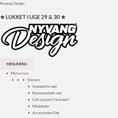
Gå
Nyvang Design
til
★ LUKKET I UGE 29 & 30 ★
indholdet
MENU
MENU
Motocross
Stickers
Komplette sæt
Nummerplade sæt
Full-custom? Hvordan?
Miniplader
Accessories/Gejl