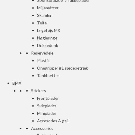
Sponsorplader / Takkeplader
Miljømåtter
Skamler
Telte
Legetøjs MX
Nøgleringe
Drikkedunk
Reservedele
Plastik
Onegripper #1 sædebetræk
Tankhætter
BMX
Stickers
Frontplader
Sideplader
Miniplader
Accesories & gejl
Accessories