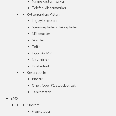
Navne klistermærker
Telefon klistermærker
Ryttergården/Pitten
Højtryksrensere
Sponsorplader / Takkeplader
Miljømåtter
Skamler
Telte
Legetøjs MX
Nøgleringe
Drikkedunk
Reservedele
Plastik
Onegripper #1 sædebetræk
Tankhætter
BMX
Stickers
Frontplader