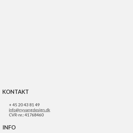
UFO REPLACEMENT GLAS FOR LED
84
kr.
Tilføj til kurv
KONTAKT
+ 45 20 43 81 49
info@nyvangdesign.dk
CVR-nr.: 41768460
INFO