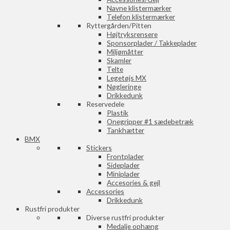
Navne klistermærker
Telefon klistermærker
Ryttergården/Pitten
Højtryksrensere
Sponsorplader / Takkeplader
Miljømåtter
Skamler
Telte
Legetøjs MX
Nøgleringe
Drikkedunk
Reservedele
Plastik
Onegripper #1 sædebetræk
Tankhætter
BMX
Stickers
Frontplader
Sideplader
Miniplader
Accesories & gejl
Accessories
Drikkedunk
Rustfri produkter
Diverse rustfri produkter
Medalje ophæng