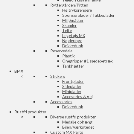
Ryttergården/Pitten
Højtryksrensere
Sponsorplader / Takkeplader
Miljømåtter
Skamler
Telte
Legetøjs MX
Nøgleringe
Drikkedunk
Reservedele
Plastik
Onegripper #1 sædebetræk
Tankhætter
BMX
Stickers
Frontplader
Sideplader
Miniplader
Accesories & gejl
Accessories
Drikkedunk
Rustfri produkter
Diverse rustfri produkter
Medalje ophæng
Bilen/Værkstedet
Custom MX Parts