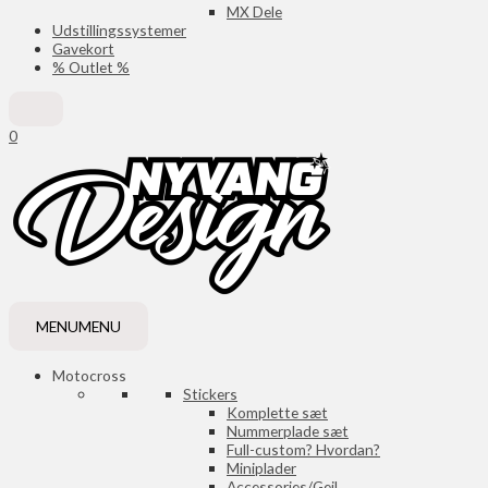
MX Dele
Udstillingssystemer
Gavekort
% Outlet %
0
MENU
MENU
Motocross
Stickers
Komplette sæt
Nummerplade sæt
Full-custom? Hvordan?
Miniplader
Accessories/Gejl