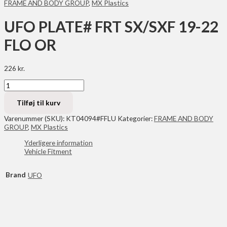
FRAME AND BODY GROUP
,
MX Plastics
UFO PLATE# FRT SX/SXF 19-22
FLO OR
226
kr.
UFO
PLATE#
FRT
Tilføj til kurv
SX/SXF
19-
Varenummer (SKU):
KT04094#FFLU
Kategorier:
FRAME AND BODY
22
GROUP
,
MX Plastics
FLO
Yderligere information
OR
Vehicle Fitment
antal
Brand
UFO