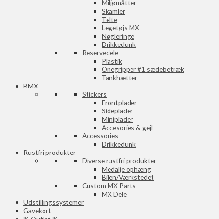
Miljømåtter
Skamler
Telte
Legetøjs MX
Nøgleringe
Drikkedunk
Reservedele
Plastik
Onegripper #1 sædebetræk
Tankhætter
BMX
Stickers
Frontplader
Sideplader
Miniplader
Accesories & gejl
Accessories
Drikkedunk
Rustfri produkter
Diverse rustfri produkter
Medalje ophæng
Bilen/Værkstedet
Custom MX Parts
MX Dele
Udstillingssystemer
Gavekort
% Outlet %