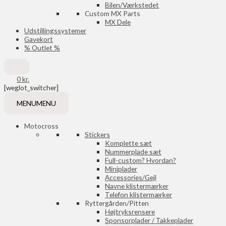
Bilen/Værkstedet
Custom MX Parts
MX Dele
Udstillingssystemer
Gavekort
% Outlet %
0
kr.
[weglot_switcher]
MENU
MENU
Motocross
Stickers
Komplette sæt
Nummerplade sæt
Full-custom? Hvordan?
Miniplader
Accessories/Gejl
Navne klistermærker
Telefon klistermærker
Ryttergården/Pitten
Højtryksrensere
Sponsorplader / Takkeplader