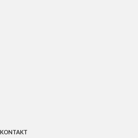
UFO REPLACEMENT GLAS FOR LED
84
kr.
Tilføj til kurv
KONTAKT