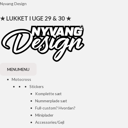
Gå
Nyvang Design
til
★ LUKKET I UGE 29 & 30 ★
indholdet
MENU
MENU
Motocross
Stickers
Komplette sæt
Nummerplade sæt
Full-custom? Hvordan?
Miniplader
Accessories/Gejl