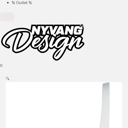
% Outlet %
0
🔍