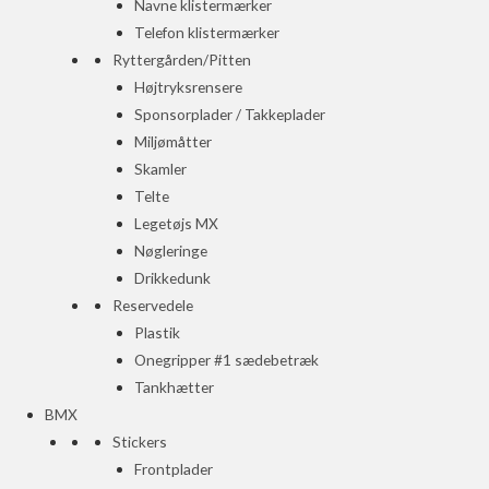
Navne klistermærker
Telefon klistermærker
Ryttergården/Pitten
Højtryksrensere
Sponsorplader / Takkeplader
Miljømåtter
Skamler
Telte
Legetøjs MX
Nøgleringe
Drikkedunk
Reservedele
Plastik
Onegripper #1 sædebetræk
Tankhætter
BMX
Stickers
Frontplader