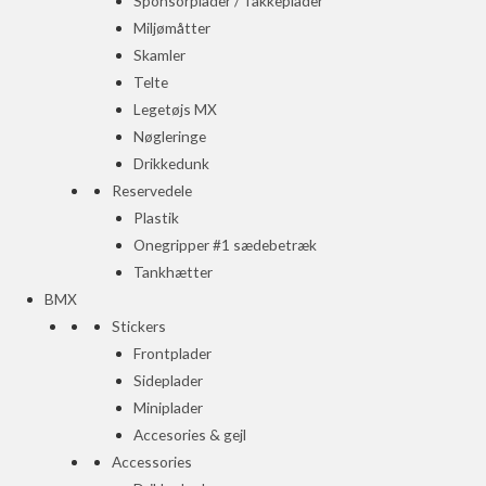
Sponsorplader / Takkeplader
Miljømåtter
Skamler
Telte
Legetøjs MX
Nøgleringe
Drikkedunk
Reservedele
Plastik
Onegripper #1 sædebetræk
Tankhætter
BMX
Stickers
Frontplader
Sideplader
Miniplader
Accesories & gejl
Accessories