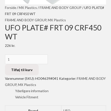
Forside
/
MX Plastics
/
FRAME AND BODY GROUP
/ UFO PLATE#
FRT 09 CRF450 WT
FRAME AND BODY GROUP
,
MX Plastics
UFO PLATE# FRT 09 CRF450
WT
226
kr.
UFO
PLATE#
FRT
Tilføj til kurv
09
Varenummer (SKU):
HO04639#041
Kategorier:
FRAME AND BODY
CRF450
GROUP
,
MX Plastics
WT
Yderligere information
antal
Vehicle Fitment
Brand
UFO