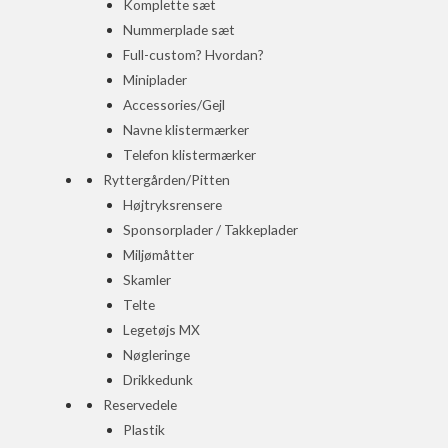
Komplette sæt
Nummerplade sæt
Full-custom? Hvordan?
Miniplader
Accessories/Gejl
Navne klistermærker
Telefon klistermærker
Ryttergården/Pitten
Højtryksrensere
Sponsorplader / Takkeplader
Miljømåtter
Skamler
Telte
Legetøjs MX
Nøgleringe
Drikkedunk
Reservedele
Plastik