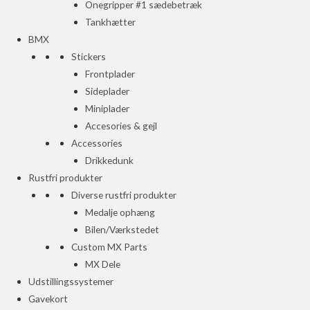
Onegripper #1 sædebetræk
Tankhætter
BMX
Stickers
Frontplader
Sideplader
Miniplader
Accesories & gejl
Accessories
Drikkedunk
Rustfri produkter
Diverse rustfri produkter
Medalje ophæng
Bilen/Værkstedet
Custom MX Parts
MX Dele
Udstillingssystemer
Gavekort