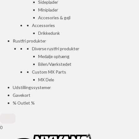
Sideplader
Miniplader
Accesories & gejl
Accessories
Drikkedunk
Rustfri produkter
Diverse rustfri produkter
Medalje ophæng
Bilen/Værkstedet
Custom MX Parts
MX Dele
Udstillingssystemer
Gavekort
% Outlet %
0