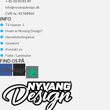
+ 45 20 43 81 49
info@nyvangdesign.dk
CVR-nr.: 41768460
INFO
Til toppen ⇧
Hvem er Nyvang Design?
Handelsbetingelser
Gavekort
Kontakt os
Folier / Laminater
FIND OS PÅ
cebook
Instagram