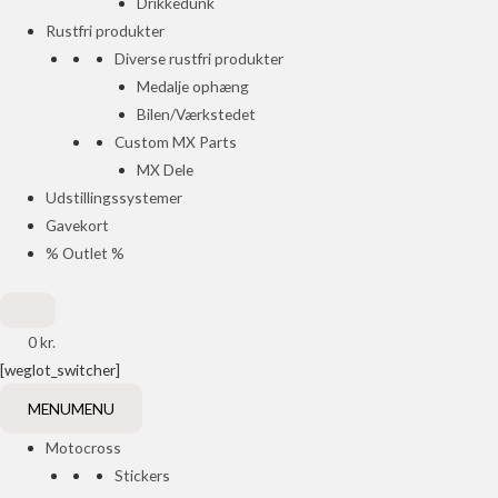
Drikkedunk
Rustfri produkter
Diverse rustfri produkter
Medalje ophæng
Bilen/Værkstedet
Custom MX Parts
MX Dele
Udstillingssystemer
Gavekort
% Outlet %
0
kr.
[weglot_switcher]
MENU
MENU
Motocross
Stickers