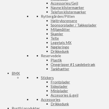
Accessories/Gejl
Navne klistermærker
Telefon klistermærker
Ryttergården/Pitten
Højtryksrensere
Sponsorplader / Takkeplader
Miljømåtter
Skamler
Telte
Legetøjs MX
Nøgleringe
Drikkedunk
Reservedele
Plastik
Onegripper #1 sædebetræk
Tankhætter
BMX
Stickers
Frontplader
Sideplader
Miniplader
Accesories & gejl
Accessories
Drikkedunk
Rustfri produkter