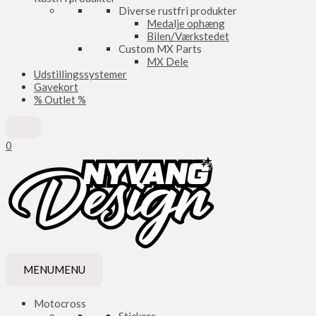
Diverse rustfri produkter
Medalje ophæng
Bilen/Værkstedet
Custom MX Parts
MX Dele
Udstillingssystemer
Gavekort
% Outlet %
0
MENU
MENU
Motocross