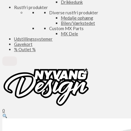
Drikkedunk
Rustfri produkter
Diverse rustfri produkter
Medalje ophæng
Bilen/Værkstedet
Custom MX Parts
MX Dele
Udstillingssystemer
Gavekort
% Outlet %
0