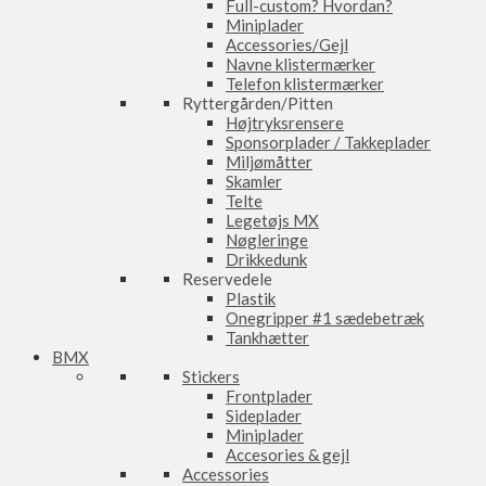
Full-custom? Hvordan?
Miniplader
Accessories/Gejl
Navne klistermærker
Telefon klistermærker
Ryttergården/Pitten
Højtryksrensere
Sponsorplader / Takkeplader
Miljømåtter
Skamler
Telte
Legetøjs MX
Nøgleringe
Drikkedunk
Reservedele
Plastik
Onegripper #1 sædebetræk
Tankhætter
BMX
Stickers
Frontplader
Sideplader
Miniplader
Accesories & gejl
Accessories