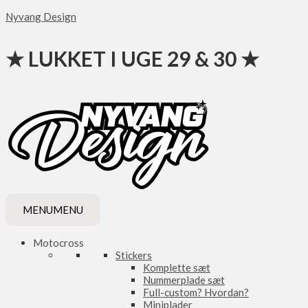
Gå
Nyvang Design
til
indholdet
★ LUKKET I UGE 29 & 30 ★
MENU
MENU
Motocross
Stickers
Komplette sæt
Nummerplade sæt
Full-custom? Hvordan?
Miniplader