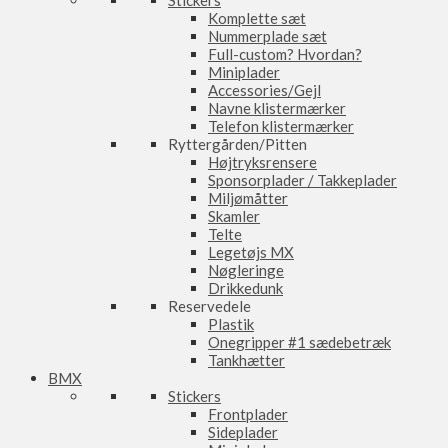
Stickers
Komplette sæt
Nummerplade sæt
Full-custom? Hvordan?
Miniplader
Accessories/Gejl
Navne klistermærker
Telefon klistermærker
Ryttergården/Pitten
Højtryksrensere
Sponsorplader / Takkeplader
Miljømåtter
Skamler
Telte
Legetøjs MX
Nøgleringe
Drikkedunk
Reservedele
Plastik
Onegripper #1 sædebetræk
Tankhætter
BMX
Stickers
Frontplader
Sideplader