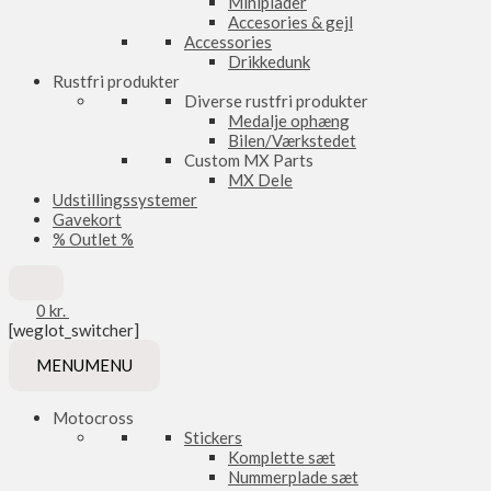
Miniplader
Accesories & gejl
Accessories
Drikkedunk
Rustfri produkter
Diverse rustfri produkter
Medalje ophæng
Bilen/Værkstedet
Custom MX Parts
MX Dele
Udstillingssystemer
Gavekort
% Outlet %
0
kr.
[weglot_switcher]
MENU
MENU
Motocross
Stickers
Komplette sæt
Nummerplade sæt