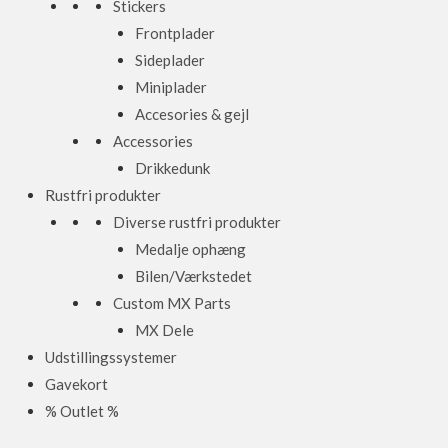
Stickers
Frontplader
Sideplader
Miniplader
Accesories & gejl
Accessories
Drikkedunk
Rustfri produkter
Diverse rustfri produkter
Medalje ophæng
Bilen/Værkstedet
Custom MX Parts
MX Dele
Udstillingssystemer
Gavekort
% Outlet %