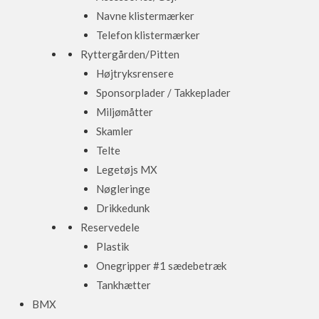
Navne klistermærker
Telefon klistermærker
Ryttergården/Pitten
Højtryksrensere
Sponsorplader / Takkeplader
Miljømåtter
Skamler
Telte
Legetøjs MX
Nøgleringe
Drikkedunk
Reservedele
Plastik
Onegripper #1 sædebetræk
Tankhætter
BMX