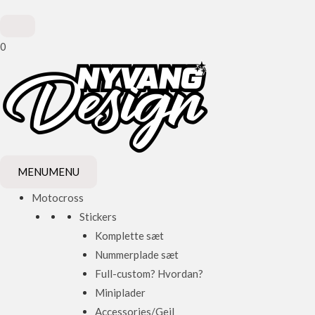
0
MENU
MENU
Motocross
Stickers
Komplette sæt
Nummerplade sæt
Full-custom? Hvordan?
Miniplader
Accessories/Gejl