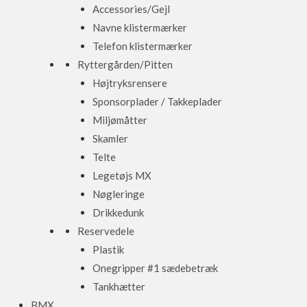
Accessories/Gejl
Navne klistermærker
Telefon klistermærker
Ryttergården/Pitten
Højtryksrensere
Sponsorplader / Takkeplader
Miljømåtter
Skamler
Telte
Legetøjs MX
Nøgleringe
Drikkedunk
Reservedele
Plastik
Onegripper #1 sædebetræk
Tankhætter
BMX