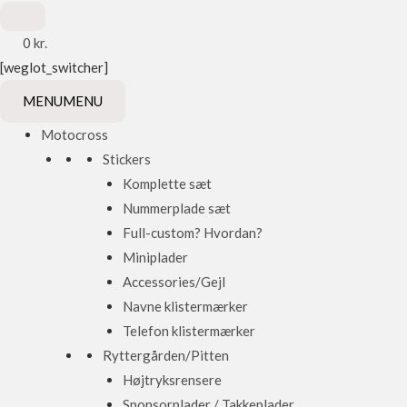
0
kr.
[weglot_switcher]
MENU
MENU
Motocross
Stickers
Komplette sæt
Nummerplade sæt
Full-custom? Hvordan?
Miniplader
Accessories/Gejl
Navne klistermærker
Telefon klistermærker
Ryttergården/Pitten
Højtryksrensere
Sponsorplader / Takkeplader