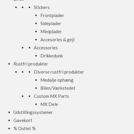
Stickers
Frontplader
Sideplader
Miniplader
Accesories & gejl
Accessories
Drikkedunk
Rustfri produkter
Diverse rustfri produkter
Medalje ophæng
Bilen/Værkstedet
Custom MX Parts
MX Dele
Udstillingssystemer
Gavekort
% Outlet %