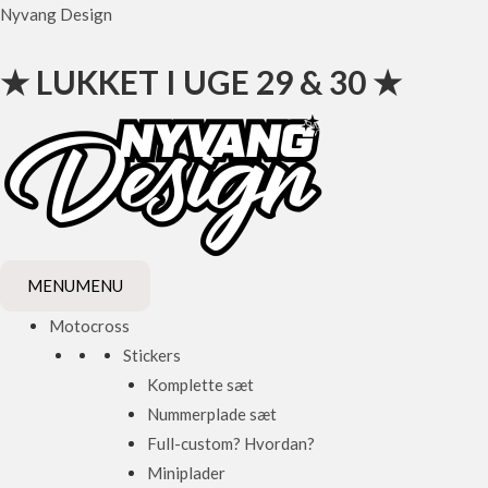
Gå
Nyvang Design
til
indholdet
★ LUKKET I UGE 29 & 30 ★
MENU
MENU
Motocross
Stickers
Komplette sæt
Nummerplade sæt
Full-custom? Hvordan?
Miniplader