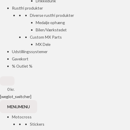
Drikkedunk
Rustfri produkter
Diverse rustfri produkter
Medalje ophæng
Bilen/Værkstedet
Custom MX Parts
MX Dele
Udstillingssystemer
Gavekort
% Outlet %
0
kr.
[weglot_switcher]
MENU
MENU
Motocross
Stickers