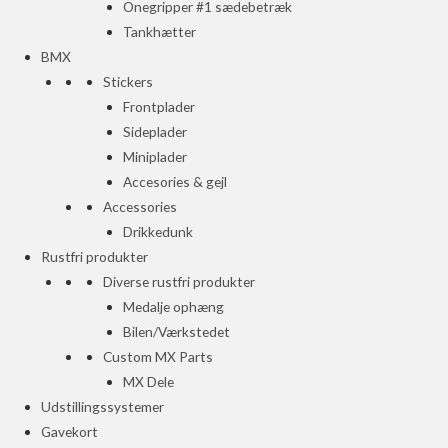
Onegripper #1 sædebetræk
Tankhætter
BMX
Stickers
Frontplader
Sideplader
Miniplader
Accesories & gejl
Accessories
Drikkedunk
Rustfri produkter
Diverse rustfri produkter
Medalje ophæng
Bilen/Værkstedet
Custom MX Parts
MX Dele
Udstillingssystemer
Gavekort