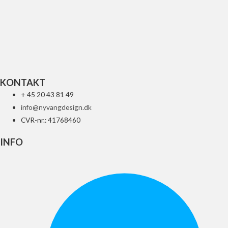
UFO REPLACEMENT GLAS FOR LED
84
kr.
Tilføj til kurv
KONTAKT
+ 45 20 43 81 49
info@nyvangdesign.dk
CVR-nr.: 41768460
INFO