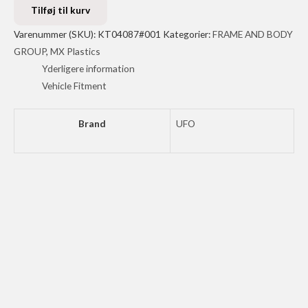
NUMBER
Tilføj til kurv
FRONT
Varenummer (SKU):
KT04087#001
Kategorier:
FRAME AND BODY
KTM
GROUP
,
MX Plastics
SX85
Yderligere information
18
Vehicle Fitment
antal
Brand
UFO