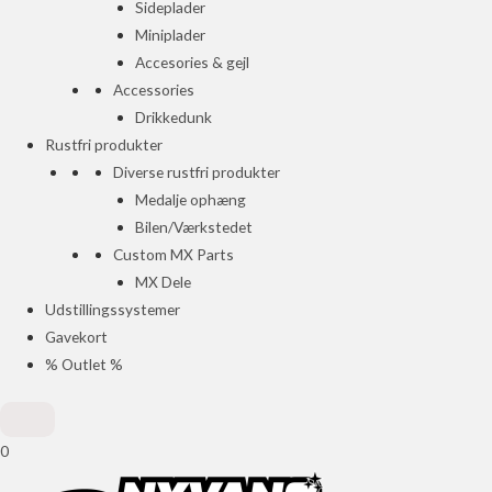
Sideplader
Miniplader
Accesories & gejl
Accessories
Drikkedunk
Rustfri produkter
Diverse rustfri produkter
Medalje ophæng
Bilen/Værkstedet
Custom MX Parts
MX Dele
Udstillingssystemer
Gavekort
% Outlet %
0