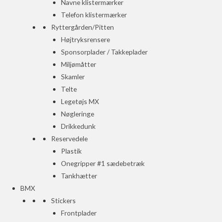
Navne klistermærker
Telefon klistermærker
Ryttergården/Pitten
Højtryksrensere
Sponsorplader / Takkeplader
Miljømåtter
Skamler
Telte
Legetøjs MX
Nøgleringe
Drikkedunk
Reservedele
Plastik
Onegripper #1 sædebetræk
Tankhætter
BMX
Stickers
Frontplader