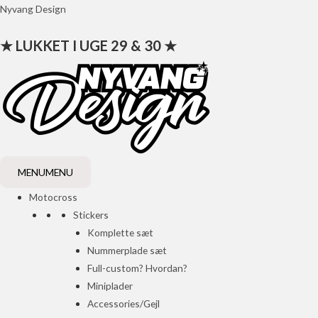
Gå
Nyvang Design
til
★ LUKKET I UGE 29 & 30 ★
indholdet
MENU
MENU
Motocross
Stickers
Komplette sæt
Nummerplade sæt
Full-custom? Hvordan?
Miniplader
Accessories/Gejl