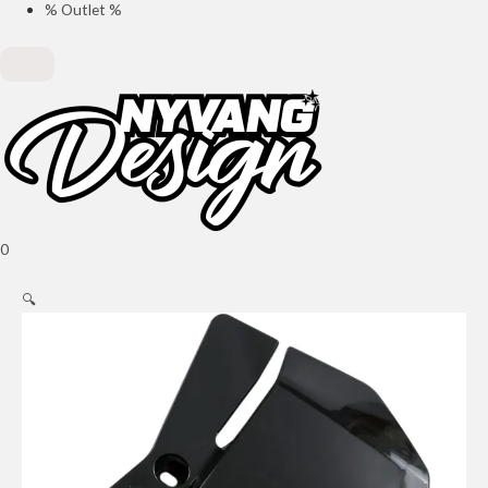
% Outlet %
0
🔍