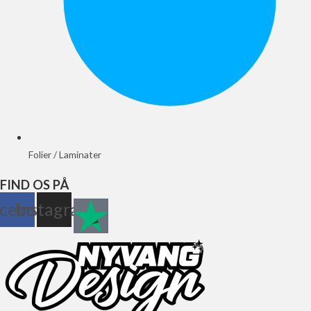
Folier / Laminater
FIND OS PÅ
cebook
Instagram