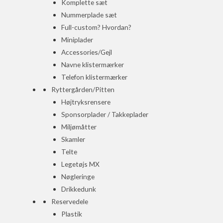
Komplette sæt
Nummerplade sæt
Full-custom? Hvordan?
Miniplader
Accessories/Gejl
Navne klistermærker
Telefon klistermærker
Ryttergården/Pitten
Højtryksrensere
Sponsorplader / Takkeplader
Miljømåtter
Skamler
Telte
Legetøjs MX
Nøgleringe
Drikkedunk
Reservedele
Plastik