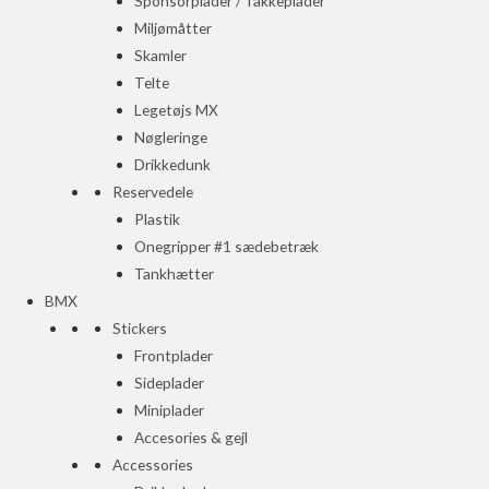
Sponsorplader / Takkeplader
Miljømåtter
Skamler
Telte
Legetøjs MX
Nøgleringe
Drikkedunk
Reservedele
Plastik
Onegripper #1 sædebetræk
Tankhætter
BMX
Stickers
Frontplader
Sideplader
Miniplader
Accesories & gejl
Accessories