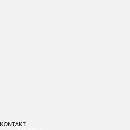
UFO REPLACEMENT GLAS FOR LED
84
kr.
Tilføj til kurv
KONTAKT