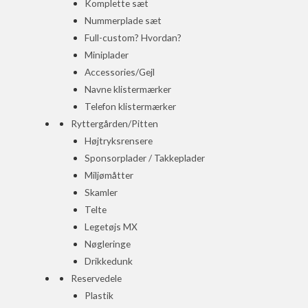
Komplette sæt
Nummerplade sæt
Full-custom? Hvordan?
Miniplader
Accessories/Gejl
Navne klistermærker
Telefon klistermærker
Ryttergården/Pitten
Højtryksrensere
Sponsorplader / Takkeplader
Miljømåtter
Skamler
Telte
Legetøjs MX
Nøgleringe
Drikkedunk
Reservedele
Plastik