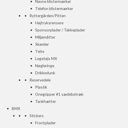
Navne klistermærker
Telefon klistermærker
Ryttergården/Pitten
Højtryksrensere
Sponsorplader / Takkeplader
Miljømåtter
Skamler
Telte
Legetøjs MX
Nøgleringe
Drikkedunk
Reservedele
Plastik
Onegripper #1 sædebetræk
Tankhætter
BMX
Stickers
Frontplader