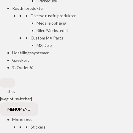
Drikkedunk
Rustfri produkter
Diverse rustfri produkter
Medalje ophæng
Bilen/Værkstedet
Custom MX Parts
MX Dele
Udstillingssystemer
Gavekort
% Outlet %
0
kr.
[weglot_switcher]
MENU
MENU
Motocross
Stickers