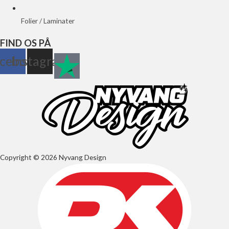
Folier / Laminater
FIND OS PÅ
cebook
Instagram
Copyright © 2026 Nyvang Design