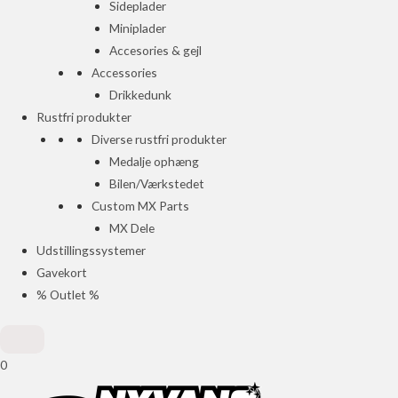
Sideplader
Miniplader
Accesories & gejl
Accessories
Drikkedunk
Rustfri produkter
Diverse rustfri produkter
Medalje ophæng
Bilen/Værkstedet
Custom MX Parts
MX Dele
Udstillingssystemer
Gavekort
% Outlet %
0