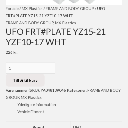
Forside
/
MX Plastics
/
FRAME AND BODY GROUP
/ UFO
FRT#PLATE YZ15-21 YZF10-17 WHT
FRAME AND BODY GROUP
,
MX Plastics
UFO FRT#PLATE YZ15-21
YZF10-17 WHT
226
kr.
UFO
FRT#PLATE
YZ15-
Tilføj til kurv
21
Varenummer (SKU):
YA04813#046
Kategorier:
FRAME AND BODY
YZF10-
GROUP
,
MX Plastics
17
Yderligere information
WHT
Vehicle Fitment
antal
Brand
UFO