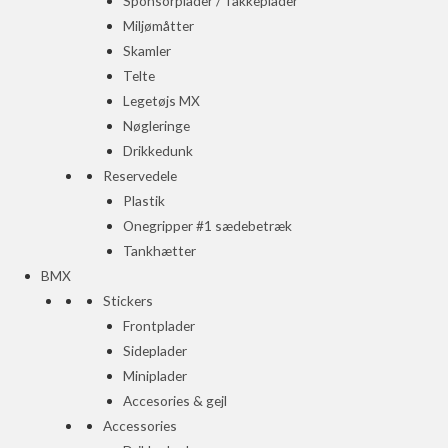
Sponsorplader / Takkeplader
Miljømåtter
Skamler
Telte
Legetøjs MX
Nøgleringe
Drikkedunk
Reservedele
Plastik
Onegripper #1 sædebetræk
Tankhætter
BMX
Stickers
Frontplader
Sideplader
Miniplader
Accesories & gejl
Accessories