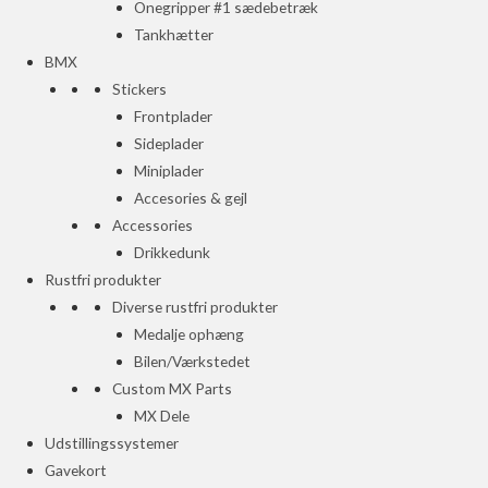
Onegripper #1 sædebetræk
Tankhætter
BMX
Stickers
Frontplader
Sideplader
Miniplader
Accesories & gejl
Accessories
Drikkedunk
Rustfri produkter
Diverse rustfri produkter
Medalje ophæng
Bilen/Værkstedet
Custom MX Parts
MX Dele
Udstillingssystemer
Gavekort