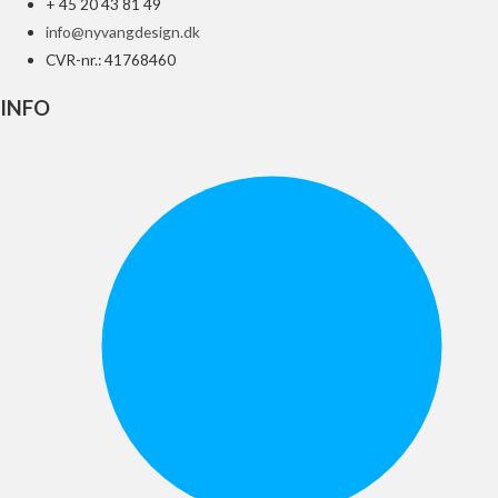
+ 45 20 43 81 49
info@nyvangdesign.dk
CVR-nr.: 41768460
INFO