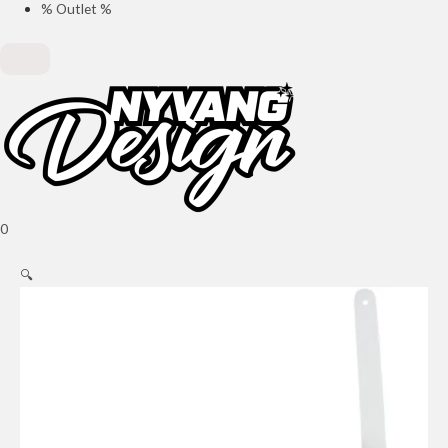
% Outlet %
0
🔍