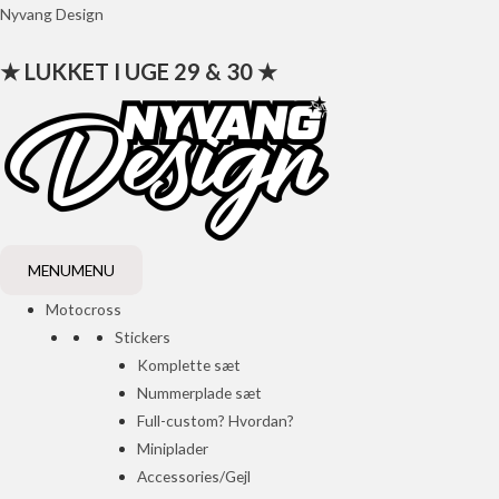
Gå
Nyvang Design
til
★ LUKKET I UGE 29 & 30 ★
indholdet
MENU
MENU
Motocross
Stickers
Komplette sæt
Nummerplade sæt
Full-custom? Hvordan?
Miniplader
Accessories/Gejl