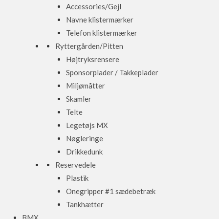
Accessories/Gejl
Navne klistermærker
Telefon klistermærker
Ryttergården/Pitten
Højtryksrensere
Sponsorplader / Takkeplader
Miljømåtter
Skamler
Telte
Legetøjs MX
Nøgleringe
Drikkedunk
Reservedele
Plastik
Onegripper #1 sædebetræk
Tankhætter
BMX