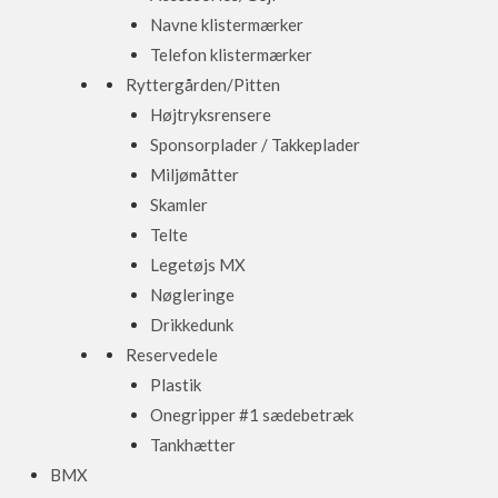
Navne klistermærker
Telefon klistermærker
Ryttergården/Pitten
Højtryksrensere
Sponsorplader / Takkeplader
Miljømåtter
Skamler
Telte
Legetøjs MX
Nøgleringe
Drikkedunk
Reservedele
Plastik
Onegripper #1 sædebetræk
Tankhætter
BMX