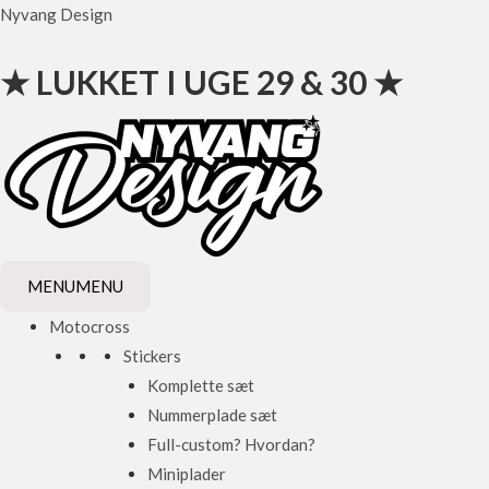
Gå
Nyvang Design
til
indholdet
★ LUKKET I UGE 29 & 30 ★
MENU
MENU
Motocross
Stickers
Komplette sæt
Nummerplade sæt
Full-custom? Hvordan?
Miniplader