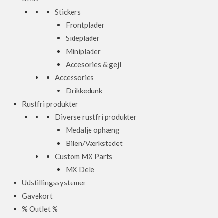
Stickers
Frontplader
Sideplader
Miniplader
Accesories & gejl
Accessories
Drikkedunk
Rustfri produkter
Diverse rustfri produkter
Medalje ophæng
Bilen/Værkstedet
Custom MX Parts
MX Dele
Udstillingssystemer
Gavekort
% Outlet %