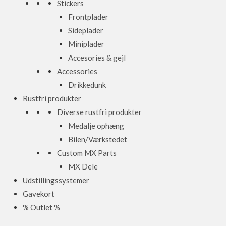
Stickers
Frontplader
Sideplader
Miniplader
Accesories & gejl
Accessories
Drikkedunk
Rustfri produkter
Diverse rustfri produkter
Medalje ophæng
Bilen/Værkstedet
Custom MX Parts
MX Dele
Udstillingssystemer
Gavekort
% Outlet %