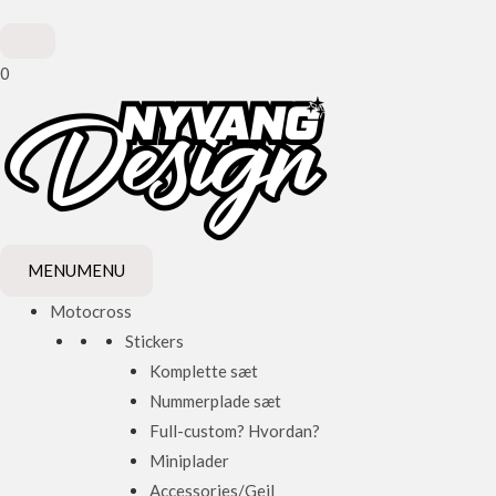
0
MENU
MENU
Motocross
Stickers
Komplette sæt
Nummerplade sæt
Full-custom? Hvordan?
Miniplader
Accessories/Gejl