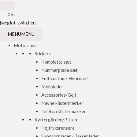
0
kr.
[weglot_switcher]
MENU
MENU
Motocross
Stickers
Komplette sæt
Nummerplade sæt
Full-custom? Hvordan?
Miniplader
Accessories/Gejl
Navne klistermærker
Telefon klistermærker
Ryttergården/Pitten
Højtryksrensere
Sponsorplader / Takkeplader