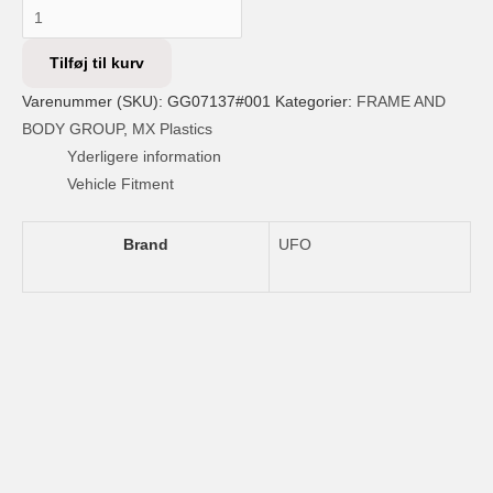
UFO
HEADLIGHT
Tilføj til kurv
PLAST
GASGAS
Varenummer (SKU):
GG07137#001
Kategorier:
FRAME AND
BK
BODY GROUP
,
MX Plastics
antal
Yderligere information
Vehicle Fitment
Brand
UFO