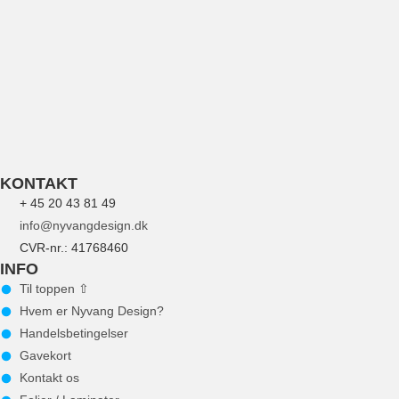
UFO REPLACEMENT GLAS FOR LED
84
kr.
Tilføj til kurv
KONTAKT
+ 45 20 43 81 49
info@nyvangdesign.dk
CVR-nr.: 41768460
INFO
Til toppen ⇧
Hvem er Nyvang Design?
Handelsbetingelser
Gavekort
Kontakt os