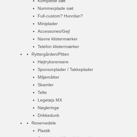
Komplette sæt
Nummerplade sæt
Full-custom? Hvordan?
Miniplader
Accessories/Gejl
Navne klistermærker
Telefon klistermærker
Ryttergården/Pitten
Højtryksrensere
Sponsorplader / Takkeplader
Miljømåtter
Skamler
Telte
Legetøjs MX
Nøgleringe
Drikkedunk
Reservedele
Plastik