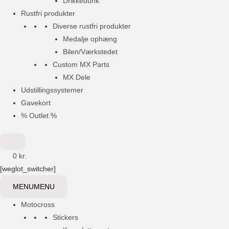
Drikkedunk
Rustfri produkter
Diverse rustfri produkter
Medalje ophæng
Bilen/Værkstedet
Custom MX Parts
MX Dele
Udstillingssystemer
Gavekort
% Outlet %
0
kr.
[weglot_switcher]
MENU
MENU
Motocross
Stickers