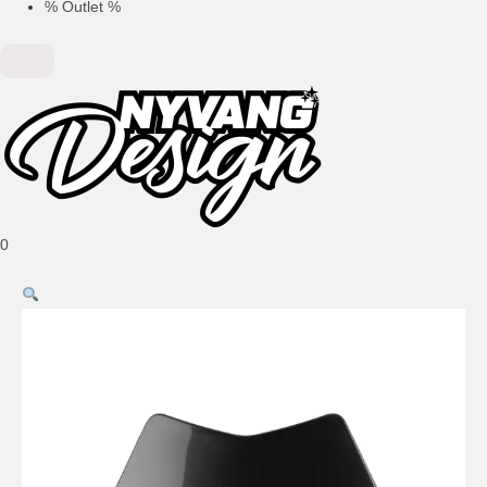
% Outlet %
0