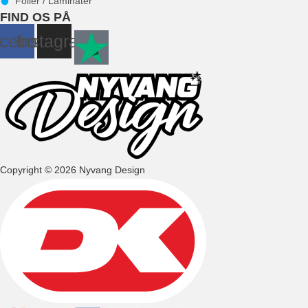
Folier / Laminater
FIND OS PÅ
cebook
Instagram
Copyright © 2026 Nyvang Design