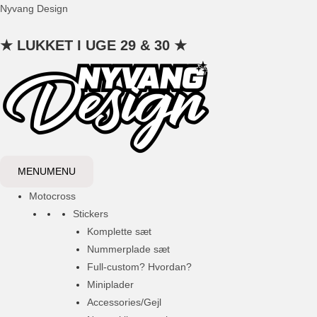
Gå
Nyvang Design
til
★ LUKKET I UGE 29 & 30 ★
indholdet
MENU
MENU
Motocross
Stickers
Komplette sæt
Nummerplade sæt
Full-custom? Hvordan?
Miniplader
Accessories/Gejl