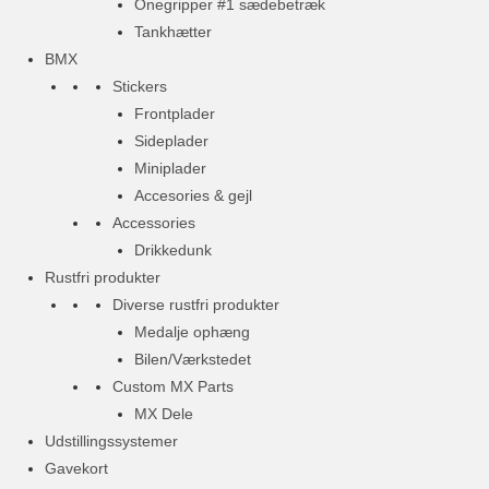
Onegripper #1 sædebetræk
Tankhætter
BMX
Stickers
Frontplader
Sideplader
Miniplader
Accesories & gejl
Accessories
Drikkedunk
Rustfri produkter
Diverse rustfri produkter
Medalje ophæng
Bilen/Værkstedet
Custom MX Parts
MX Dele
Udstillingssystemer
Gavekort