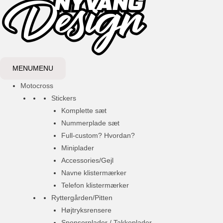
MENU
MENU
Motocross
Stickers
Komplette sæt
Nummerplade sæt
Full-custom? Hvordan?
Miniplader
Accessories/Gejl
Navne klistermærker
Telefon klistermærker
Ryttergården/Pitten
Højtryksrensere
Sponsorplader / Takkeplader