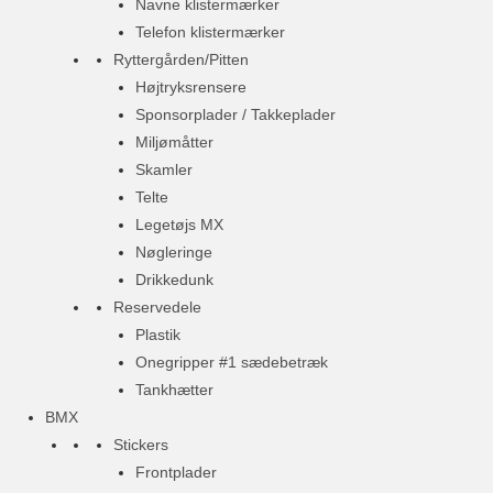
Navne klistermærker
Telefon klistermærker
Ryttergården/Pitten
Højtryksrensere
Sponsorplader / Takkeplader
Miljømåtter
Skamler
Telte
Legetøjs MX
Nøgleringe
Drikkedunk
Reservedele
Plastik
Onegripper #1 sædebetræk
Tankhætter
BMX
Stickers
Frontplader