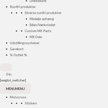
Drikkedunk
Rustfri produkter
Diverse rustfri produkter
Medalje ophæng
Bilen/Værkstedet
Custom MX Parts
MX Dele
Udstillingssystemer
Gavekort
% Outlet %
0
kr.
[weglot_switcher]
MENU
MENU
Motocross
Stickers