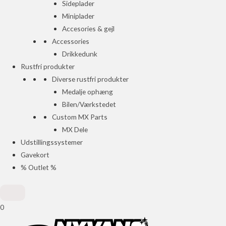
Sideplader
Miniplader
Accesories & gejl
Accessories
Drikkedunk
Rustfri produkter
Diverse rustfri produkter
Medalje ophæng
Bilen/Værkstedet
Custom MX Parts
MX Dele
Udstillingssystemer
Gavekort
% Outlet %
0