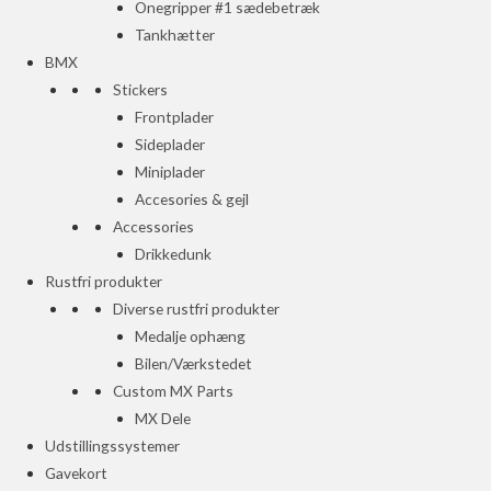
Onegripper #1 sædebetræk
Tankhætter
BMX
Stickers
Frontplader
Sideplader
Miniplader
Accesories & gejl
Accessories
Drikkedunk
Rustfri produkter
Diverse rustfri produkter
Medalje ophæng
Bilen/Værkstedet
Custom MX Parts
MX Dele
Udstillingssystemer
Gavekort