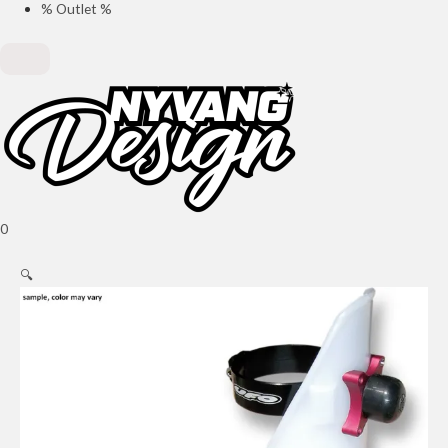
% Outlet %
0
🔍