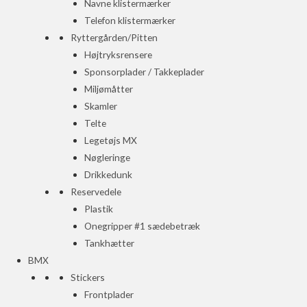
Navne klistermærker
Telefon klistermærker
Ryttergården/Pitten
Højtryksrensere
Sponsorplader / Takkeplader
Miljømåtter
Skamler
Telte
Legetøjs MX
Nøgleringe
Drikkedunk
Reservedele
Plastik
Onegripper #1 sædebetræk
Tankhætter
BMX
Stickers
Frontplader