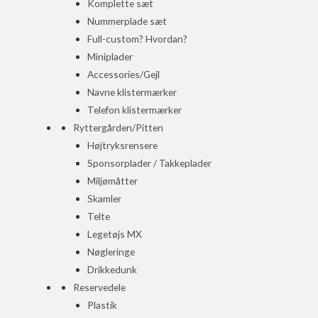
Komplette sæt
Nummerplade sæt
Full-custom? Hvordan?
Miniplader
Accessories/Gejl
Navne klistermærker
Telefon klistermærker
Ryttergården/Pitten
Højtryksrensere
Sponsorplader / Takkeplader
Miljømåtter
Skamler
Telte
Legetøjs MX
Nøgleringe
Drikkedunk
Reservedele
Plastik