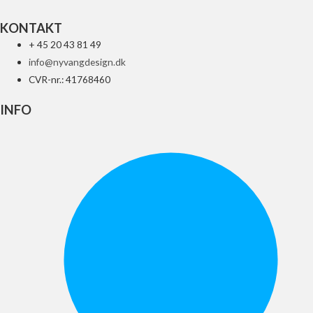
KONTAKT
+ 45 20 43 81 49
info@nyvangdesign.dk
CVR-nr.: 41768460
INFO