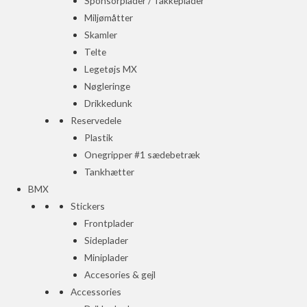
Sponsorplader / Takkeplader
Miljømåtter
Skamler
Telte
Legetøjs MX
Nøgleringe
Drikkedunk
Reservedele
Plastik
Onegripper #1 sædebetræk
Tankhætter
BMX
Stickers
Frontplader
Sideplader
Miniplader
Accesories & gejl
Accessories