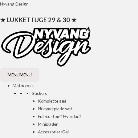
Gå
Nyvang Design
til
★ LUKKET I UGE 29 & 30 ★
indholdet
MENU
MENU
Motocross
Stickers
Komplette sæt
Nummerplade sæt
Full-custom? Hvordan?
Miniplader
Accessories/Gejl