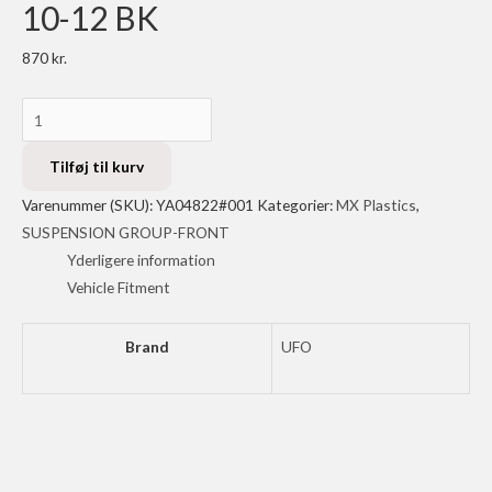
10-12 BK
870
kr.
UFO
LAUNCH
C
Tilføj til kurv
YZF250-
Varenummer (SKU):
YA04822#001
Kategorier:
MX Plastics
,
450
SUSPENSION GROUP-FRONT
10-
Yderligere information
12
Vehicle Fitment
BK
antal
Brand
UFO