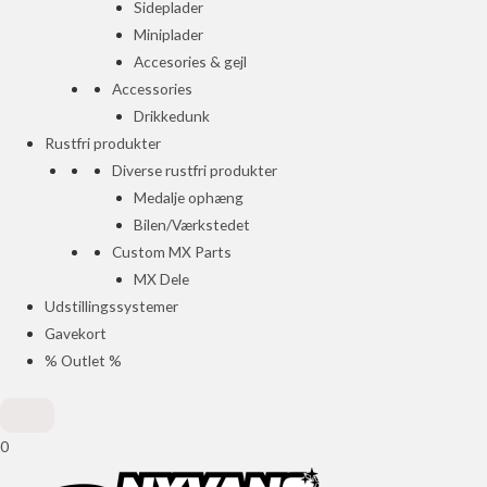
Sideplader
Miniplader
Accesories & gejl
Accessories
Drikkedunk
Rustfri produkter
Diverse rustfri produkter
Medalje ophæng
Bilen/Værkstedet
Custom MX Parts
MX Dele
Udstillingssystemer
Gavekort
% Outlet %
0