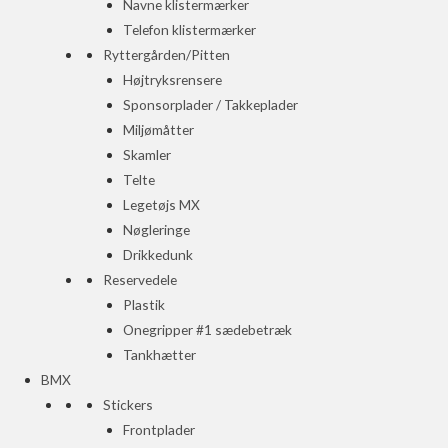
Navne klistermærker
Telefon klistermærker
Ryttergården/Pitten
Højtryksrensere
Sponsorplader / Takkeplader
Miljømåtter
Skamler
Telte
Legetøjs MX
Nøgleringe
Drikkedunk
Reservedele
Plastik
Onegripper #1 sædebetræk
Tankhætter
BMX
Stickers
Frontplader