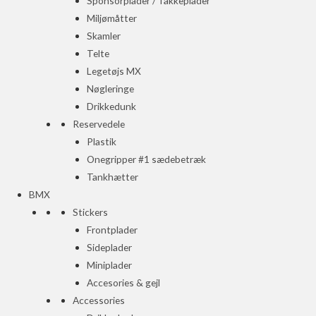
Sponsorplader / Takkeplader
Miljømåtter
Skamler
Telte
Legetøjs MX
Nøgleringe
Drikkedunk
Reservedele
Plastik
Onegripper #1 sædebetræk
Tankhætter
BMX
Stickers
Frontplader
Sideplader
Miniplader
Accesories & gejl
Accessories