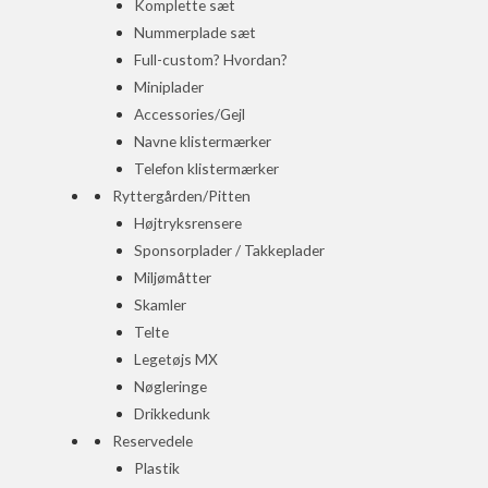
Komplette sæt
Nummerplade sæt
Full-custom? Hvordan?
Miniplader
Accessories/Gejl
Navne klistermærker
Telefon klistermærker
Ryttergården/Pitten
Højtryksrensere
Sponsorplader / Takkeplader
Miljømåtter
Skamler
Telte
Legetøjs MX
Nøgleringe
Drikkedunk
Reservedele
Plastik