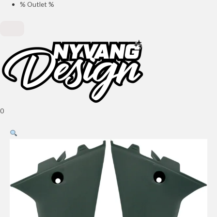
% Outlet %
0