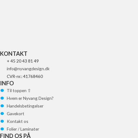
REPLACEMENT
GLAS FOR
LED
84
kr.
Tilføj til
kurv
KONTAKT
+ 45 20 43 81 49
info@nyvangdesign.dk
CVR-nr.: 41768460
INFO
Til toppen ⇧
Hvem er Nyvang Design?
Handelsbetingelser
Gavekort
Kontakt os
Folier / Laminater
FIND OS PÅ