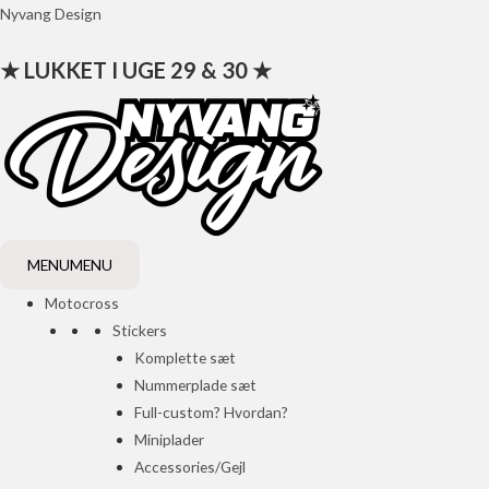
Gå
Nyvang Design
til
★ LUKKET I UGE 29 & 30 ★
indholdet
MENU
MENU
Motocross
Stickers
Komplette sæt
Nummerplade sæt
Full-custom? Hvordan?
Miniplader
Accessories/Gejl