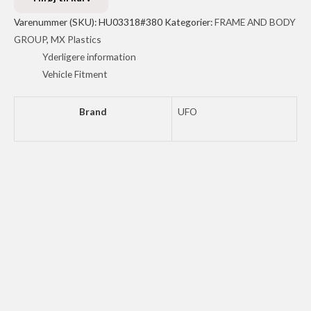
RAD
Varenummer (SKU):
HU03318#380
Kategorier:
FRAME AND BODY
HUSQ
GROUP
,
MX Plastics
GR
Yderligere information
antal
Vehicle Fitment
Brand
UFO
UFO SIDE
PANELS
CRF450R-
RX BK
461
kr.
Tilføj til