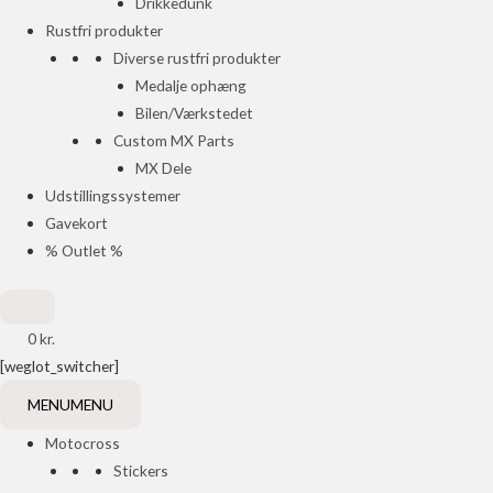
Drikkedunk
Rustfri produkter
Diverse rustfri produkter
Medalje ophæng
Bilen/Værkstedet
Custom MX Parts
MX Dele
Udstillingssystemer
Gavekort
% Outlet %
0
kr.
[weglot_switcher]
MENU
MENU
Motocross
Stickers