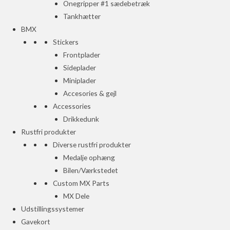
Onegripper #1 sædebetræk
Tankhætter
BMX
Stickers
Frontplader
Sideplader
Miniplader
Accesories & gejl
Accessories
Drikkedunk
Rustfri produkter
Diverse rustfri produkter
Medalje ophæng
Bilen/Værkstedet
Custom MX Parts
MX Dele
Udstillingssystemer
Gavekort