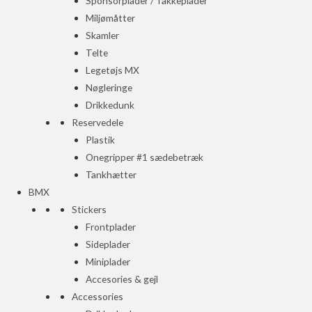
Sponsorplader / Takkeplader
Miljømåtter
Skamler
Telte
Legetøjs MX
Nøgleringe
Drikkedunk
Reservedele
Plastik
Onegripper #1 sædebetræk
Tankhætter
BMX
Stickers
Frontplader
Sideplader
Miniplader
Accesories & gejl
Accessories