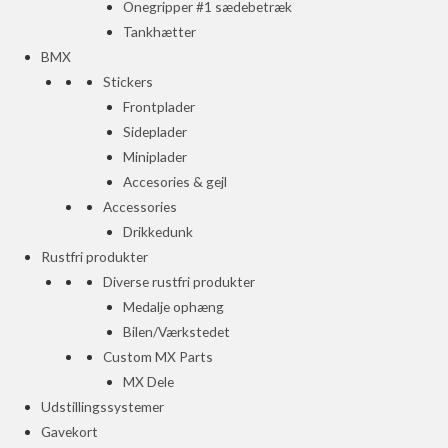
Onegripper #1 sædebetræk
Tankhætter
BMX
Stickers
Frontplader
Sideplader
Miniplader
Accesories & gejl
Accessories
Drikkedunk
Rustfri produkter
Diverse rustfri produkter
Medalje ophæng
Bilen/Værkstedet
Custom MX Parts
MX Dele
Udstillingssystemer
Gavekort