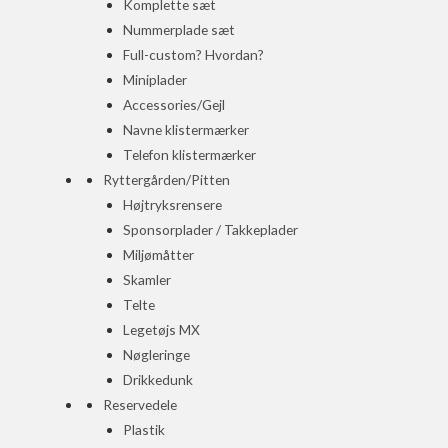
Komplette sæt
Nummerplade sæt
Full-custom? Hvordan?
Miniplader
Accessories/Gejl
Navne klistermærker
Telefon klistermærker
Ryttergården/Pitten
Højtryksrensere
Sponsorplader / Takkeplader
Miljømåtter
Skamler
Telte
Legetøjs MX
Nøgleringe
Drikkedunk
Reservedele
Plastik