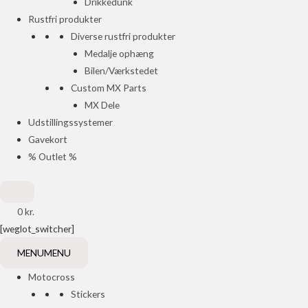
Drikkedunk
Rustfri produkter
Diverse rustfri produkter
Medalje ophæng
Bilen/Værkstedet
Custom MX Parts
MX Dele
Udstillingssystemer
Gavekort
% Outlet %
0
kr.
[weglot_switcher]
MENU
MENU
Motocross
Stickers