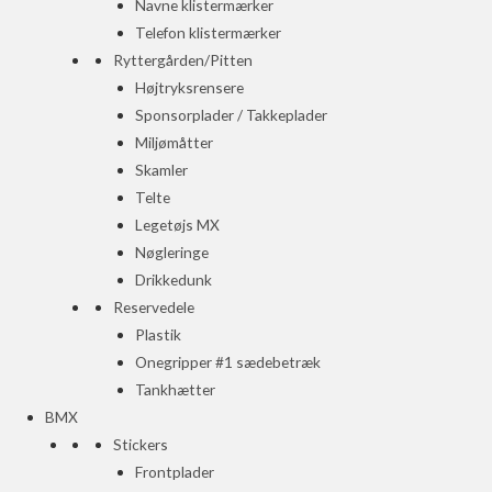
Navne klistermærker
Telefon klistermærker
Ryttergården/Pitten
Højtryksrensere
Sponsorplader / Takkeplader
Miljømåtter
Skamler
Telte
Legetøjs MX
Nøgleringe
Drikkedunk
Reservedele
Plastik
Onegripper #1 sædebetræk
Tankhætter
BMX
Stickers
Frontplader