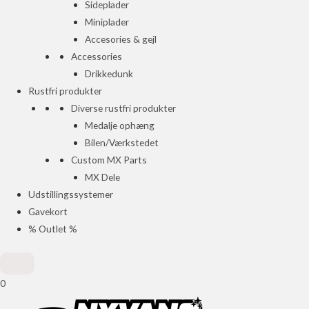
Sideplader
Miniplader
Accesories & gejl
Accessories
Drikkedunk
Rustfri produkter
Diverse rustfri produkter
Medalje ophæng
Bilen/Værkstedet
Custom MX Parts
MX Dele
Udstillingssystemer
Gavekort
% Outlet %
0