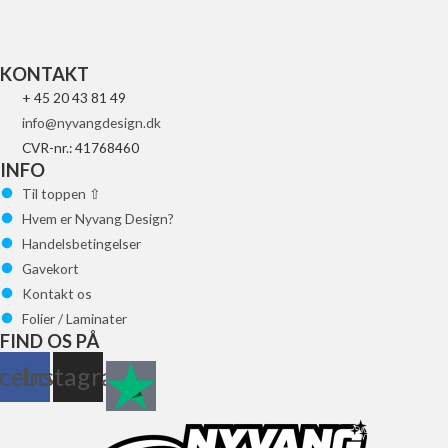
Tilføj til kurv
KONTAKT
+ 45 20 43 81 49
info@nyvangdesign.dk
CVR-nr.: 41768460
INFO
Til toppen ⇧
Hvem er Nyvang Design?
Handelsbetingelser
Gavekort
Kontakt os
Folier / Laminater
FIND OS PÅ
cebook
Instagram