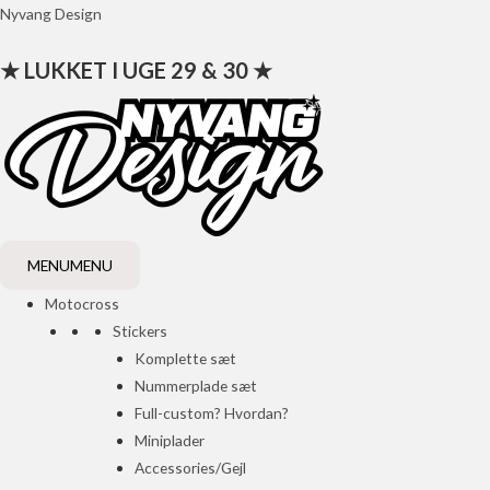
Gå
Nyvang Design
til
★ LUKKET I UGE 29 & 30 ★
indholdet
MENU
MENU
Motocross
Stickers
Komplette sæt
Nummerplade sæt
Full-custom? Hvordan?
Miniplader
Accessories/Gejl