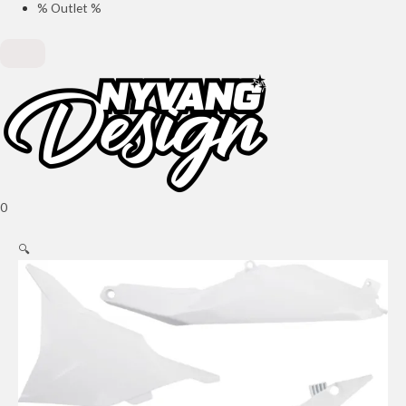
% Outlet %
0
🔍