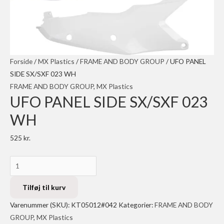
Forside
/
MX Plastics
/
FRAME AND BODY GROUP
/ UFO PANEL
SIDE SX/SXF 023 WH
FRAME AND BODY GROUP
,
MX Plastics
UFO PANEL SIDE SX/SXF 023
WH
525
kr.
UFO
PANEL
SIDE
Tilføj til kurv
SX/SXF
Varenummer (SKU):
KT05012#042
Kategorier:
FRAME AND BODY
023
GROUP
,
MX Plastics