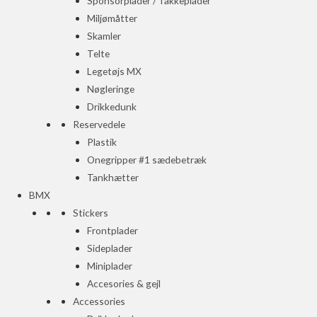
Sponsorplader / Takkeplader
Miljømåtter
Skamler
Telte
Legetøjs MX
Nøgleringe
Drikkedunk
Reservedele
Plastik
Onegripper #1 sædebetræk
Tankhætter
BMX
Stickers
Frontplader
Sideplader
Miniplader
Accesories & gejl
Accessories