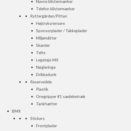
Navne klistermærker
Telefon klistermærker
Ryttergården/Pitten
Højtryksrensere
Sponsorplader / Takkeplader
Miljømåtter
Skamler
Telte
Legetøjs MX
Nøgleringe
Drikkedunk
Reservedele
Plastik
Onegripper #1 sædebetræk
Tankhætter
BMX
Stickers
Frontplader