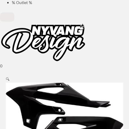
% Outlet %
0
🔍