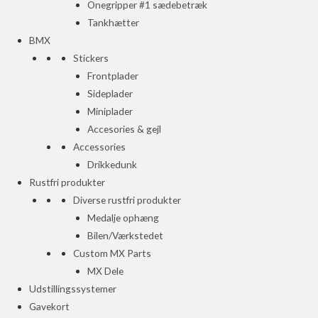
Onegripper #1 sædebetræk
Tankhætter
BMX
Stickers
Frontplader
Sideplader
Miniplader
Accesories & gejl
Accessories
Drikkedunk
Rustfri produkter
Diverse rustfri produkter
Medalje ophæng
Bilen/Værkstedet
Custom MX Parts
MX Dele
Udstillingssystemer
Gavekort