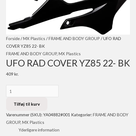
Forside
/
MX Plastics
/
FRAME AND BODY GROUP
/ UFO RAD
COVER YZ85 22- BK
FRAME AND BODY GROUP
,
MX Plastics
UFO RAD COVER YZ85 22- BK
409
kr.
UFO
RAD
COVER
Tilføj til kurv
YZ85
Varenummer (SKU):
YA04882#001
Kategorier:
FRAME AND BODY
22-
GROUP
,
MX Plastics
BK
Yderligere information
antal