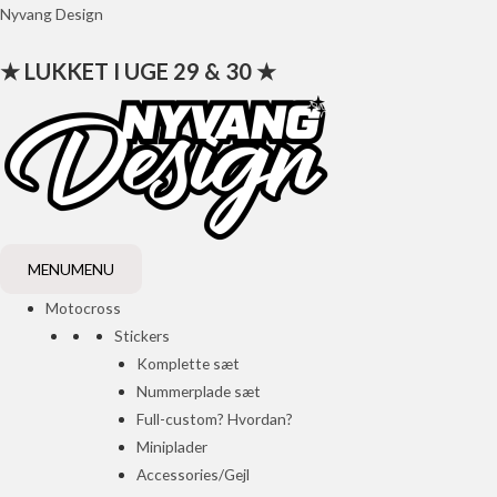
Gå
Nyvang Design
til
★ LUKKET I UGE 29 & 30 ★
indholdet
MENU
MENU
Motocross
Stickers
Komplette sæt
Nummerplade sæt
Full-custom? Hvordan?
Miniplader
Accessories/Gejl