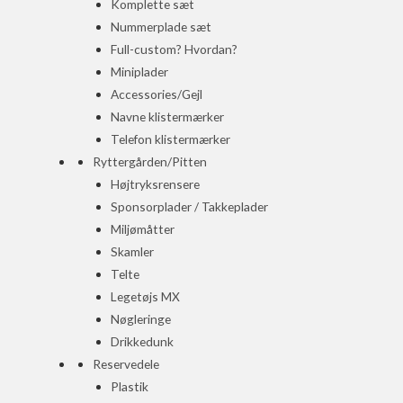
Komplette sæt
Nummerplade sæt
Full-custom? Hvordan?
Miniplader
Accessories/Gejl
Navne klistermærker
Telefon klistermærker
Ryttergården/Pitten
Højtryksrensere
Sponsorplader / Takkeplader
Miljømåtter
Skamler
Telte
Legetøjs MX
Nøgleringe
Drikkedunk
Reservedele
Plastik