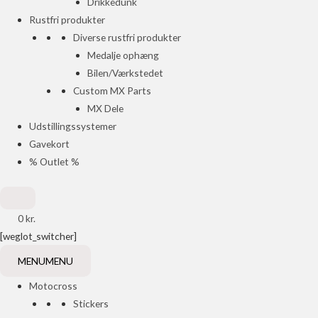
Drikkedunk
Rustfri produkter
Diverse rustfri produkter
Medalje ophæng
Bilen/Værkstedet
Custom MX Parts
MX Dele
Udstillingssystemer
Gavekort
% Outlet %
0
kr.
[weglot_switcher]
MENU
MENU
Motocross
Stickers