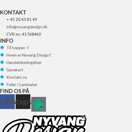
KONTAKT
+ 45 20 43 81 49
info@nyvangdesign.dk
CVR-nr.: 41768460
INFO
Til toppen ⇧
Hvem er Nyvang Design?
Handelsbetingelser
Gavekort
Kontakt os
Folier / Laminater
FIND OS PÅ
cebook
Instagram