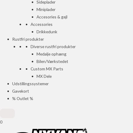
Sideplader
Miniplader
Accesories & gejl
Accessories
Drikkedunk
Rustfri produkter
Diverse rustfri produkter
Medalje ophæng
Bilen/Værkstedet
Custom MX Parts
MX Dele
Udstillingssystemer
Gavekort
% Outlet %
0