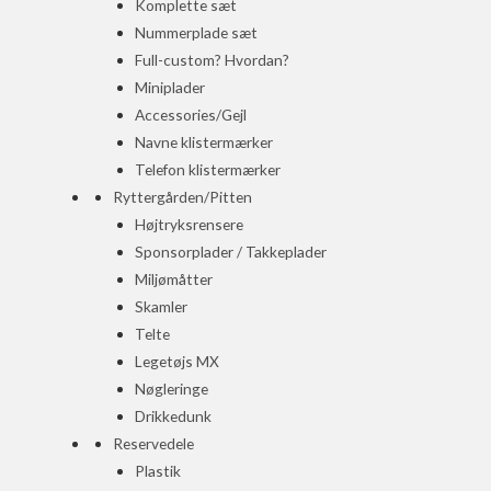
Komplette sæt
Nummerplade sæt
Full-custom? Hvordan?
Miniplader
Accessories/Gejl
Navne klistermærker
Telefon klistermærker
Ryttergården/Pitten
Højtryksrensere
Sponsorplader / Takkeplader
Miljømåtter
Skamler
Telte
Legetøjs MX
Nøgleringe
Drikkedunk
Reservedele
Plastik