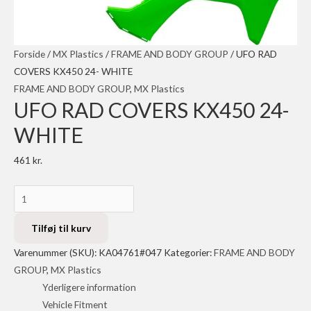
Forside
/
MX Plastics
/
FRAME AND BODY GROUP
/ UFO RAD
COVERS KX450 24- WHITE
FRAME AND BODY GROUP
,
MX Plastics
UFO RAD COVERS KX450 24-
WHITE
461
kr.
UFO
RAD
COVERS
Tilføj til kurv
KX450
Varenummer (SKU):
KA04761#047
Kategorier:
FRAME AND BODY
24-
GROUP
,
MX Plastics
WHITE
Yderligere information
antal
Vehicle Fitment