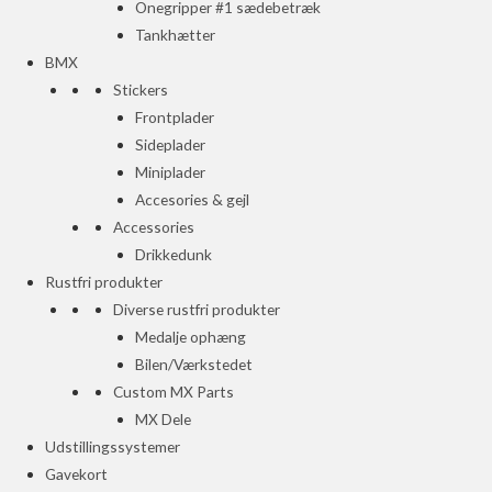
Onegripper #1 sædebetræk
Tankhætter
BMX
Stickers
Frontplader
Sideplader
Miniplader
Accesories & gejl
Accessories
Drikkedunk
Rustfri produkter
Diverse rustfri produkter
Medalje ophæng
Bilen/Værkstedet
Custom MX Parts
MX Dele
Udstillingssystemer
Gavekort