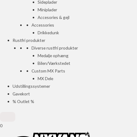
Sideplader
Miniplader
Accesories & gejl
Accessories
Drikkedunk
Rustfri produkter
Diverse rustfri produkter
Medalje ophæng
Bilen/Værkstedet
Custom MX Parts
MX Dele
Udstillingssystemer
Gavekort
% Outlet %
0