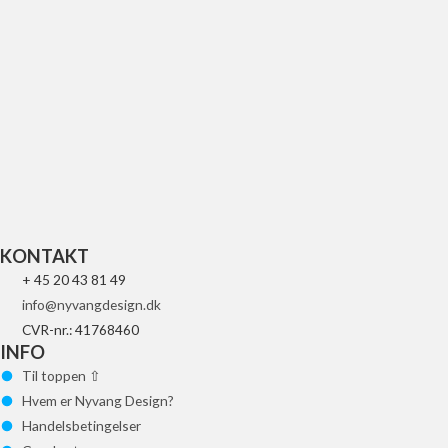
UFO REPLACEMENT
GLAS FOR LED
84
kr.
Tilføj til kurv
KONTAKT
+ 45 20 43 81 49
info@nyvangdesign.dk
CVR-nr.: 41768460
INFO
Til toppen ⇧
Hvem er Nyvang Design?
Handelsbetingelser