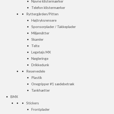
Navne klistermærker
Telefon klistermærker
Ryttergården/Pitten
Højtryksrensere
Sponsorplader / Takkeplader
Miljømåtter
Skamler
Telte
Legetøjs MX
Nøgleringe
Drikkedunk
Reservedele
Plastik
Onegripper #1 sædebetræk
Tankhætter
BMX
Stickers
Frontplader