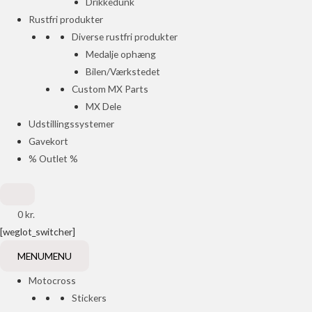
Drikkedunk
Rustfri produkter
Diverse rustfri produkter
Medalje ophæng
Bilen/Værkstedet
Custom MX Parts
MX Dele
Udstillingssystemer
Gavekort
% Outlet %
0
kr.
[weglot_switcher]
MENU
MENU
Motocross
Stickers