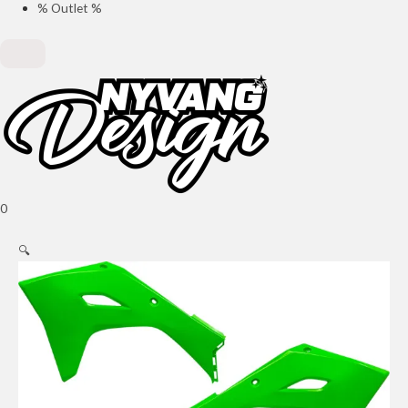
% Outlet %
0
🔍