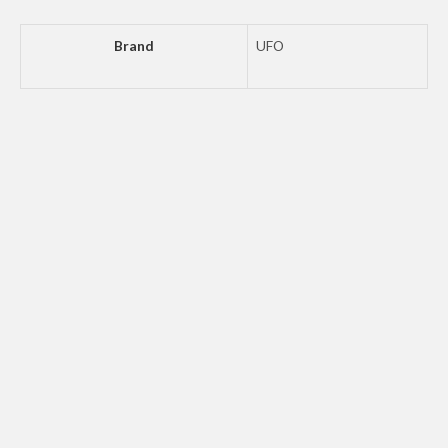
Brand
UFO
UFO SIDE PANELS
CRF450R-RX BK
461
kr.
Tilføj til kurv