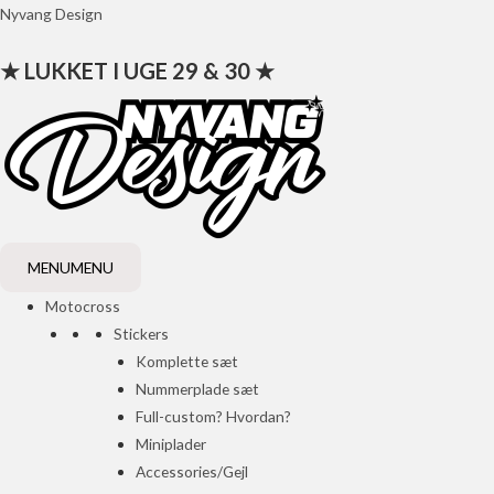
Gå
Nyvang Design
til
★ LUKKET I UGE 29 & 30 ★
indholdet
MENU
MENU
Motocross
Stickers
Komplette sæt
Nummerplade sæt
Full-custom? Hvordan?
Miniplader
Accessories/Gejl