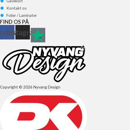
Gavekort
Kontakt os
Folier / Laminater
FIND OS PÅ
cebook
Instagram
Copyright © 2026 Nyvang Design