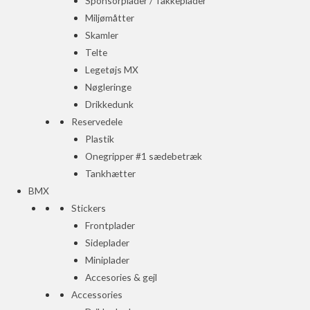
Sponsorplader / Takkeplader
Miljømåtter
Skamler
Telte
Legetøjs MX
Nøgleringe
Drikkedunk
Reservedele
Plastik
Onegripper #1 sædebetræk
Tankhætter
BMX
Stickers
Frontplader
Sideplader
Miniplader
Accesories & gejl
Accessories