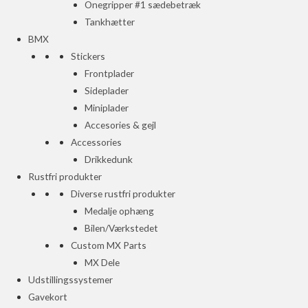
Onegripper #1 sædebetræk
Tankhætter
BMX
Stickers
Frontplader
Sideplader
Miniplader
Accesories & gejl
Accessories
Drikkedunk
Rustfri produkter
Diverse rustfri produkter
Medalje ophæng
Bilen/Værkstedet
Custom MX Parts
MX Dele
Udstillingssystemer
Gavekort