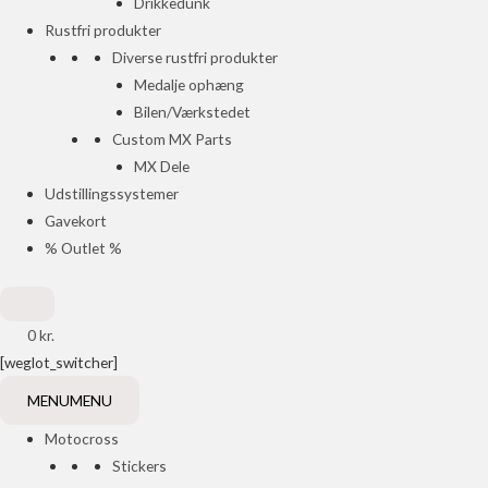
Drikkedunk
Rustfri produkter
Diverse rustfri produkter
Medalje ophæng
Bilen/Værkstedet
Custom MX Parts
MX Dele
Udstillingssystemer
Gavekort
% Outlet %
0
kr.
[weglot_switcher]
MENU
MENU
Motocross
Stickers