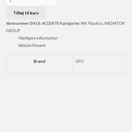
RAD
LOUVERS
Tilføj til kurv
KXF450
Varenummer (SKU):
AC02470
Kategorier:
MX Plastics
,
RADIATOR
16-
GROUP
BK
Yderligere information
antal
Vehicle Fitment
Brand
UFO