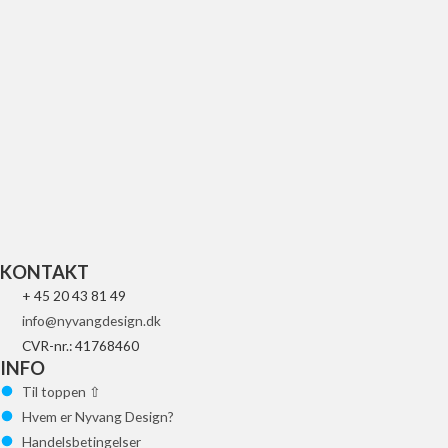
UFO RAD LOUVER YZF25019-/45018-BL
403
kr.
Tilføj til kurv
KONTAKT
+ 45 20 43 81 49
info@nyvangdesign.dk
CVR-nr.: 41768460
INFO
Til toppen ⇧
Hvem er Nyvang Design?
Handelsbetingelser