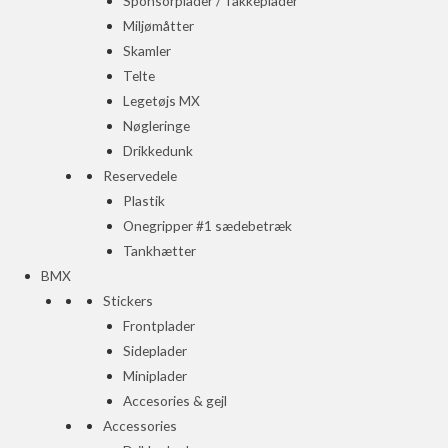
Sponsorplader / Takkeplader
Miljømåtter
Skamler
Telte
Legetøjs MX
Nøgleringe
Drikkedunk
Reservedele
Plastik
Onegripper #1 sædebetræk
Tankhætter
BMX
Stickers
Frontplader
Sideplader
Miniplader
Accesories & gejl
Accessories