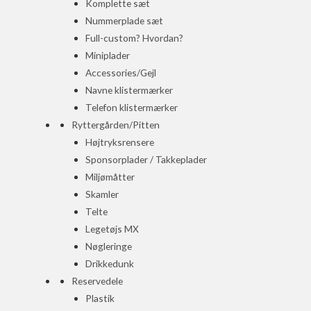
Komplette sæt
Nummerplade sæt
Full-custom? Hvordan?
Miniplader
Accessories/Gejl
Navne klistermærker
Telefon klistermærker
Ryttergården/Pitten
Højtryksrensere
Sponsorplader / Takkeplader
Miljømåtter
Skamler
Telte
Legetøjs MX
Nøgleringe
Drikkedunk
Reservedele
Plastik