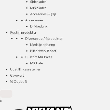
Sideplader
Miniplader
Accesories & gejl
Accessories
Drikkedunk
Rustfri produkter
Diverse rustfri produkter
Medalje ophæng
Bilen/Værkstedet
Custom MX Parts
MX Dele
Udstillingssystemer
Gavekort
% Outlet %
0