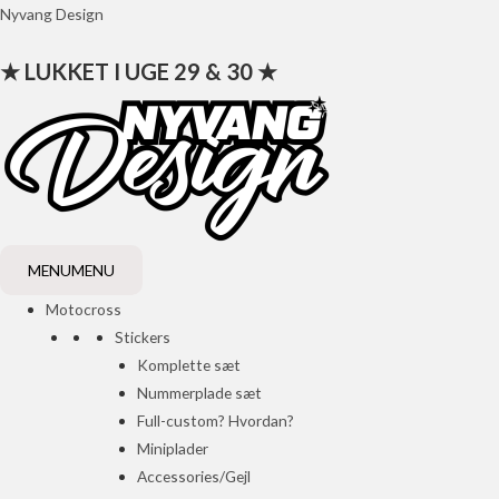
Gå
Nyvang Design
til
★ LUKKET I UGE 29 & 30 ★
indholdet
MENU
MENU
Motocross
Stickers
Komplette sæt
Nummerplade sæt
Full-custom? Hvordan?
Miniplader
Accessories/Gejl