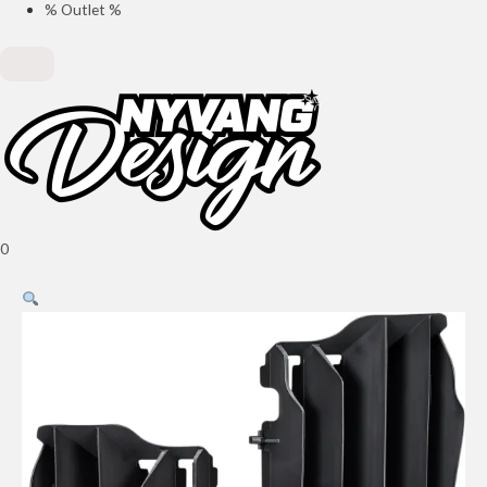
% Outlet %
0