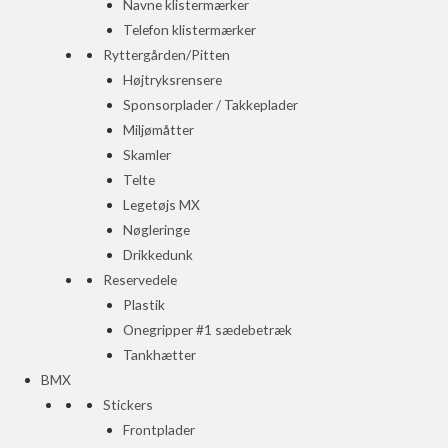
Navne klistermærker
Telefon klistermærker
Ryttergården/Pitten
Højtryksrensere
Sponsorplader / Takkeplader
Miljømåtter
Skamler
Telte
Legetøjs MX
Nøgleringe
Drikkedunk
Reservedele
Plastik
Onegripper #1 sædebetræk
Tankhætter
BMX
Stickers
Frontplader