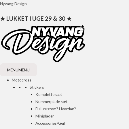
Gå
Nyvang Design
til
★ LUKKET I UGE 29 & 30 ★
indholdet
MENU
MENU
Motocross
Stickers
Komplette sæt
Nummerplade sæt
Full-custom? Hvordan?
Miniplader
Accessories/Gejl