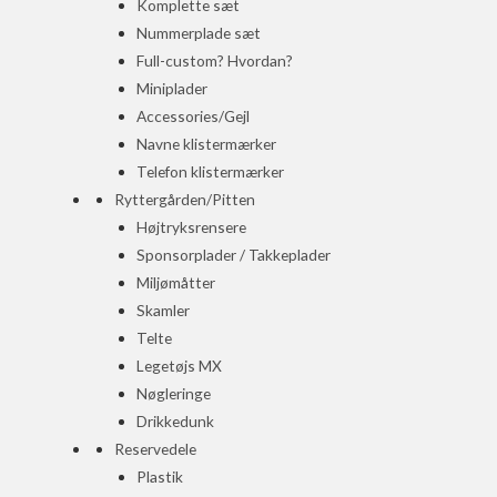
Komplette sæt
Nummerplade sæt
Full-custom? Hvordan?
Miniplader
Accessories/Gejl
Navne klistermærker
Telefon klistermærker
Ryttergården/Pitten
Højtryksrensere
Sponsorplader / Takkeplader
Miljømåtter
Skamler
Telte
Legetøjs MX
Nøgleringe
Drikkedunk
Reservedele
Plastik