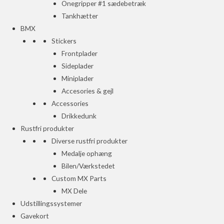
Onegripper #1 sædebetræk
Tankhætter
BMX
Stickers
Frontplader
Sideplader
Miniplader
Accesories & gejl
Accessories
Drikkedunk
Rustfri produkter
Diverse rustfri produkter
Medalje ophæng
Bilen/Værkstedet
Custom MX Parts
MX Dele
Udstillingssystemer
Gavekort