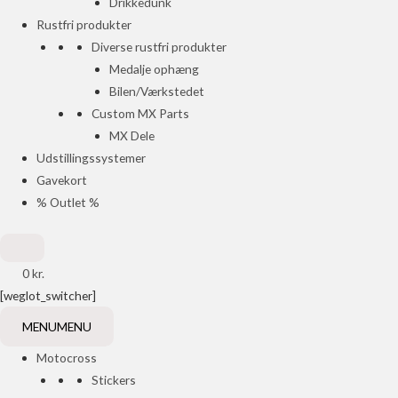
Drikkedunk
Rustfri produkter
Diverse rustfri produkter
Medalje ophæng
Bilen/Værkstedet
Custom MX Parts
MX Dele
Udstillingssystemer
Gavekort
% Outlet %
0
kr.
[weglot_switcher]
MENU
MENU
Motocross
Stickers