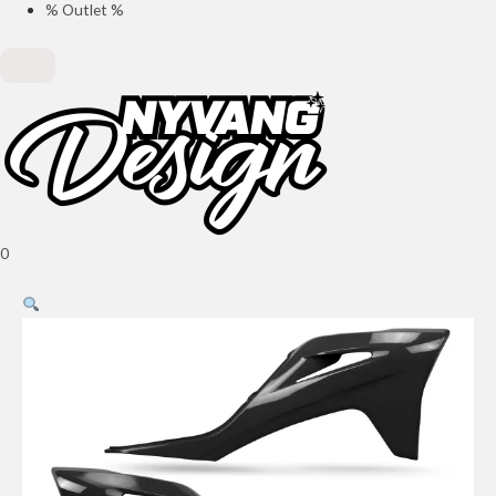
% Outlet %
0