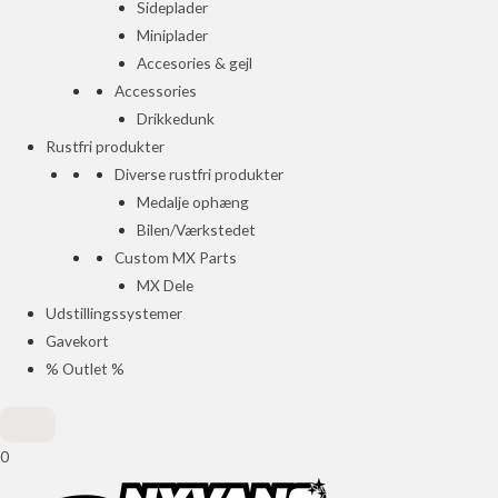
Sideplader
Miniplader
Accesories & gejl
Accessories
Drikkedunk
Rustfri produkter
Diverse rustfri produkter
Medalje ophæng
Bilen/Værkstedet
Custom MX Parts
MX Dele
Udstillingssystemer
Gavekort
% Outlet %
0