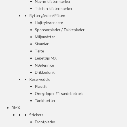
Navne klistermærker
Telefon klistermærker
Ryttergården/Pitten
Højtryksrensere
Sponsorplader / Takkeplader
Miljømåtter
Skamler
Telte
Legetøjs MX
Nøgleringe
Drikkedunk
Reservedele
Plastik
Onegripper #1 sædebetræk
Tankhætter
BMX
Stickers
Frontplader