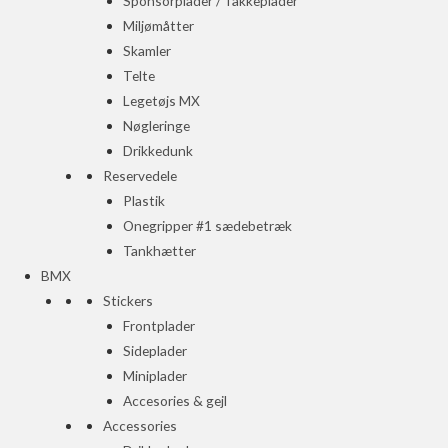
Sponsorplader / Takkeplader
Miljømåtter
Skamler
Telte
Legetøjs MX
Nøgleringe
Drikkedunk
Reservedele
Plastik
Onegripper #1 sædebetræk
Tankhætter
BMX
Stickers
Frontplader
Sideplader
Miniplader
Accesories & gejl
Accessories