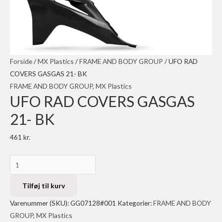
Forside
/
MX Plastics
/
FRAME AND BODY GROUP
/ UFO RAD
COVERS GASGAS 21- BK
FRAME AND BODY GROUP
,
MX Plastics
UFO RAD COVERS GASGAS
21- BK
461
kr.
UFO
RAD
COVERS
Tilføj til kurv
GASGAS
Varenummer (SKU):
GG07128#001
Kategorier:
FRAME AND BODY
21-
GROUP
,
MX Plastics