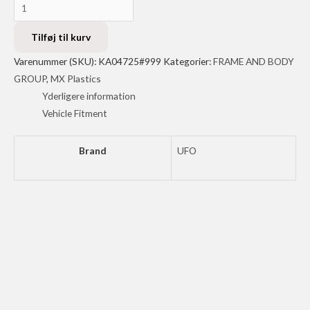
UFO
RAD
CVR
Tilføj til kurv
KXF250/450
Varenummer (SKU):
KA04725#999
Kategorier:
FRAME AND BODY
OEM
GROUP
,
MX Plastics
antal
Yderligere information
Vehicle Fitment
Brand
UFO