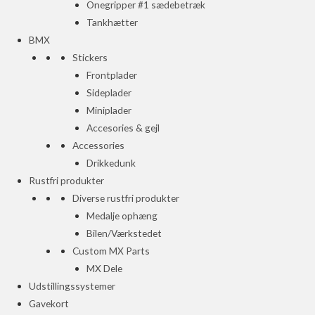
Onegripper #1 sædebetræk
Tankhætter
BMX
Stickers
Frontplader
Sideplader
Miniplader
Accesories & gejl
Accessories
Drikkedunk
Rustfri produkter
Diverse rustfri produkter
Medalje ophæng
Bilen/Værkstedet
Custom MX Parts
MX Dele
Udstillingssystemer
Gavekort