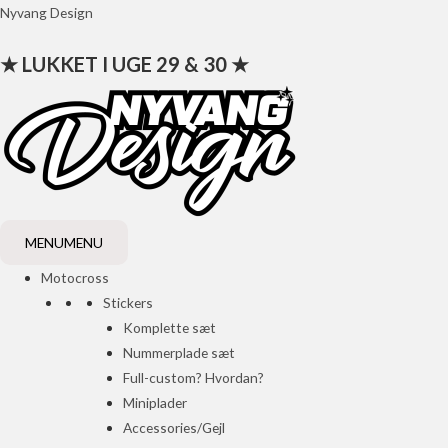
Gå
Nyvang Design
til
★ LUKKET I UGE 29 & 30 ★
indholdet
MENU
MENU
Motocross
Stickers
Komplette sæt
Nummerplade sæt
Full-custom? Hvordan?
Miniplader
Accessories/Gejl