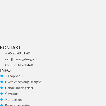
UFO REPLACEMENT GLAS FOR LED
84
kr.
Tilføj til kurv
KONTAKT
+ 45 20 43 81 49
info@nyvangdesign.dk
CVR-nr.: 41768460
INFO
Til toppen ⇧
Hvem er Nyvang Design?
Handelsbetingelser
Gavekort
Kontakt os
Folier / Laminater