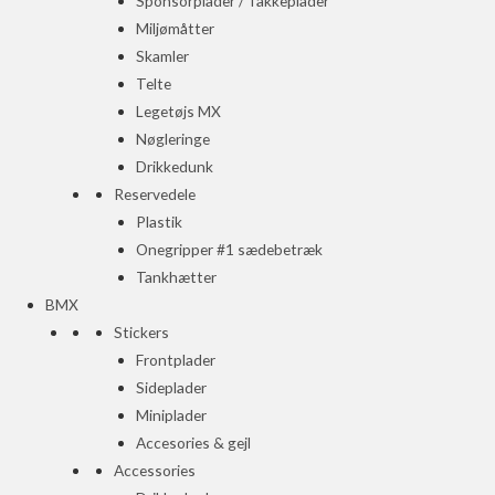
Sponsorplader / Takkeplader
Miljømåtter
Skamler
Telte
Legetøjs MX
Nøgleringe
Drikkedunk
Reservedele
Plastik
Onegripper #1 sædebetræk
Tankhætter
BMX
Stickers
Frontplader
Sideplader
Miniplader
Accesories & gejl
Accessories