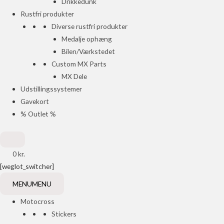
Drikkedunk
Rustfri produkter
Diverse rustfri produkter
Medalje ophæng
Bilen/Værkstedet
Custom MX Parts
MX Dele
Udstillingssystemer
Gavekort
% Outlet %
0
kr.
[weglot_switcher]
MENU
MENU
Motocross
Stickers