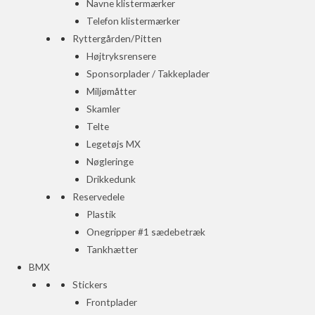
Navne klistermærker
Telefon klistermærker
Ryttergården/Pitten
Højtryksrensere
Sponsorplader / Takkeplader
Miljømåtter
Skamler
Telte
Legetøjs MX
Nøgleringe
Drikkedunk
Reservedele
Plastik
Onegripper #1 sædebetræk
Tankhætter
BMX
Stickers
Frontplader