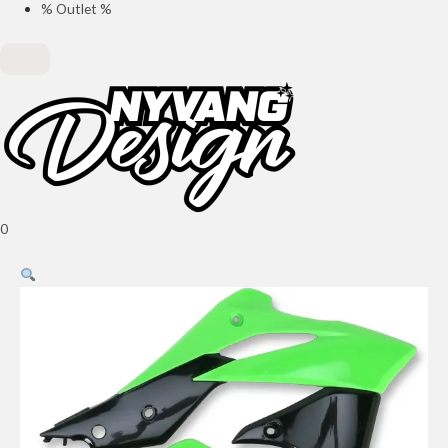
% Outlet %
0