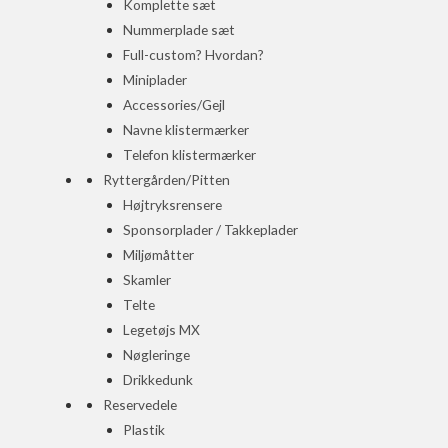
Komplette sæt
Nummerplade sæt
Full-custom? Hvordan?
Miniplader
Accessories/Gejl
Navne klistermærker
Telefon klistermærker
Ryttergården/Pitten
Højtryksrensere
Sponsorplader / Takkeplader
Miljømåtter
Skamler
Telte
Legetøjs MX
Nøgleringe
Drikkedunk
Reservedele
Plastik