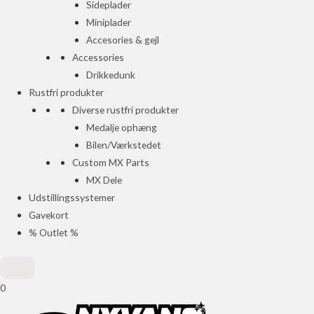
Sideplader
Miniplader
Accesories & gejl
Accessories
Drikkedunk
Rustfri produkter
Diverse rustfri produkter
Medalje ophæng
Bilen/Værkstedet
Custom MX Parts
MX Dele
Udstillingssystemer
Gavekort
% Outlet %
0