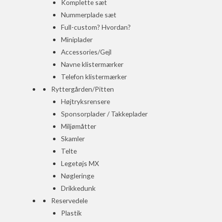
Komplette sæt
Nummerplade sæt
Full-custom? Hvordan?
Miniplader
Accessories/Gejl
Navne klistermærker
Telefon klistermærker
Ryttergården/Pitten
Højtryksrensere
Sponsorplader / Takkeplader
Miljømåtter
Skamler
Telte
Legetøjs MX
Nøgleringe
Drikkedunk
Reservedele
Plastik