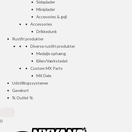
Sideplader
Miniplader
Accesories & gejl
Accessories
Drikkedunk
Rustfri produkter
Diverse rustfri produkter
Medalje ophæng
Bilen/Værkstedet
Custom MX Parts
MX Dele
Udstillingssystemer
Gavekort
% Outlet %
0