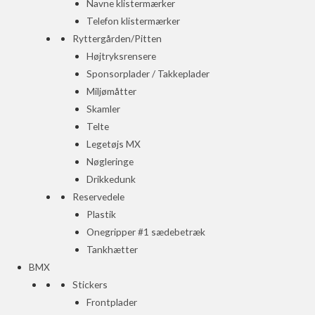
Navne klistermærker
Telefon klistermærker
Ryttergården/Pitten
Højtryksrensere
Sponsorplader / Takkeplader
Miljømåtter
Skamler
Telte
Legetøjs MX
Nøgleringe
Drikkedunk
Reservedele
Plastik
Onegripper #1 sædebetræk
Tankhætter
BMX
Stickers
Frontplader