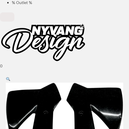
% Outlet %
0