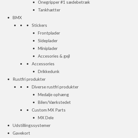
Onegripper #1 sædebetræk
Tankhætter
BMX
Stickers
Frontplader
Sideplader
Miniplader
Accesories & gejl
Accessories
Drikkedunk
Rustfri produkter
Diverse rustfri produkter
Medalje ophæng
Bilen/Værkstedet
Custom MX Parts
MX Dele
Udstillingssystemer
Gavekort