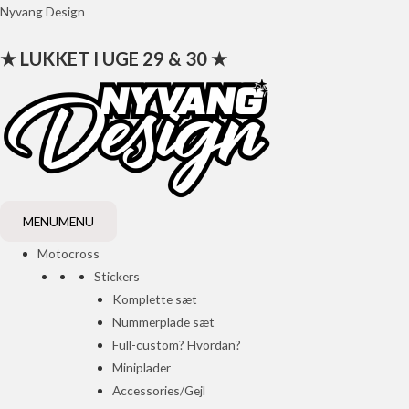
Gå
Nyvang Design
til
★ LUKKET I UGE 29 & 30 ★
indholdet
MENU
MENU
Motocross
Stickers
Komplette sæt
Nummerplade sæt
Full-custom? Hvordan?
Miniplader
Accessories/Gejl