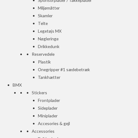
Sponsorplader / Takkeplader
Miljømåtter
Skamler
Telte
Legetøjs MX
Nøgleringe
Drikkedunk
Reservedele
Plastik
Onegripper #1 sædebetræk
Tankhætter
BMX
Stickers
Frontplader
Sideplader
Miniplader
Accesories & gejl
Accessories