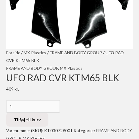
Forside
/
MX Plastics
/
FRAME AND BODY GROUP
/ UFO RAD
CVR KTM65 BLK
FRAME AND BODY GROUP
,
MX Plastics
UFO RAD CVR KTM65 BLK
409
kr.
UFO
RAD
CVR
Tilføj til kurv
KTM65
Varenummer (SKU):
KT03072#001
Kategorier:
FRAME AND BODY
BLK
GROUP
,
MX Plastics