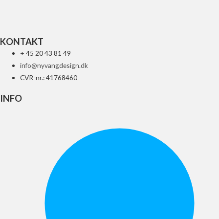
84
kr.
Tilføj til kurv
KONTAKT
+ 45 20 43 81 49
info@nyvangdesign.dk
CVR-nr.: 41768460
INFO