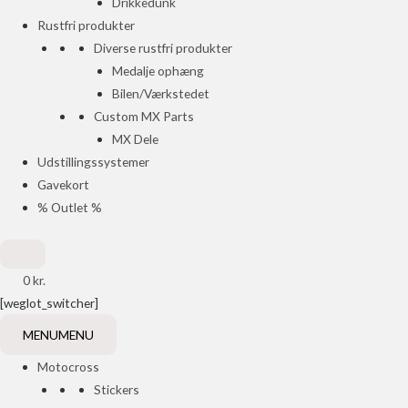
Drikkedunk
Rustfri produkter
Diverse rustfri produkter
Medalje ophæng
Bilen/Værkstedet
Custom MX Parts
MX Dele
Udstillingssystemer
Gavekort
% Outlet %
0
kr.
[weglot_switcher]
MENU
MENU
Motocross
Stickers