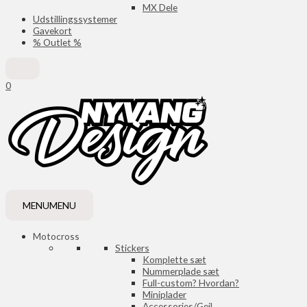
MX Dele
Udstillingssystemer
Gavekort
% Outlet %
0
MENU
MENU
Motocross
Stickers
Komplette sæt
Nummerplade sæt
Full-custom? Hvordan?
Miniplader
Accessories/Gejl