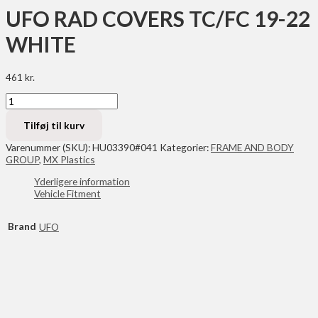
UFO RAD COVERS TC/FC 19-22
WHITE
461
kr.
UFO
RAD
COVERS
Tilføj til kurv
TC/FC
19-
Varenummer (SKU):
HU03390#041
Kategorier:
FRAME AND BODY
22
GROUP
,
MX Plastics
WHITE
Yderligere information
antal
Vehicle Fitment
Brand
UFO