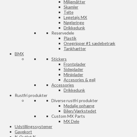
Miljømåtter
Skamler
Telte
Legetøjs MX
Nøgleringe
Drikkedunk
Reservedele
Plastik
Onegripper #1 sædebetræk
Tankhætter
BMX
Stickers
Frontplader
Sideplader
Miniplader
Accesories & gejl
Accessories
Drikkedunk
Rustfri produkter
Diverse rustfri produkter
Medalje ophæng
Bilen/Værkstedet
Custom MX Parts
MX Dele
Udstillingssystemer
Gavekort
% Outlet %