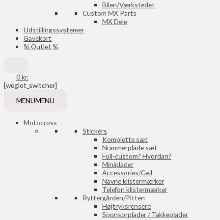
Bilen/Værkstedet
Custom MX Parts
MX Dele
Udstillingssystemer
Gavekort
% Outlet %
0
kr.
[weglot_switcher]
MENU
MENU
Motocross
Stickers
Komplette sæt
Nummerplade sæt
Full-custom? Hvordan?
Miniplader
Accessories/Gejl
Navne klistermærker
Telefon klistermærker
Ryttergården/Pitten
Højtryksrensere
Sponsorplader / Takkeplader