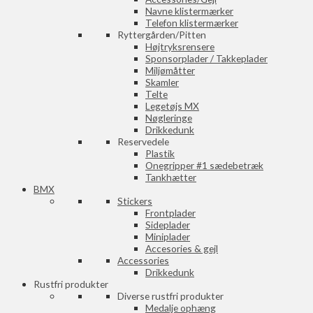
Navne klistermærker
Telefon klistermærker
Ryttergården/Pitten
Højtryksrensere
Sponsorplader / Takkeplader
Miljømåtter
Skamler
Telte
Legetøjs MX
Nøgleringe
Drikkedunk
Reservedele
Plastik
Onegripper #1 sædebetræk
Tankhætter
BMX
Stickers
Frontplader
Sideplader
Miniplader
Accesories & gejl
Accessories
Drikkedunk
Rustfri produkter
Diverse rustfri produkter
Medalje ophæng