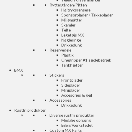
Ryttergården/Pitten
Højtryksrensere
Sponsorplader / Takkeplader
Miljømåtter
Skamler
Telte
Legetøjs MX
Nøgleringe
Drikkedunk
Reservedele
Plastik
Onegripper #1 sædebetræk
Tankhætter
BMX
Stickers
Frontplader
Sideplader
Miniplader
Accesories & gejl
Accessories
Drikkedunk
Rustfri produkter
Diverse rustfri produkter
Medalje ophæng
Bilen/Værkstedet
Custom MX Parts