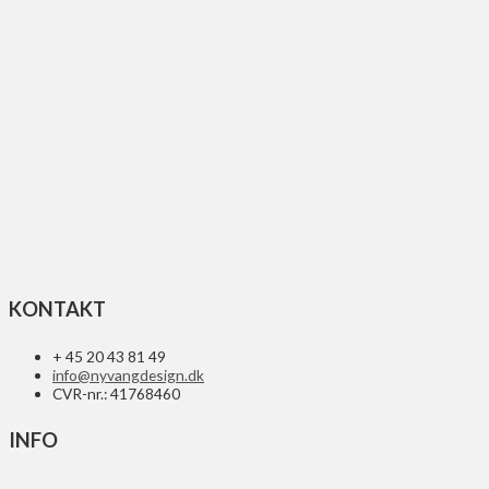
UFO REPLACEMENT GLAS FOR LED
84
kr.
Tilføj til kurv
KONTAKT
+ 45 20 43 81 49
info@nyvangdesign.dk
CVR-nr.: 41768460
INFO