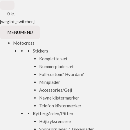
0
kr.
[weglot_switcher]
MENU
MENU
Motocross
Stickers
Komplette sæt
Nummerplade sæt
Full-custom? Hvordan?
Miniplader
Accessories/Gejl
Navne klistermærker
Telefon klistermærker
Ryttergården/Pitten
Højtryksrensere
Sponsorplader / Takkeplader