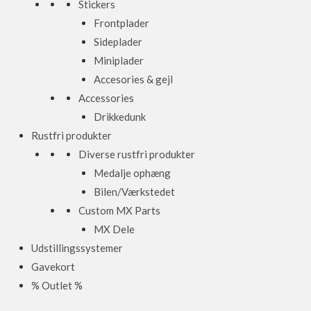
Stickers
Frontplader
Sideplader
Miniplader
Accesories & gejl
Accessories
Drikkedunk
Rustfri produkter
Diverse rustfri produkter
Medalje ophæng
Bilen/Værkstedet
Custom MX Parts
MX Dele
Udstillingssystemer
Gavekort
% Outlet %