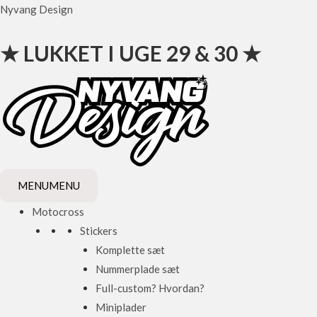
Gå
Nyvang Design
til
indholdet
★ LUKKET I UGE 29 & 30 ★
MENU
MENU
Motocross
Stickers
Komplette sæt
Nummerplade sæt
Full-custom? Hvordan?
Miniplader