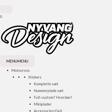
0
MENU
MENU
Motocross
Stickers
Komplette sæt
Nummerplade sæt
Full-custom? Hvordan?
Miniplader
Accessories/Gejl