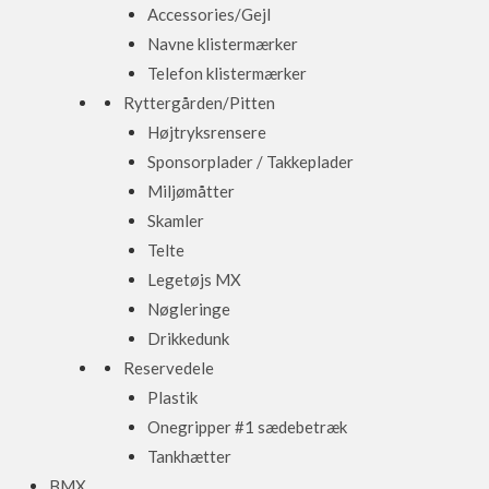
Accessories/Gejl
Navne klistermærker
Telefon klistermærker
Ryttergården/Pitten
Højtryksrensere
Sponsorplader / Takkeplader
Miljømåtter
Skamler
Telte
Legetøjs MX
Nøgleringe
Drikkedunk
Reservedele
Plastik
Onegripper #1 sædebetræk
Tankhætter
BMX