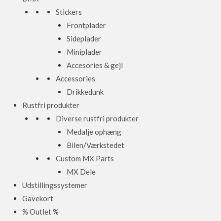
Stickers
Frontplader
Sideplader
Miniplader
Accesories & gejl
Accessories
Drikkedunk
Rustfri produkter
Diverse rustfri produkter
Medalje ophæng
Bilen/Værkstedet
Custom MX Parts
MX Dele
Udstillingssystemer
Gavekort
% Outlet %