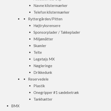
Navne klistermærker
Telefon klistermærker
Ryttergården/Pitten
Højtryksrensere
Sponsorplader / Takkeplader
Miljømåtter
Skamler
Telte
Legetøjs MX
Nøgleringe
Drikkedunk
Reservedele
Plastik
Onegripper #1 sædebetræk
Tankhætter
BMX