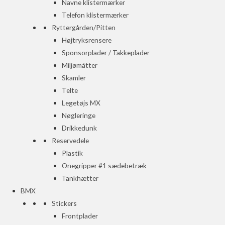
Navne klistermærker
Telefon klistermærker
Ryttergården/Pitten
Højtryksrensere
Sponsorplader / Takkeplader
Miljømåtter
Skamler
Telte
Legetøjs MX
Nøgleringe
Drikkedunk
Reservedele
Plastik
Onegripper #1 sædebetræk
Tankhætter
BMX
Stickers
Frontplader