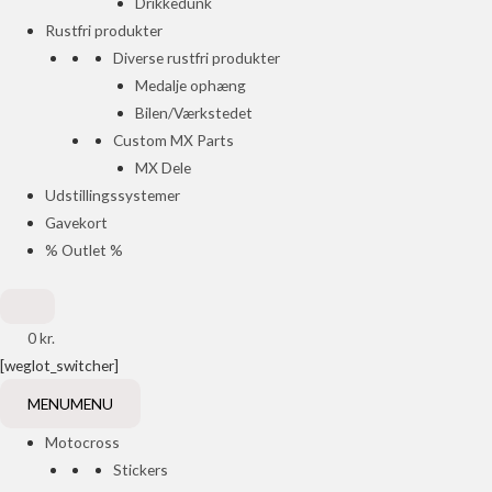
Drikkedunk
Rustfri produkter
Diverse rustfri produkter
Medalje ophæng
Bilen/Værkstedet
Custom MX Parts
MX Dele
Udstillingssystemer
Gavekort
% Outlet %
0
kr.
[weglot_switcher]
MENU
MENU
Motocross
Stickers