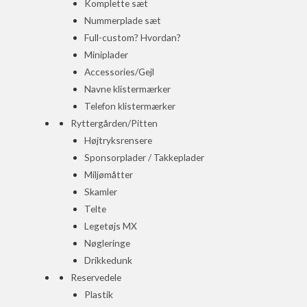
Komplette sæt
Nummerplade sæt
Full-custom? Hvordan?
Miniplader
Accessories/Gejl
Navne klistermærker
Telefon klistermærker
Ryttergården/Pitten
Højtryksrensere
Sponsorplader / Takkeplader
Miljømåtter
Skamler
Telte
Legetøjs MX
Nøgleringe
Drikkedunk
Reservedele
Plastik