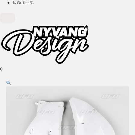
% Outlet %
0