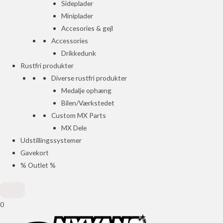
Sideplader
Miniplader
Accesories & gejl
Accessories
Drikkedunk
Rustfri produkter
Diverse rustfri produkter
Medalje ophæng
Bilen/Værkstedet
Custom MX Parts
MX Dele
Udstillingssystemer
Gavekort
% Outlet %
0