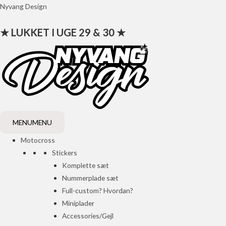
Gå
Nyvang Design
til
★ LUKKET I UGE 29 & 30 ★
indholdet
MENU
MENU
Motocross
Stickers
Komplette sæt
Nummerplade sæt
Full-custom? Hvordan?
Miniplader
Accessories/Gejl