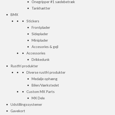
Onegripper #1 sædebetræk
Tankhætter
BMX
Stickers
Frontplader
Sideplader
Miniplader
Accesories & gejl
Accessories
Drikkedunk
Rustfri produkter
Diverse rustfri produkter
Medalje ophæng
Bilen/Værkstedet
Custom MX Parts
MX Dele
Udstillingssystemer
Gavekort