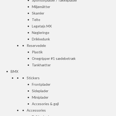
Sponsorplader / Takkeplader
Miljømåtter
Skamler
Telte
Legetøjs MX
Nøgleringe
Drikkedunk
Reservedele
Plastik
Onegripper #1 sædebetræk
Tankhætter
BMX
Stickers
Frontplader
Sideplader
Miniplader
Accesories & gejl
Accessories