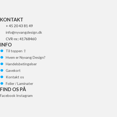
Tilføj til kurv
KONTAKT
+ 45 20 43 81 49
info@nyvangdesign.dk
CVR-nr.: 41768460
INFO
Til toppen ⇧
Hvem er Nyvang Design?
Handelsbetingelser
Gavekort
Kontakt os
Folier / Laminater
FIND OS PÅ
Facebook
Instagram