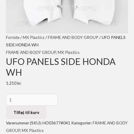
Forside
/
MX Plastics
/
FRAME AND BODY GROUP
/ UFO PANELS
SIDE HONDA WH
FRAME AND BODY GROUP
,
MX Plastics
UFO PANELS SIDE HONDA
WH
1.210
kr.
UFO
PANELS
SIDE
Tilføj til kurv
HONDA
Varenummer (SKU):
HO03677#041
Kategorier:
FRAME AND BODY
WH
GROUP
,
MX Plastics