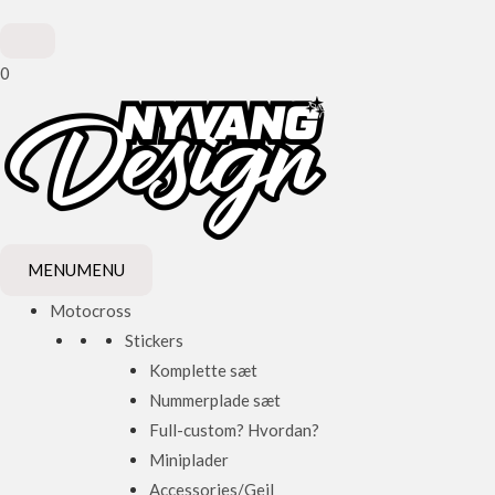
0
MENU
MENU
Motocross
Stickers
Komplette sæt
Nummerplade sæt
Full-custom? Hvordan?
Miniplader
Accessories/Gejl