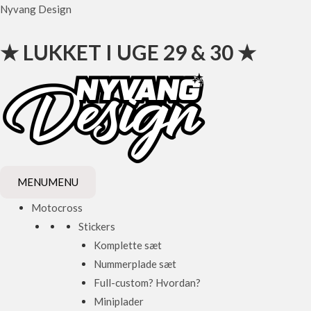
Gå
Nyvang Design
til
indholdet
★ LUKKET I UGE 29 & 30 ★
MENU
MENU
Motocross
Stickers
Komplette sæt
Nummerplade sæt
Full-custom? Hvordan?
Miniplader