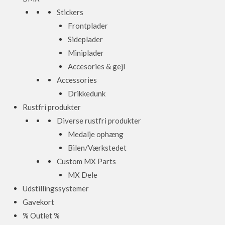
Stickers
Frontplader
Sideplader
Miniplader
Accesories & gejl
Accessories
Drikkedunk
Rustfri produkter
Diverse rustfri produkter
Medalje ophæng
Bilen/Værkstedet
Custom MX Parts
MX Dele
Udstillingssystemer
Gavekort
% Outlet %