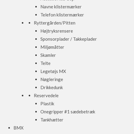
Navne klistermærker
Telefon klistermærker
Ryttergården/Pitten
Højtryksrensere
Sponsorplader / Takkeplader
Miljømåtter
Skamler
Telte
Legetøjs MX
Nøgleringe
Drikkedunk
Reservedele
Plastik
Onegripper #1 sædebetræk
Tankhætter
BMX