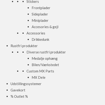
Stickers
Frontplader
Sideplader
Miniplader
Accesories & gejl
Accessories
Drikkedunk
Rustfri produkter
Diverse rustfri produkter
Medalje ophæng
Bilen/Værkstedet
Custom MX Parts
MX Dele
Udstillingssystemer
Gavekort
% Outlet %