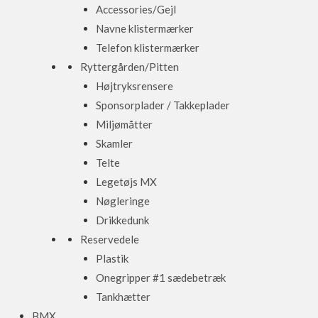
Accessories/Gejl
Navne klistermærker
Telefon klistermærker
Ryttergården/Pitten
Højtryksrensere
Sponsorplader / Takkeplader
Miljømåtter
Skamler
Telte
Legetøjs MX
Nøgleringe
Drikkedunk
Reservedele
Plastik
Onegripper #1 sædebetræk
Tankhætter
BMX