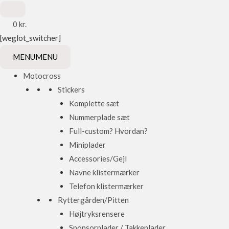
0
kr.
[weglot_switcher]
MENU
MENU
Motocross
Stickers
Komplette sæt
Nummerplade sæt
Full-custom? Hvordan?
Miniplader
Accessories/Gejl
Navne klistermærker
Telefon klistermærker
Ryttergården/Pitten
Højtryksrensere
Sponsorplader / Takkeplader