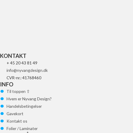
UFO REPLACEMENT GLAS FOR LED
84
kr.
Tilføj til kurv
KONTAKT
+ 45 20 43 81 49
info@nyvangdesign.dk
CVR-nr.: 41768460
INFO
Til toppen ⇧
Hvem er Nyvang Design?
Handelsbetingelser
Gavekort
Kontakt os
Folier / Laminater