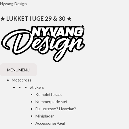
Gå
Nyvang Design
til
★ LUKKET I UGE 29 & 30 ★
indholdet
MENU
MENU
Motocross
Stickers
Komplette sæt
Nummerplade sæt
Full-custom? Hvordan?
Miniplader
Accessories/Gejl