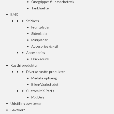
Onegripper #1 sædebetræk
Tankhætter
BMX
Stickers
Frontplader
Sideplader
Miniplader
Accesories & gejl
Accessories
Drikkedunk
Rustfri produkter
Diverse rustfri produkter
Medalje ophæng
Bilen/Værkstedet
Custom MX Parts
MX Dele
Udstillingssystemer
Gavekort