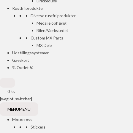
Drikkedunk
Rustfri produkter
Diverse rustfri produkter
Medalje ophæng
Bilen/Værkstedet
Custom MX Parts
MX Dele
Udstillingssystemer
Gavekort
% Outlet %
0
kr.
[weglot_switcher]
MENU
MENU
Motocross
Stickers