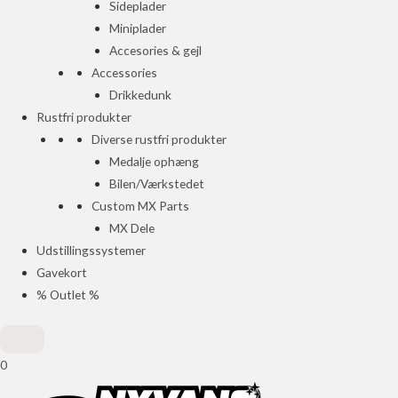
Sideplader
Miniplader
Accesories & gejl
Accessories
Drikkedunk
Rustfri produkter
Diverse rustfri produkter
Medalje ophæng
Bilen/Værkstedet
Custom MX Parts
MX Dele
Udstillingssystemer
Gavekort
% Outlet %
0