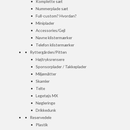
Komplette sæt
Nummerplade sæt
Full-custom? Hvordan?
Miniplader
Accessories/Gejl
Navne klistermærker
Telefon klistermærker
Ryttergården/Pitten
Højtryksrensere
Sponsorplader / Takkeplader
Miljømåtter
Skamler
Telte
Legetøjs MX
Nøgleringe
Drikkedunk
Reservedele
Plastik