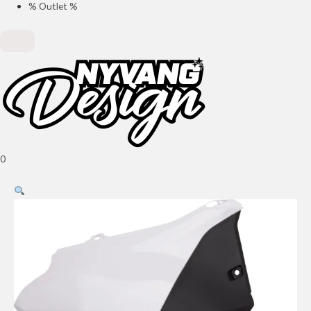
% Outlet %
0