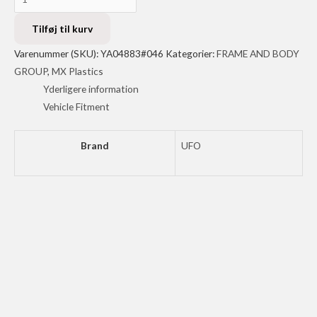
SIDE
PANELS
Tilføj til kurv
YZ85
Varenummer (SKU):
YA04883#046
Kategorier:
FRAME AND BODY
22-
GROUP
,
MX Plastics
WH
Yderligere information
antal
Vehicle Fitment
Brand
UFO