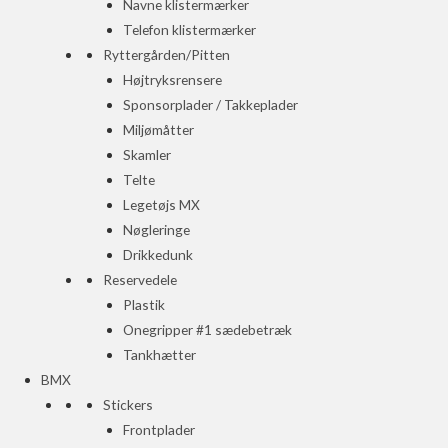
Navne klistermærker
Telefon klistermærker
Ryttergården/Pitten
Højtryksrensere
Sponsorplader / Takkeplader
Miljømåtter
Skamler
Telte
Legetøjs MX
Nøgleringe
Drikkedunk
Reservedele
Plastik
Onegripper #1 sædebetræk
Tankhætter
BMX
Stickers
Frontplader