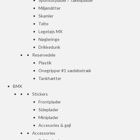
Sponsorplader / Takkeplader
Miljømåtter
Skamler
Telte
Legetøjs MX
Nøgleringe
Drikkedunk
Reservedele
Plastik
Onegripper #1 sædebetræk
Tankhætter
BMX
Stickers
Frontplader
Sideplader
Miniplader
Accesories & gejl
Accessories