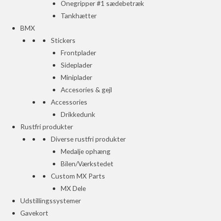
Onegripper #1 sædebetræk
Tankhætter
BMX
Stickers
Frontplader
Sideplader
Miniplader
Accesories & gejl
Accessories
Drikkedunk
Rustfri produkter
Diverse rustfri produkter
Medalje ophæng
Bilen/Værkstedet
Custom MX Parts
MX Dele
Udstillingssystemer
Gavekort