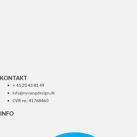
UFO REPLACEMENT GLAS FOR LED
84
kr.
Tilføj til kurv
KONTAKT
+ 45 20 43 81 49
info@nyvangdesign.dk
CVR-nr.: 41768460
INFO