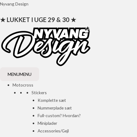
Gå
Nyvang Design
til
★ LUKKET I UGE 29 & 30 ★
indholdet
MENU
MENU
Motocross
Stickers
Komplette sæt
Nummerplade sæt
Full-custom? Hvordan?
Miniplader
Accessories/Gejl