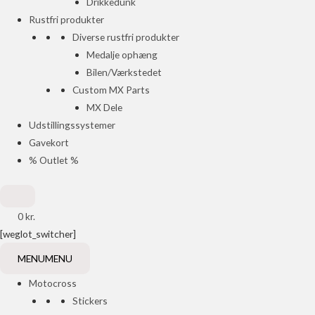
Drikkedunk
Rustfri produkter
Diverse rustfri produkter
Medalje ophæng
Bilen/Værkstedet
Custom MX Parts
MX Dele
Udstillingssystemer
Gavekort
% Outlet %
0
kr.
[weglot_switcher]
MENU
MENU
Motocross
Stickers