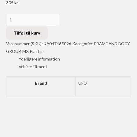
305
kr.
UFO
STADIUM
FT
Tilføj til kurv
#
Varenummer (SKU):
KA04746#026
Kategorier:
FRAME AND BODY
PLATE
GROUP
,
MX Plastics
KXF
Yderligere information
GN
Vehicle Fitment
antal
Brand
UFO