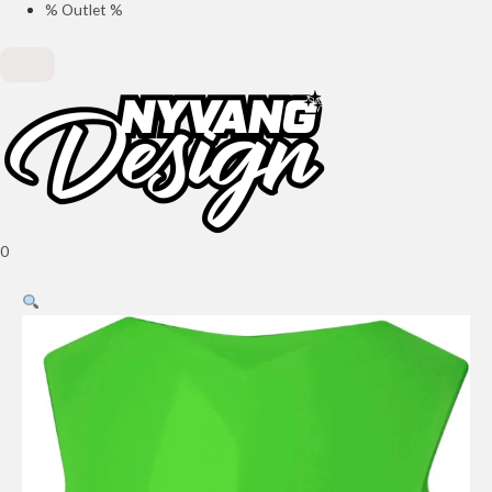
% Outlet %
0