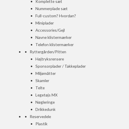
Komplette sæt
Nummerplade sæt
Full-custom? Hvordan?
Miniplader
Accessories/Gejl
Navne klistermærker
Telefon klistermærker
Ryttergården/Pitten
Højtryksrensere
Sponsorplader / Takkeplader
Miljømåtter
Skamler
Telte
Legetøjs MX
Nøgleringe
Drikkedunk
Reservedele
Plastik