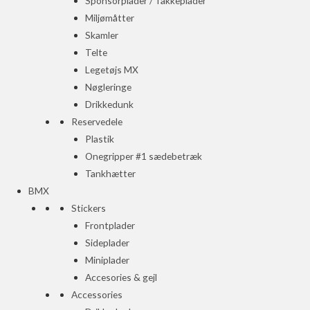
Sponsorplader / Takkeplader
Miljømåtter
Skamler
Telte
Legetøjs MX
Nøgleringe
Drikkedunk
Reservedele
Plastik
Onegripper #1 sædebetræk
Tankhætter
BMX
Stickers
Frontplader
Sideplader
Miniplader
Accesories & gejl
Accessories