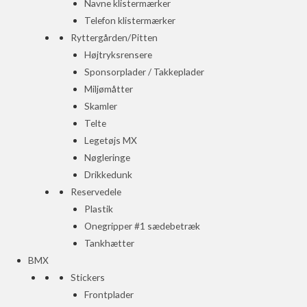
Navne klistermærker
Telefon klistermærker
Ryttergården/Pitten
Højtryksrensere
Sponsorplader / Takkeplader
Miljømåtter
Skamler
Telte
Legetøjs MX
Nøgleringe
Drikkedunk
Reservedele
Plastik
Onegripper #1 sædebetræk
Tankhætter
BMX
Stickers
Frontplader