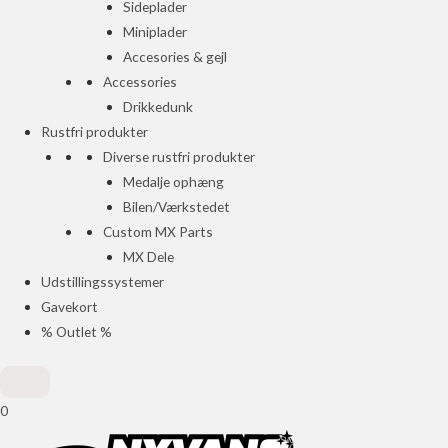
Sideplader
Miniplader
Accesories & gejl
Accessories
Drikkedunk
Rustfri produkter
Diverse rustfri produkter
Medalje ophæng
Bilen/Værkstedet
Custom MX Parts
MX Dele
Udstillingssystemer
Gavekort
% Outlet %
0